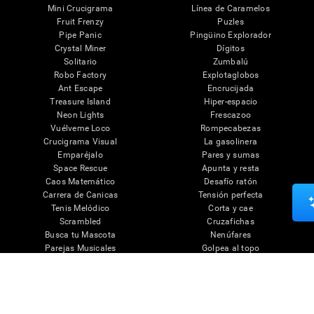
Mini Crucigrama
Línea de Caramelos
Fruit Frenzy
Puzles
Pipe Panic
Pingüino Explorador
Crystal Miner
Dígitos
Solitario
Zumbalú
Robo Factory
Explotaglobos
Ant Escape
Encrucijada
Treasure Island
Hiper-espacio
Neon Lights
Frescazoo
Vuélveme Loco
Rompecabezas
Crucigrama Visual
La gasolinera
Emparéjalo
Pares y sumas
Space Rescue
Apunta y resta
Caos Matemático
Desafío ratón
Carrera de Canicas
Tensión perfecta
Tenis Melódico
Corta y cae
Scrambled
Cruzafichas
Busca tu Mascota
Nenúfares
Parejas Musicales
Golpea al topo
Cronocolor
Palabrájaros
Puzle 3D Artístico
Ver más juegos...
Ejercicios