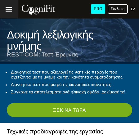
PRO
Σύνδεση
ΕΛΛ
Δοκιμή λεξιλογικής
μνήμης
REST-COM: Τεστ Έρευνας
Διανοητικό τεστ που αξιολογεί τις νοητικές περιοχές που
σχετίζονται με τη μνήμη και την ικανότητα ονοματοδότησης.
Διανοητικό τεστ που μετρά τις διανοητικές ικανότητες.
Σύγκρινε τα αποτελέσματα ανά ηλικιακή ομάδα. Δοκίμασέ το!
ΞΕΚΊΝΑ ΤΏΡΑ
Τεχνικές προδιαγραφές της εργασίας