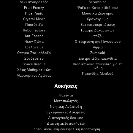
Μίνι σταυρόλεξο
Scrambled
Fruit Frenzy
Ψάξε το Κατοικίδιό σου
Pipe Panic
Μουσικά Ζευγάρια
Crystal Miner
Χρονοχρώμα
Πασιέντζα
Βατραχοπεριπέτειες
Robo Factory
Γραμμή Ζαχαρωτών
Ant Escape
παζλ
Νέον Φώτα
Ο Εξερευνητής Πιγκουίνος
Τρέλανέ με
Ψηφία
Οπτικό Σταυρόλεξο
Zumbalú
Σύνδεσέ το
Επιτραπέζια παιχνίδια
Space Rescue
Διαδικτυακά παιχνίδια για τη
μνήμη
Χάος Μαθηματικών
Παιχνίδια Μυαλού
Μαρμάρινος Αγώνας
Ασκήσεις
Πατέντα
Μεταπωλητές
Νοητική Ανάπτυξη
Εγκεφαλικές Ασκήσεις
Διανοητικές δοκιμές
Διανοητικές ασκήσεις
Εξατομικευμένη εγκεφαλική προπόνηση