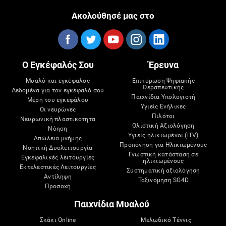
Ακολούθησέ μας στο
Ο Εγκέφαλός Σου
Έρευνα
Μυαλό και εγκέφαλος
Επικύρωση Ψηφιακής
Θεραπευτικής
Δεδομένα για τον εγκέφαλό σου
Παιχνίδια Υπολογιστή
Μέρη του εγκεφάλου
Υγιείς Ενήλικες
Οι νευρώνες
Πιλότοι
Νευρωνική πλαστικότητα
Ολιστική Αξιολόγηση
Νόηση
Υγιείς ηλικιωμένοι (iTV)
Απώλεια μνήμης
Προπόνηση για Ηλικιωμένους
Νοητική Δυσλειτουργία
Γνωστική κατάσταση σε
Εγκεφαλικές λειτουργίες
ηλικιωμένους
Εκτελεστικές Λειτουργίες
Συστηματική αξιολόγηση
Αντίληψη
Ταξινόμηση SG4D
Προσοχή
Παιχνίδια Μυαλού
Σκάκι Online
Μελωδικό Τέννις