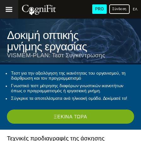
PRO
Σύνδεση
ΕΛΛ
Δοκιμή οπτικής
μνήμης εργασίας
VISMEM-PLAN: Τεστ Συγκέντρωσης
Τεστ για την αξιολόγηση της ικανότητας του οργανισμού, τη
διάρθρωση και τον προγραμματισμό
Γνωστικό τεστ μέτρησης διαφόρων γνωστικών ικανοτήτων
όπως ο προγραμματισμός ή εργασιακή μνήμη.
Σύγκρινε τα αποτελέσματα ανά ηλικιακή ομάδα. Δοκίμασέ το!
ΞΕΚΊΝΑ ΤΏΡΑ
Τεχνικές προδιαγραφές της άσκησης