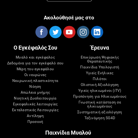
Ακολούθησέ μας στο
Ο Εγκέφαλός Σου
Έρευνα
Μυαλό και εγκέφαλος
Επικύρωση Ψηφιακής
Θεραπευτικής
Δεδομένα για τον εγκέφαλό σου
Παιχνίδια Υπολογιστή
Μέρη του εγκεφάλου
Υγιείς Ενήλικες
Οι νευρώνες
Πιλότοι
Νευρωνική πλαστικότητα
Ολιστική Αξιολόγηση
Νόηση
Υγιείς ηλικιωμένοι (iTV)
Απώλεια μνήμης
Προπόνηση για Ηλικιωμένους
Νοητική Δυσλειτουργία
Γνωστική κατάσταση σε
Εγκεφαλικές λειτουργίες
ηλικιωμένους
Εκτελεστικές Λειτουργίες
Συστηματική αξιολόγηση
Αντίληψη
Ταξινόμηση SG4D
Προσοχή
Παιχνίδια Μυαλού