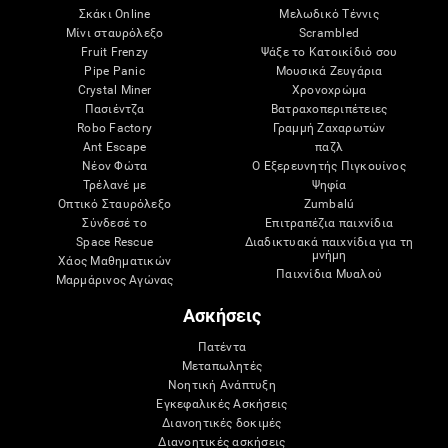
Σκάκι Online
Μελωδικό Τέννις
Μίνι σταυρόλεξο
Scrambled
Fruit Frenzy
Ψάξε το Κατοικίδιό σου
Pipe Panic
Μουσικά Ζευγάρια
Crystal Miner
Χρονοχρώμα
Πασιέντζα
Βατραχοπεριπέτειες
Robo Factory
Γραμμή Ζαχαρωτών
Ant Escape
παζλ
Νέον Φώτα
Ο Εξερευνητής Πιγκουίνος
Τρέλανέ με
Ψηφία
Οπτικό Σταυρόλεξο
Zumbalú
Σύνδεσέ το
Επιτραπέζια παιχνίδια
Space Rescue
Διαδικτυακά παιχνίδια για τη
μνήμη
Χάος Μαθηματικών
Παιχνίδια Μυαλού
Μαρμάρινος Αγώνας
Ασκήσεις
Πατέντα
Μεταπωλητές
Νοητική Ανάπτυξη
Εγκεφαλικές Ασκήσεις
Διανοητικές δοκιμές
Διανοητικές ασκήσεις