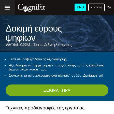
PRO
Σύνδεση
ΕΛΛ
Δοκιμή εύρους
ψηφίων
WOM-ASM: Tεστ Αλληλουχίας
Τεστ νευροψυχολογικής αξιολογήσης.
Αξιολόγηση για τη μέτρηση της εργασιακής μνήμης και άλλων
διανοητικών ικανοτήτων.
Σύγκρινε τα αποτελέσματα ανά ηλικιακή ομάδα. Δοκίμασέ το!
ΞΕΚΊΝΑ ΤΏΡΑ
Τεχνικές προδιαγραφές της εργασίας