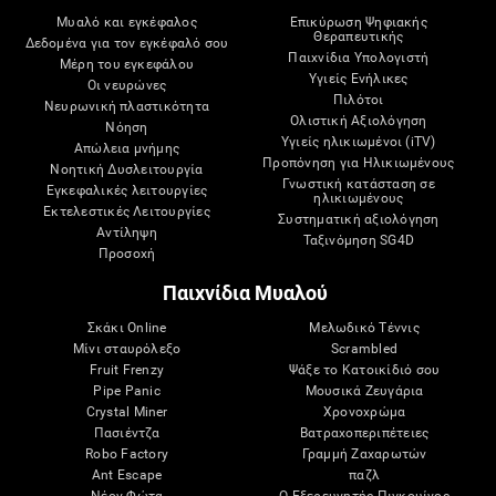
Μυαλό και εγκέφαλος
Επικύρωση Ψηφιακής
Θεραπευτικής
Δεδομένα για τον εγκέφαλό σου
Παιχνίδια Υπολογιστή
Μέρη του εγκεφάλου
Υγιείς Ενήλικες
Οι νευρώνες
Πιλότοι
Νευρωνική πλαστικότητα
Ολιστική Αξιολόγηση
Νόηση
Υγιείς ηλικιωμένοι (iTV)
Απώλεια μνήμης
Προπόνηση για Ηλικιωμένους
Νοητική Δυσλειτουργία
Γνωστική κατάσταση σε
Εγκεφαλικές λειτουργίες
ηλικιωμένους
Εκτελεστικές Λειτουργίες
Συστηματική αξιολόγηση
Αντίληψη
Ταξινόμηση SG4D
Προσοχή
Παιχνίδια Μυαλού
Σκάκι Online
Μελωδικό Τέννις
Μίνι σταυρόλεξο
Scrambled
Fruit Frenzy
Ψάξε το Κατοικίδιό σου
Pipe Panic
Μουσικά Ζευγάρια
Crystal Miner
Χρονοχρώμα
Πασιέντζα
Βατραχοπεριπέτειες
Robo Factory
Γραμμή Ζαχαρωτών
Ant Escape
παζλ