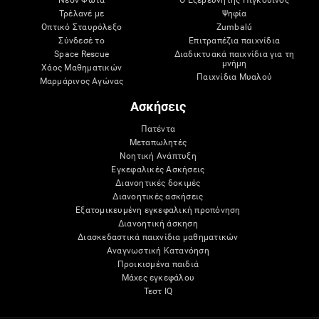
Νέον Φώτα
Ο Εξερευνητής Πιγκουίνος
Τρέλανέ με
Ψηφία
Οπτικό Σταυρόλεξο
Zumbalú
Σύνδεσέ το
Επιτραπέζια παιχνίδια
Space Rescue
Διαδικτυακά παιχνίδια για τη
μνήμη
Χάος Μαθηματικών
Παιχνίδια Μυαλού
Μαρμάρινος Αγώνας
Ασκήσεις
Πατέντα
Μεταπωλητές
Νοητική Ανάπτυξη
Εγκεφαλικές Ασκήσεις
Διανοητικές δοκιμές
Διανοητικές ασκήσεις
Εξατομικευμένη εγκεφαλική προπόνηση
Διανοητική άσκηση
Διασκεδαστικά παιχνίδια μαθηματικών
Αναγνωστική Κατανόηση
Προικισμένα παιδιά
Μάχες εγκεφάλου
Τεστ IQ