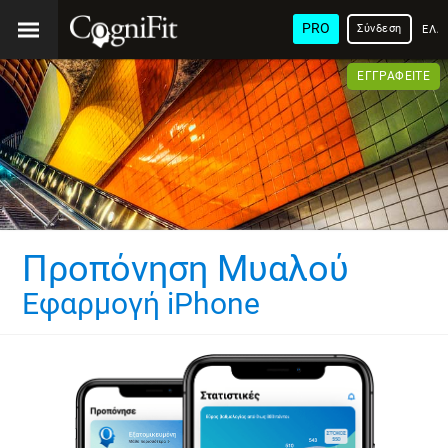
PRO
Σύνδεση
ΕΛΛ
ΕΓΓΡΑΦΕΊΤΕ
Προπόνηση Μυαλού
Εφαρμογή iPhone