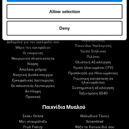
Allow selection
Ο Εγκέφαλός Σου
Έρευνα
Deny
Μυαλό και εγκέφαλος
Επικύρωση Ψηφιακής
Θεραπευτικής
Δεδομένα για τον εγκέφαλό σου
Παιχνίδια Υπολογιστή
Μέρη του εγκεφάλου
Υγιείς Ενήλικες
Οι νευρώνες
Πιλότοι
Νευρωνική πλαστικότητα
Ολιστική Αξιολόγηση
Νόηση
Υγιείς ηλικιωμένοι (iTV)
Απώλεια μνήμης
Προπόνηση για Ηλικιωμένους
Νοητική Δυσλειτουργία
Γνωστική κατάσταση σε
Εγκεφαλικές λειτουργίες
ηλικιωμένους
Εκτελεστικές Λειτουργίες
Συστηματική αξιολόγηση
Αντίληψη
Ταξινόμηση SG4D
Προσοχή
Παιχνίδια Μυαλού
Σκάκι Online
Μελωδικό Τέννις
Μίνι σταυρόλεξο
Scrambled
Fruit Frenzy
Ψάξε το Κατοικίδιό σου