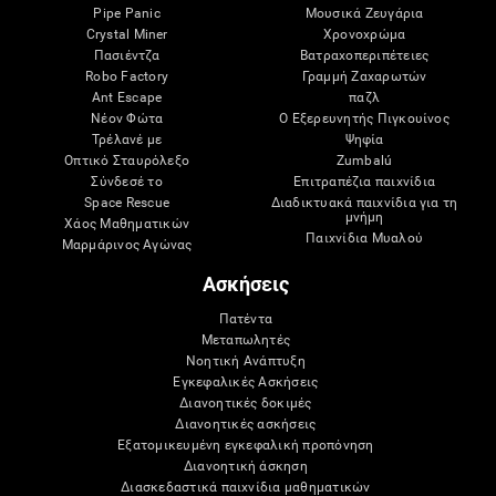
Pipe Panic
Μουσικά Ζευγάρια
Crystal Miner
Χρονοχρώμα
Πασιέντζα
Βατραχοπεριπέτειες
Robo Factory
Γραμμή Ζαχαρωτών
Ant Escape
παζλ
Νέον Φώτα
Ο Εξερευνητής Πιγκουίνος
Τρέλανέ με
Ψηφία
Οπτικό Σταυρόλεξο
Zumbalú
Σύνδεσέ το
Επιτραπέζια παιχνίδια
Space Rescue
Διαδικτυακά παιχνίδια για τη
μνήμη
Χάος Μαθηματικών
Παιχνίδια Μυαλού
Μαρμάρινος Αγώνας
Ασκήσεις
Πατέντα
Μεταπωλητές
Νοητική Ανάπτυξη
Εγκεφαλικές Ασκήσεις
Διανοητικές δοκιμές
Διανοητικές ασκήσεις
Εξατομικευμένη εγκεφαλική προπόνηση
Διανοητική άσκηση
Διασκεδαστικά παιχνίδια μαθηματικών