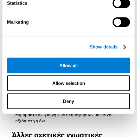
ιεραρχίσουμε και να εκμεταλλευτούμε τα αποθέματά μας.
Statistics
Είναι πολύ σημαντικός σε πολλές καθημερινές
δραστηριότητες, όπως η οργάνωση της ημέρας μας ώστε
να έχουμε χρόνο για όλες τις εργασίες μας και να μην
Marketing
καθυστερούμε.
Μη λεκτική μνήμη:
Η απομνημόνευση της ακολουθίας των
βημάτων που έχουμε δώσει για να αναιρέσουμε το
Show details
σταυρόλεξο θα είναι χρήσιμη για να ξέρουμε πως θα το
ξανακάνουμε. Χρησιμοποιούμε αυτή τη γνωστική
ικανότητα όταν μαθαίνουμε τη διαδρομή ή μία σειρά
Allow all
αυτόματων βημάτων που πρέπει να ακολουθήσουμε για να
κάνουμε μία δραστηριότητα.
Allow selection
Μνήμη σχετική με τα συμφραζόμενα:
Η απομνημόνευση
της αρχικής σύνθεσης της εικόνας είναι χρήσιμη για να
λύσουμε το σταυρόλεξο. Η απομνημόνευση της μορφής
Deny
που μας παρουσιάστηκαν οι πληροφορίες είναι χρήσιμη
για την καθημερινότητά μας, για παράδειγμα, για να
θυμόμαστε αν η πηγή των πληροφοριών μας είναι
αξιόπιστη ή όχι.
Άλλες σχετικές γνωστικές