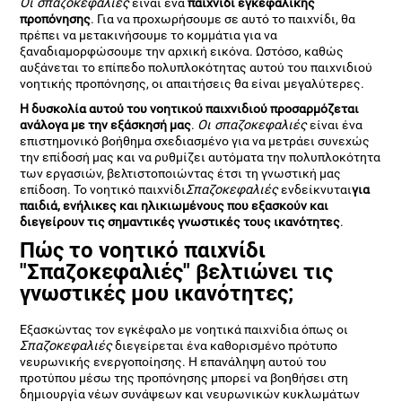
Οι σπαζοκεφαλίες
είναι ένα
παιχνίδι εγκεφαλικής
προπόνησης
. Για να προχωρήσουμε σε αυτό το παιχνίδι, θα
πρέπει να μετακινήσουμε το κομμάτια για να
ξαναδιαμορφώσουμε την αρχική εικόνα. Ωστόσο, καθώς
αυξάνεται το επίπεδο πολυπλοκότητας αυτού του παιχνιδιού
νοητικής προπόνησης, οι απαιτήσεις θα είναι μεγαλύτερες.
Η δυσκολία αυτού του νοητικού παιχνιδιού προσαρμόζεται
ανάλογα με την εξάσκησή μας
.
Οι σπαζοκεφαλιές
είναι ένα
επιστημονικό βοήθημα σχεδιασμένο για να μετράει συνεχώς
την επίδοσή μας και να ρυθμίζει αυτόματα την πολυπλοκότητα
των εργασιών, βελτιστοποιώντας έτσι τη γνωστική μας
επίδοση. Το νοητικό παιχνίδι
Σπαζοκεφαλιές
ενδείκνυται
για
παιδιά, ενήλικες και ηλικιωμένους που εξασκούν και
διεγείρουν τις σημαντικές γνωστικές τους ικανότητες
.
Πώς το νοητικό παιχνίδι
"Σπαζοκεφαλιές" βελτιώνει τις
γνωστικές μου ικανότητες;
Εξασκώντας τον εγκέφαλο με νοητικά παιχνίδια όπως οι
Σπαζοκεφαλιές
διεγείρεται ένα καθορισμένο πρότυπο
νευρωνικής ενεργοποίησης. Η επανάληψη αυτού του
προτύπου μέσω της προπόνησης μπορεί να βοηθήσει στη
δημιουργία νέων συνάψεων και νευρωνικών κυκλωμάτων