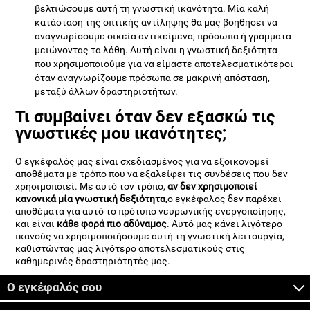
βελτιώσουμε αυτή τη γνωστική ικανότητα. Μία καλή
κατάσταση της οπτικής αντίληψης θα μας βοηθησει να
αναγνωρίσουμε οικεία αντικείμενα, πρόσωπα ή γράμματα
μειώνοντας τα λάθη. Αυτή είναι η γνωστική δεξιότητα
που χρησιμοποιούμε για να είμαστε αποτελεσματικότεροι
όταν αναγνωρίζουμε πρόσωπα σε μακρινή απόσταση,
μεταξύ άλλων δραστηριοτήτων.
Τι συμβαίνει όταν δεν εξασκώ τις
γνωστικές μου ικανότητες;
Ο εγκέφαλός μας είναι σχεδιασμένος για να εξοικονομεί
αποθέματα με τρόπο που να εξαλείφει τις συνδέσεις που δεν
χρησιμοποιεί. Με αυτό τον τρόπο,
αν δεν χρησιμοποιεί
κανονικά μία γνωστική δεξιότητα
,ο εγκέφαλος δεν παρέχει
αποθέματα για αυτό το πρότυπο νευρωνικής ενεργοποίησης,
και είναι
κάθε φορά πιο αδύναμος
. Αυτό μας κάνει λιγότερο
ικανούς να χρησιμοποιήσουμε αυτή τη γνωστική λειτουργία,
καθιστώντας μας λιγότερο αποτελεσματικούς στις
καθημερινές δραστηριότητές μας.
Ο εγκέφαλός σου