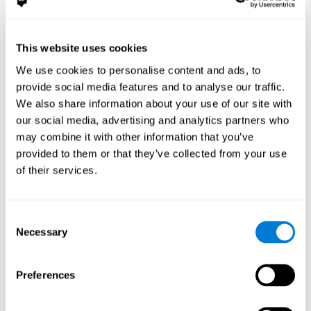
μέρος της εικόνας ταιριάζει σε κάθε τετραγωνάκι,
χρησιμοποιούμε τη χωρική αντίληψη. Γι' αυτό, η επαρκής
επανάληψη αυτής της διαδικασίας θα μας βοηθήσει να
This website uses cookies
ενισχύσουμε αυτή τη γνωστική ικανότητα. Η βελτίωση
της χωρικής μας αντίληψης μας βοηθάει να
We use cookies to personalise content and ads, to
διαχειριζόμαστε το περιβάλλον μας. Επομένως,
provide social media features and to analyse our traffic.
χρησιμοποιούμε αυτή τη γνωστική δεξιότητα για να
We also share information about your use of our site with
περπατήσουμε σε ένα δρόμο χωρίς να συγκρουστούμε με
our social media, advertising and analytics partners who
άλλα άτομα.
may combine it with other information that you’ve
Προγραμματισμός:
Ο προγραμματισμός είναι μία πολύ
provided to them or that they’ve collected from your use
σημαντική γνωστική δεξιότητα ώστε να μπορούμε να
of their services.
ολοκληρώσουμε διαφορετικά επίπεδα αυτού του
παιχνιδιού εγκεφαλικής διέγερσης, καθώς είναι
απαραίτητος για την επίλυση του παζλ σε ορισμένο
Consent
αριθμό βημάτων και ο προγραμματισμός μπορεί να μας
Necessary
βοηθήσει να ανακαλύψουμε ποιος είναι ο συντομότερος
Selection
δρόμος για να ξανακατασκευάσουμε την αρχική εικόνα.
Όταν εκτελούμε αυτή τη δραστηριότητα επανειλλημένα
στο κατάλληλο επίπεδο δυσκολίας, μπορούμε να
Preferences
ενισχύσουμε τον προγραμματισμό μας. Ένας σωστός
προγραμματισμός μπορεί να είναι ωφέλιμος για να