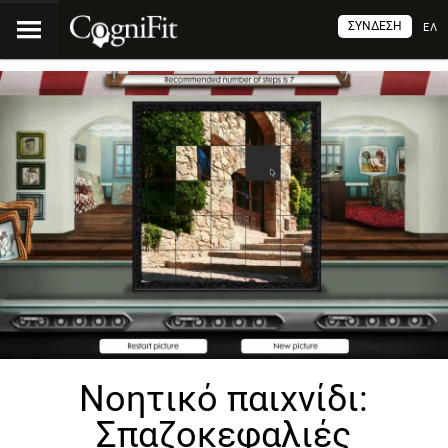
ΣΎΝΔΕΣΗ
ΕΛ
Νοητικό παιχνίδι:
Σπαζοκεφαλιές