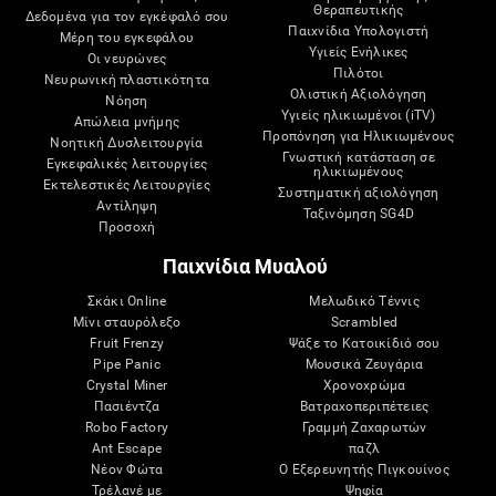
Θεραπευτικής
Δεδομένα για τον εγκέφαλό σου
Παιχνίδια Υπολογιστή
Μέρη του εγκεφάλου
Υγιείς Ενήλικες
Οι νευρώνες
Πιλότοι
Νευρωνική πλαστικότητα
Ολιστική Αξιολόγηση
Νόηση
Υγιείς ηλικιωμένοι (iTV)
Απώλεια μνήμης
Προπόνηση για Ηλικιωμένους
Νοητική Δυσλειτουργία
Γνωστική κατάσταση σε
Εγκεφαλικές λειτουργίες
ηλικιωμένους
Εκτελεστικές Λειτουργίες
Συστηματική αξιολόγηση
Αντίληψη
Ταξινόμηση SG4D
Προσοχή
Παιχνίδια Μυαλού
Σκάκι Online
Μελωδικό Τέννις
Μίνι σταυρόλεξο
Scrambled
Fruit Frenzy
Ψάξε το Κατοικίδιό σου
Pipe Panic
Μουσικά Ζευγάρια
Crystal Miner
Χρονοχρώμα
Πασιέντζα
Βατραχοπεριπέτειες
Robo Factory
Γραμμή Ζαχαρωτών
Ant Escape
παζλ
Νέον Φώτα
Ο Εξερευνητής Πιγκουίνος
Τρέλανέ με
Ψηφία