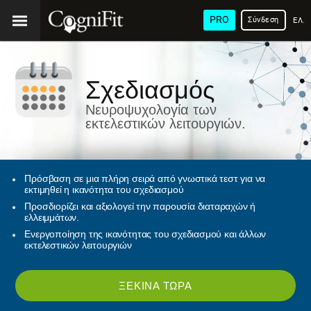
PRO
Σύνδεση
ΕΛΛ
Σχεδιασμός
Νευροψυχολογία των
εκτελεστικών λειτουργιών.
Πρόσβαση σε μια πλήρη σειρά από γνωστικά τεστ για να
εκτιμηθεί η ικανότητα του σχεδιασμού
Προσδιορίζει και αξιολογεί την παρουσία διαταραχών ή
ελλειμμάτων.
Ενεργοποίηση της ικανότητας του σχεδιασμού και άλλων
εκτελεστικών λειτουργιών
ΞΕΚΊΝΑ ΤΏΡΑ