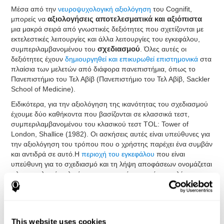
Μέσα από την
νευροψυχολογική αξιολόγηση
του Cognifit,
μπορείς να
αξιολογήσεις αποτελεσματικά και αξιόπιστα
μια μακρά σειρά από γνωστικές δεξιότητες που σχετίζονται με
εκτελεστικές λειτουργίες και άλλα
λειτουργίες του εγκεφάλου,
συμπεριλαμβανομένου του
σχεδιασμού
. Όλες αυτές οι
δεξιότητες έχουν
δημιουργηθεί και επικυρωθεί επιστημονικά
στα
πλαίσια των μελετών από διάφορα πανεπιστήμια, όπως το
Πανεπιστήμιο του Τελ Αβίβ (Πανεπιστήμιο του Τελ Αβίβ, Sackler
School of Medicine).
Ειδικότερα, για την αξιολόγηση της ικανότητας του σχεδιασμού
έχουμε δύο καθήκοντα που βασίζονται σε κλασσικά τεστ,
συμπεριλαμβανομένου του κλασικού τεστ TOL: Tower of
London, Shallice (1982). Οι ασκήσεις αυτές είναι υπεύθυνες για
την αξιολόγηση του τρόπου που ο χρήστης παρέχει ένα συμβάν
και αντιδρά σε αυτό.Η
περιοχή του εγκεφάλου
που είναι
υπεύθυνη για το σχεδιασμό και τη λήψη αποφάσεων ονομάζεται
πλαγιοκοιλιακός φλοιός στη μετωπική περιοχή,που ελέγχει τις
διαδικασίες της πολύπλοκης σκέψης και βοηθά στη λήψη
αποφάσεων, τη διατύπωση των στόχων, τη διανομή του
χρόνου και
γνωστικές δράσεις
έτσι προσπαθούν να έχουν τη
τάση για την αυτορρύθμιση. Η αξιολόγηση αυτών των
This website uses cookies