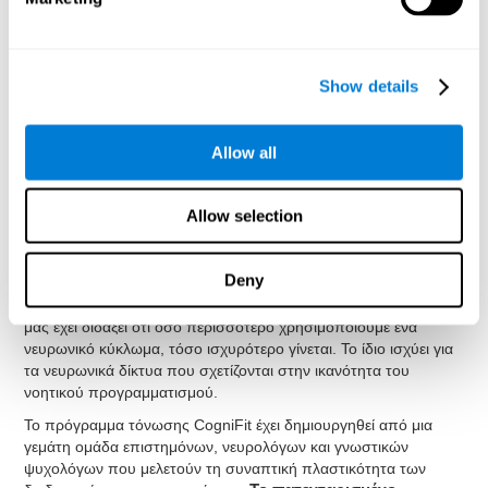
Πώς να αποκαταστήσουμε ή να
βελτιώσουμε την ικανότητα
σχεδιασμού και άλλες εκτελεστικές
Show details
λειτουργίες;
Όπως και κάθε άλλη γνωστική ικανότητα, ο σχεδιασμός, και
Allow all
όλες οι εκτελεστικές λειτουργίες μας μπορούν να εκπαιδευτούν,
να μάθουν και να βελτιωθούν και στο Cognifit σε βοηθάμε να το
κάνεις επαγγελματικά.
Allow selection
Η σειρά των ασκήσεων γνωστικής διέγερσης που παρέχει το
Cognifit επιτρέπει την εξάσκηση των εκτελεστικών
Deny
λειτουργιών και της ικανότητας του νοητικού
προγραμματισμού
. Η μελέτη της εγκεφαλικής πλαστικότητας
μας έχει διδάξει ότι όσο περισσότερο χρησιμοποιούμε ένα
νευρωνικό κύκλωμα, τόσο ισχυρότερο γίνεται. Το ίδιο ισχύει για
τα νευρωνικά δίκτυα που σχετίζονται στην ικανότητα του
νοητικού προγραμματισμού.
Το πρόγραμμα τόνωσης CogniFit έχει δημιουργηθεί από μια
γεμάτη ομάδα επιστημόνων, νευρολόγων και γνωστικών
ψυχολόγων που μελετούν τη συναπτική πλαστικότητα των