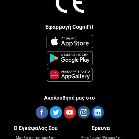
Εφαρμογή CogniFit
Ακολούθησέ μας στο
Ο Εγκέφαλός Σου
Έρευνα
Μυαλό και εγκέφαλος
Επικύρωση Ψηφιακής