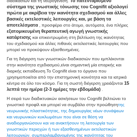
διαδικασιών και τη νευρογένεση.
Το πατενταρισμένο
σύστημα της γνωστικής τόνωσης του Cognifit αξιολογεί
πρώτα με ακρίβεια την ικανότητα σχεδιασμού και άλλες
βασικές εκτελεστικές λειτουργίες και, με βάση τα
αποτελέσματα
, προσφέρει στο άτομο, αυτόματα, ένα πλήρες
εξατομικευμένη θεραπευτική αγωγή γνωστικής
κατάρτισης
και επικεντρωμένη στη βελτίωση της ικανότητας
του σχεδιασμού και άλλες πιθανές εκτελεστικές λειτουργίες που
μπορεί να προκύψουν εξασθενημένες.
Για τη διέγερση των γνωστικών διαδικασιών που εμπλέκονται
στην ικανότητα σχεδιασμού,είναι σημαντική μία επαρκής και
διαρκής εκπαίδευση.Το Cognifit είναι το όργανο που
χρησιμοποιείται από την επιστημονική κοινότητα και τα ιατρικά
κέντρα σε όλο τον κόσμο. Για τη σωστή διέγερση χρειάζονται
15
λεπτά την ημέρα (2-3 ημέρες την εβδομάδα)
.
Η σειρά των διαδικτυακών ασκήσεων του Cognifit βελτιώνει τo
γνωστικό προφίλ και μπορεί να συμβάλει στην προώθηση
της
νευρωνικής πλαστικότητας, της δημιουργίας νέων συνάψεων
και νευρωνικών κυκλωμάτων που είναι σε θέση να
αναδιοργανώσουν και να ανακτήσουν τη λειτουργία των
γνωστικών περιοχών ή των εξασθενημένων εκτελεστικών
λειτουργιών, συμπεριλαμβανομένης της ικανότητας του