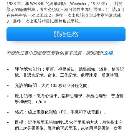
1983 年）和 WAIS-III 的詞彙測驗（Wechsler，1997 年）。 對於
顯示的每個對象，考生必須從三種可能性中進行選擇：1）該項目
在任務中第一次出現或 2）最後一次出現該項目以生意的形式或
3）最後一次出現該項目以圖片形式呈現。
開始任務
有關此任務中測量哪些變數的更多信息，請閱讀此
文檔
。
評估認知能力：
更新、視覺感知、聽覺感知、識別、情景記
憶、非語言記憶、命名、工作記憶、處理速度、反應時間。
允許的時間：
大約 135 秒到 9 分鐘之間。
應用領域：
教育心理學、臨床心理學、神經心理學、普通醫
學和研究。
< /ul >
格式：
線上電腦化測驗（PC、手機和平板電腦）。
目標：
記住所呈現的物件以及它們呈現的方式，然後指出它
們上次是否圖像、聲音的形式呈現，或者用戶是否第一次看