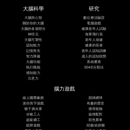
大腦科學
研究
大腦與心智
數位療法驗證
關於你的大腦
電腦遊戲
大腦的各個部分
健康老年人試驗
神经元
海軍飛行員
大腦可塑性
老年人保健
認知能力
健康的長者
記憶喪失
老年人認知訓練
智力障礙
成人的認知狀態
大腦功能
系統審查
執行職能
SG4D分類法
感知能力
注意力
腦力遊戲
線上國際象棋
韻律網球
迷你填字遊戲
有趣的聲音
猴子摘水果
搜尋寵物
水喉工人
旋律配對
超級礦工
彩色賽車
紙牌遊戲
3D藝術拼圖