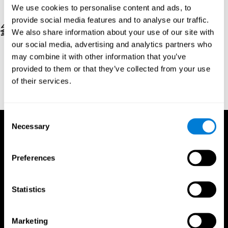
We use cookies to personalise content and ads, to
provide social media features and to analyse our traffic.
參考文獻
We also share information about your use of our site with
our social media, advertising and analytics partners who
Kaplan, E., Goodglass, H., Weintraub, S. (1983). Boston Naming
may combine it with other information that you’ve
Test. Philadelphia: Lea & Febiger
provided to them or that they’ve collected from your use
Wechsler, D. (1997). WAIS-III: Wechsler Adult Intelligence Scale -
of their services.
Third edition administration and scoring manual. San Antonio,
TX: Psychological Corporation.
Consent
Necessary
Selection
Preferences
Statistics
Marketing