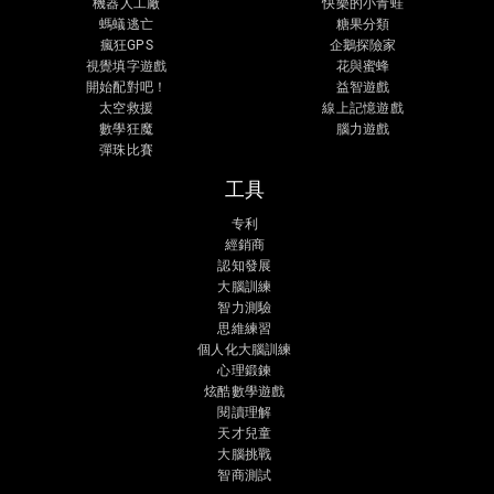
機器人工廠
快樂的小青蛙
螞蟻逃亡
糖果分類
瘋狂GPS
企鵝探險家
視覺填字遊戲
花與蜜蜂
開始配對吧！
益智遊戲
太空救援
線上記憶遊戲
數學狂魔
腦力遊戲
彈珠比賽
工具
专利
經銷商
認知發展
大腦訓練
智力測驗
思維練習
個人化大腦訓練
心理鍛鍊
炫酷數學遊戲
閱讀理解
天才兒童
大腦挑戰
智商測試