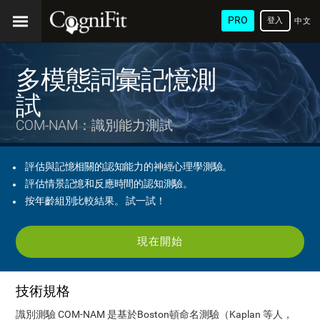
PRO
登入
中文
(繁
體)
多模態詞彙記憶測
試
COM-NAM：識別能力測試
評估與記憶相關的認知能力的神經心理學測驗。
評估情景記憶和反應時間的認知測驗。
按年齡組別比較結果。 試一試！
現在開始
技術規格
識別測驗 COM-NAM 是基於Boston頓命名測驗（Kaplan 等人，