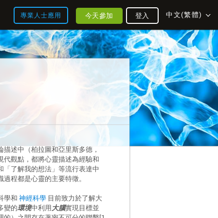
中文(繁體)
今天參加
登入
專業人士應用
論描述中（柏拉圖和亞里斯多德，
現代觀點，都將心靈描述為經驗和
和「了解我的想法」等流行表達中
識過程都是心靈的主要特徵。
科學和
神經科學
目前致力於了解大
多變的
環境
中利用
大腦
實現目標並
的）之間存在著密不可分的聯繫[1