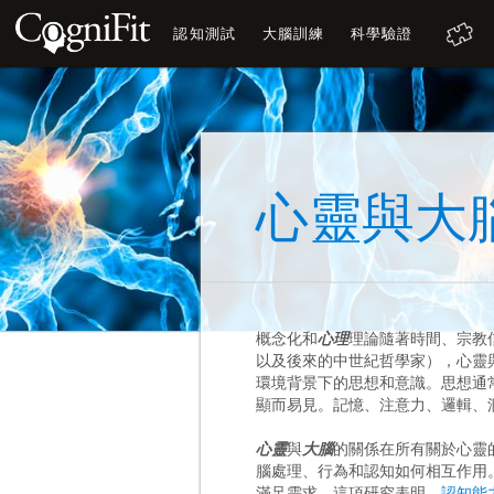
認知測試
大腦訓練
科學驗證
心靈與大
概念化和
心理
理論隨著時間、宗教
以及後來的中世紀哲學家），心靈
環境背景下的思想和意識。思想通
顯而易見。記憶、注意力、邏輯、
心靈
與
大腦
的關係在所有關於心靈
腦處理、行為和認知如何相互作用
滿足需求。這項研究表明，
認知能