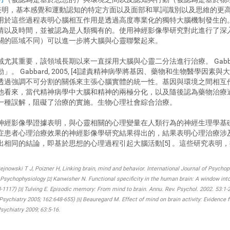
2]表明，基本感覺和運動認知的特定方面以及面部和單詞識別以及思維的
用於這些過程表明心腦相互作用是透過高度專業化的獨特大腦機制發生的
以及時間，並被認為是人類獨有的。使用神經影像學研究對此進行了深入研
關的區域不同）可以進一步將大腦與心靈聯繫起來。
尤其重要，該領域長期以來一直採用大腦與心靈二分法進行治療。 Gabbar
 Gabbard, 2005, [4]譴責精神病學將基因、藥物和生物醫學因
透過強調不可分割的關係來主張心腦實體的統一性。基因與環境之間相互
他看來，當代精神病學中大腦和精神的兩極分化，以及隨後認為藥物治療
一種誤解，阻礙了治療的實施。生物心理社會綜合治療。
經影像學證據表明，與心靈相關的心理變量在人類行為的神經生理學基礎中
症患者心理治療效果的神經影像學研究結果得出的，結果表明心理治療涉
相同的結論，即基於思想的心理過程引起大腦活動[5] 。這些研究表明
nowski T J, Poizner H, Linking brain, mind and behavior. International Journal of Psychop
l Psychophysiology
Kanwisher N. Functional specificity in the human brain: A window into
[2]
3-1117)
Tulving E. Episodic memory: From mind to brain. Annu. Rev. Psychol. 2002. 53:1-
[3]
 Psychiatry 2005; 162:648-655)
Beauregard M. Effect of mind on brain activity: Evidence
[5]
sychiatry 2009; 63:5-16.