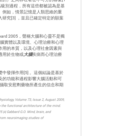
更高級別過程，所有這些都被認為是基
。例如，情景記憶是人類思維的重
究[3] ，並且已確定特定的額葉
d 2005，聲稱大腦和心靈不是獨
素與大腦實體以及環境、心理治療和心理
作用的本質，以及心理社會因素與
適用於生物或
大腦
疾病而心理治療
發揮作用[5] 。這個結論是基於
及的功能和過程影響大腦活動和可
，攝取安慰劑藥物所產生的信念和期
hysiology, Volume 73, Issue 2, August 2009,
 the functional architecture of the mind.
25
Gabbard G.O. Mind, brain, and
[4]
 from neuroimaging studies of