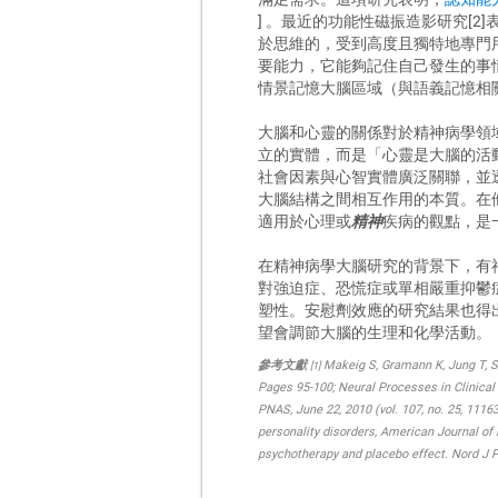
] 。最近的功能性磁振造影研究[
於思維的，受到高度且獨特地專門
要能力，它能夠記住自己發生的事情
情景記憶大腦區域（與語義記憶相
大腦和心靈的關係對於精神病學領域
立的實體，而是「心靈是大腦的活動」。
社會因素與心智實體廣泛關聯，並
大腦結構之間相互作用的本質。在
適用於心理或
精神
疾病的觀點，是
在精神病學大腦研究的背景下，有神
對強迫症、恐慌症或單相嚴重抑鬱
塑性。安慰劑效應的研究結果也得出
望會調節大腦的生理和化學活動。
參考文獻
Makeig S, Gramann K, Jung T, Sej
[1]
Pages 95-100; Neural Processes in Clinica
PNAS, June 22, 2010 (vol. 107, no. 25, 1116
personality disorders, American Journal of
psychotherapy and placebo effect. Nord J P