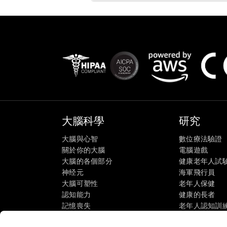
大腦科學
研究
大腦與心智
數位療法驗證
關於你的大腦
電腦遊戲
大腦的各個部分
健康老年人試
神经元
海軍飛行員
大腦可塑性
老年人保健
認知能力
健康的長者
記憶喪失
老年人認知訓
智力障礙
成人的認知狀