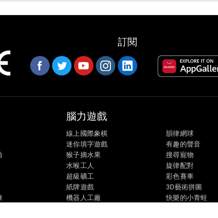
訂閱
腦力遊戲
線上國際象棋
韻律網球
迷你填字遊戲
有趣的聲音
驗
猴子摘水果
搜尋寵物
水喉工人
旋律配對
超級礦工
彩色賽車
紙牌遊戲
3D藝術拼圖
練
機器人工廠
快樂的小青蛙
態
螞蟻逃亡
糖果分類