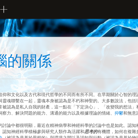
腦的關係
信仰和文化以及古代和現代哲學的不同而有所不同。在早期關於心智的理
與靈魂聯繫在一起，靈魂本身被認為是不朽和神聖的。大多數說法，包括
常被認為是私人自我的財產，這一點在「下定決心」、「改變我的想法」
洞察力、解決問題的能力、溝通的能力以及根據理論的情緒、
抑鬱
和無意
的討論中都很明顯，最近在精神病學和神經科學的討論中也是如此。認知
。認知神經科學積極參與研究人類作為活躍和
思考的
有機體，如何在複雜
力
（被認為是基於思想的）與環境之間以及認知與行動（被認為是基於物理