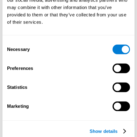
our social media, advertising and analytics partners who
和恢復減弱或受損的認知功能。
may combine it with other information that you’ve
機器人工廠有助於鍛鍊計劃、空間感知和轉換能力。持續刺激這
provided to them or that they’ve collected from your use
些技能可以幫助創造新的突觸，重組神經迴路並改善認知功能。
of their services.
如果我不訓練認知能力會發生什麼
事？
Consent
我們的大腦生來就會節省資源，因此它往往會消除不經常使用的
Necessary
連結。如果某種特定的認知能力不被頻繁使用，大腦就無法為該
Selection
神經活化模式提供資源，因此它會變得越來越弱。 這使得我們無
法使用這種認知功能，進而降低我們日常活動的效率。
Preferences
推薦遊戲
Statistics
Marketing
Show details