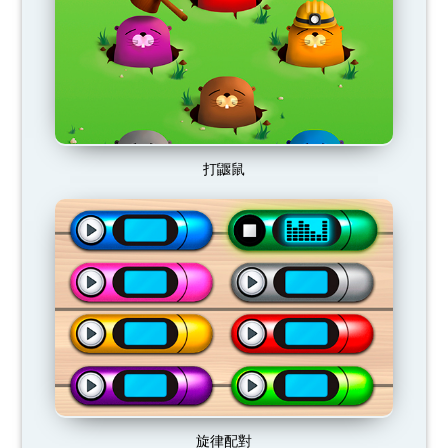
打鼴鼠
旋律配對