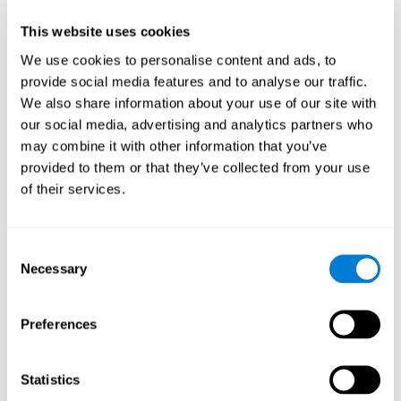
使用CogniFit 的「瘋狂GPS」等遊戲會刺激特定的神經活化模
式。持續重複訓練這種模式可以幫助創建新的突觸，並幫助神經
This website uses cookies
迴路重組和恢復減弱或受損的認知功能。
「瘋狂GPS」有助於訓練計畫和視覺記憶。持續刺激這些技能可
We use cookies to personalise content and ads, to
以幫助創造新的突觸，重組神經迴路並改善認知功能。
provide social media features and to analyse our traffic.
We also share information about your use of our site with
第一周
第二週
第三週
our social media, advertising and analytics partners who
may combine it with other information that you’ve
provided to them or that they’ve collected from your use
of their services.
Consent
Necessary
Selection
三週後神經網路的定向圖形投影。
Preferences
如果我不訓練認知能力會發生什麼？
我們的大腦生來就會節省資源，因此它往往會消除不經常使用的
Statistics
連結。如果某種特定的認知能力不被頻繁使用，大腦就無法為該