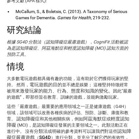
參考文獻 (APA 樣式):
McCallum, S., & Boletsis, C. (2013). A Taxonomy of Serious
Games for Dementia.
Games for Health
, 219-232.
研究結論
根據 SG4D 分類法（認知障礙症嚴肅遊戲），CogniFit 活動被認
為是認知障礙症、阿茲海默症和輕度認知障礙 (MCI) 認知方面的
預防工具。
情境
大多數電玩遊戲都具備有趣的功能，這有助於它們獲得玩家的堅
電玩遊戲的目的
持。 然而，
並不總是娛樂； 這種堅持特徵經常
激發玩家的能力、行為、態度和知識的變化。
被用來
因此“嚴肅
的遊戲”，即那些旨在教育、訓練的遊戲，並能夠激勵玩家。
這些「嚴肅遊戲」最重要的應用領域之一正是健康遊戲（G4H）
領域，該領域可以改善各種疾病的評估、預防、診斷、康復和教
認知障礙症
阿茲海默症
輕度認知
育。
和其他相關疾病，例如
或
障礙
(MCI)，是認知障礙症發展的主要領域之一。此類活動正在
分類法
認知障
進行中。 沒有
或明確的參考資料可以讓我們對這些
礙症嚴肅遊戲
SG4D
（
）進行分類，並充分了解它們的有效性，