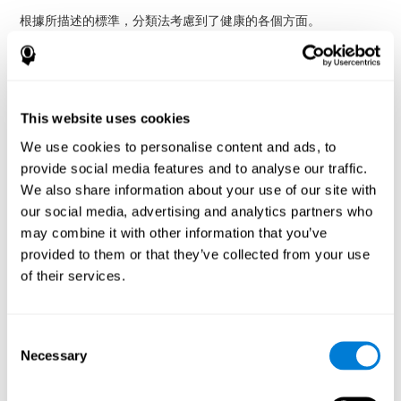
根據所描述的標準，分類法考慮到了健康的各個方面。
遊戲類別
認知遊戲
首先，
，分為
（可以發揮作用）體力遊戲
社交情緒遊戲
（促進用戶的身體活動）和
（促進與其他用戶
建立聯繫） .
遊戲類型
預防遊戲
第二，
，分為
（旨在保持用戶活躍，以延
This website uses cookies
復健遊戲
緩症狀的出現）、
（尋求透過治療功能恢復用戶的
We use cookies to personalise content and ads, to
評估遊戲
健康）、
（尋求提供有關用戶健康狀況的直接健康
教育遊戲
數據）以及
（旨在教育用戶有關認知障礙症以及如
provide social media features and to analyse our traffic.
何處理與認知障礙症相關的情況）。
We also share information about your use of our site with
用戶類型
潛在患者
最後，
，分為
（沒有被診斷為認知障礙
our social media, advertising and analytics partners who
症，但健康狀況處於關鍵時刻或屬於高危險群的人）、<
may combine it with other information that you’ve
strong>患者 strong>（被診斷患有某種類型認知障礙症的
provided to them or that they’ve collected from your use
普通公眾
醫
人）、
（與認知障礙症沒有直接關係的人群）和
of their services.
護專業人員
（非病人但生活直接受到認知障礙症專業影響的
人，例如學術研究人員、專業人士、公共衛生工作者和照護
者）。
Consent
鑑於認知障礙症最常見的症狀是記憶、推理、溝通、定向和日常
Necessary
Selection
生活適應問題，以及性格改變、焦慮、憂鬱、懷疑、幻覺和強迫
CogniFit
行為，針對認知方面的工作尤其重要。正如
的活動一
用於潛在患者預防的
樣，根據 SG4D 分類法，該活動將被標記為