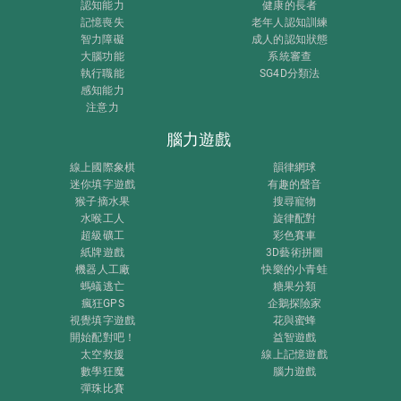
認知能力
健康的長者
記憶喪失
老年人認知訓練
智力障礙
成人的認知狀態
大腦功能
系統審查
執行職能
SG4D分類法
感知能力
注意力
腦力遊戲
線上國際象棋
韻律網球
迷你填字遊戲
有趣的聲音
猴子摘水果
搜尋寵物
水喉工人
旋律配對
超級礦工
彩色賽車
紙牌遊戲
3D藝術拼圖
機器人工廠
快樂的小青蛙
螞蟻逃亡
糖果分類
瘋狂GPS
企鵝探險家
視覺填字遊戲
花與蜜蜂
開始配對吧！
益智遊戲
太空救援
線上記憶遊戲
數學狂魔
腦力遊戲
彈珠比賽