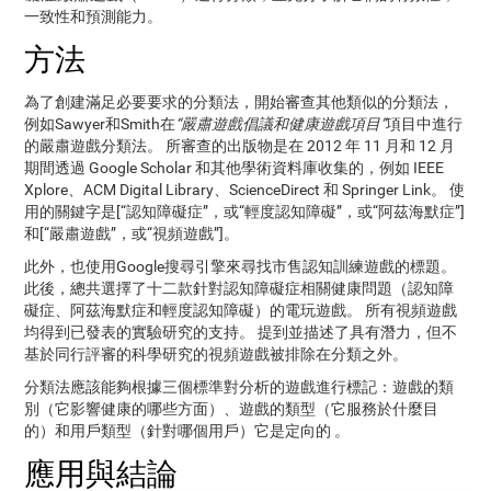
一致性和預測能力。
方法
為了創建滿足必要要求的分類法，開始審查其他類似的分類法，
例如Sawyer和Smith在
“嚴肅遊戲倡議和健康遊戲項目”
項目中進行
的嚴肅遊戲分類法。 所審查的出版物是在 2012 年 11 月和 12 月
期間透過 Google Scholar 和其他學術資料庫收集的，例如 IEEE
Xplore、ACM Digital Library、ScienceDirect 和 Springer Link。 使
用的關鍵字是[“認知障礙症”，或“輕度認知障礙”，或“阿茲海默症”]
和[“嚴肅遊戲”，或“視頻遊戲”]。
此外，也使用Google搜尋引擎來尋找市售認知訓練遊戲的標題。
此後，總共選擇了十二款針對認知障礙症相關健康問題（認知障
礙症、阿茲海默症和輕度認知障礙）的電玩遊戲。 所有視頻遊戲
均得到已發表的實驗研究的支持。 提到並描述了具有潛力，但不
基於同行評審的科學研究的視頻遊戲被排除在分類之外。
分類法應該能夠根據三個標準對分析的遊戲進行標記：遊戲的類
別（它影響健康的哪些方面）、遊戲的類型（它服務於什麼目
的）和用戶類型（針對哪個用戶）它是定向的 。
應用與結論