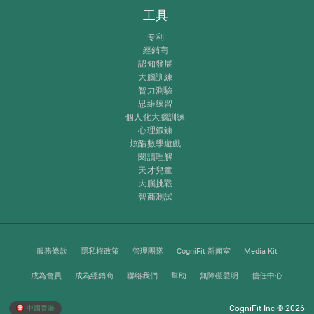
工具
专利
經銷商
認知發展
大腦訓練
智力測驗
思維練習
個人化大腦訓練
心理鍛鍊
炫酷數學遊戲
閱讀理解
天才兒童
大腦挑戰
智商測試
服務條款
隱私權政策
管理團隊
CogniFit 新闻室
Media Kit
成為會員
成為經銷商
聯絡我們
幫助
無障礙聲明
信任中心
CogniFit Inc © 2026
中國香港