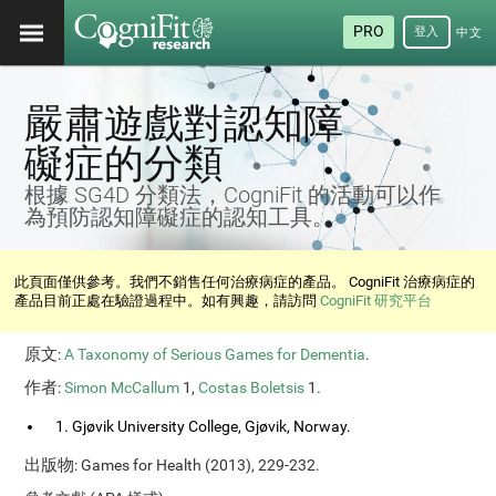
PRO
登入
中文
(繁
體)
嚴肅遊戲對認知障
礙症的分類
根據 SG4D 分類法，CogniFit 的活動可以作
為預防認知障礙症的認知工具。
此頁面僅供參考。我們不銷售任何治療病症的產品。 CogniFit 治療病症的
產品目前正處在驗證過程中。如有興趣，請訪問
CogniFit 研究平台
原文
:
A Taxonomy of Serious Games for Dementia
.
作者
:
Simon McCallum
1,
Costas Boletsis
1.
1. Gjøvik University College, Gjøvik, Norway.
出版物
: Games for Health (2013), 229-232.