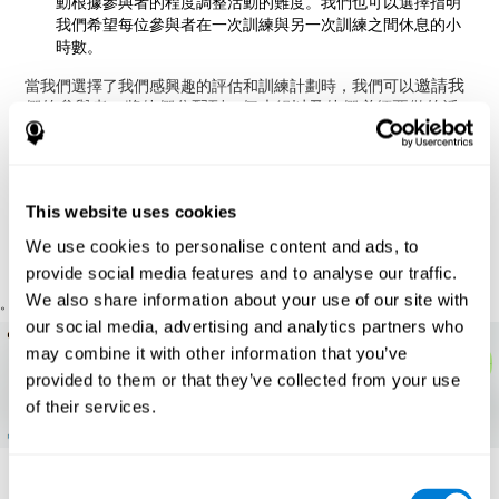
動根據參與者的程度調整活動的難度。我們也可以選擇指明
我們希望每位參與者在一次訓練與另一次訓練之間休息的小
時數。
邀請我
當我們選擇了我們感興趣的評估和訓練計劃時，我們可以
們的參與者，將他們分配到一個小組以及他們必須要做的活
動
。參與者將在電子郵件中收到邀請，只需以普通用戶身份建立
帳戶並同意研究人員可以看到他們的結果。
監控參與者的活動，查看
從我們研究人員的帳戶中，我們將能夠
他們的個人資料或認知演化並匯出研究數據
。我們還可以訪問
This website uses cookies
不同的數據：
We use cookies to personalise content and ads, to
五個認知領域的狀態
包括其他認知技能的
。
provide social media features and to analyse our traffic.
We also share information about your use of our site with
。
our social media, advertising and analytics partners who
may combine it with other information that you’ve
provided to them or that they’ve collected from your use
of their services.
每個認知能力的狀態
。
Consent