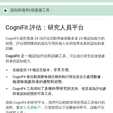
認知刺激和/或復健工具：
CogniFit 評估：研究人員平台
CogniFit 讓您透過 24 項評估活動準確測量多達 23 種認知能力的
狀態。評估期間獲得的資訊可用於個人化和指導未來的認知刺激
訓練。
CogniFit 是一種認知評估和訓練工具
，可以進行研究並激發參
與者的認知能力。
非常方便
在線提供 19 種語言版本，
。
CogniFit 會自動測量每個任務的執行情況並自主處理數據，
檢測每個參與者的優勢和劣勢
。
了多種科學研究的
CogniFit 工具得到
支持。使其成為評估參
與者認知狀態的可靠工具。
借助 CogniFit 的研究平台，我們可以輕鬆管理使用該工具執行的
資料。要
建立免費帳戶，
只需按照以下步驟操作即可。該帳戶允
許研究人員：