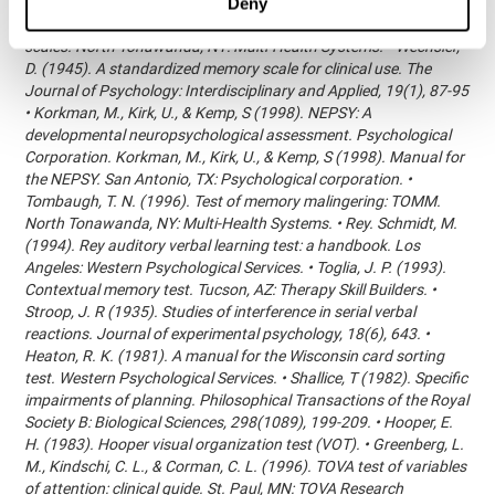
Deny
參考文獻:
Conners, C. K. (1989). Manual for Conners’ rating
scales. North Tonawanda, NY: Multi-Health Systems. • Wechsler,
D. (1945). A standardized memory scale for clinical use. The
Journal of Psychology: Interdisciplinary and Applied, 19(1), 87-95
• Korkman, M., Kirk, U., & Kemp, S (1998). NEPSY: A
developmental neuropsychological assessment. Psychological
Corporation. Korkman, M., Kirk, U., & Kemp, S (1998). Manual for
the NEPSY. San Antonio, TX: Psychological corporation. •
Tombaugh, T. N. (1996). Test of memory malingering: TOMM.
North Tonawanda, NY: Multi-Health Systems. • Rey. Schmidt, M.
(1994). Rey auditory verbal learning test: a handbook. Los
Angeles: Western Psychological Services. • Toglia, J. P. (1993).
Contextual memory test. Tucson, AZ: Therapy Skill Builders. •
Stroop, J. R (1935). Studies of interference in serial verbal
reactions. Journal of experimental psychology, 18(6), 643. •
Heaton, R. K. (1981). A manual for the Wisconsin card sorting
test. Western Psychological Services. • Shallice, T (1982). Specific
impairments of planning. Philosophical Transactions of the Royal
Society B: Biological Sciences, 298(1089), 199-209. • Hooper, E.
H. (1983). Hooper visual organization test (VOT). • Greenberg, L.
M., Kindschi, C. L., & Corman, C. L. (1996). TOVA test of variables
of attention: clinical guide. St. Paul, MN: TOVA Research