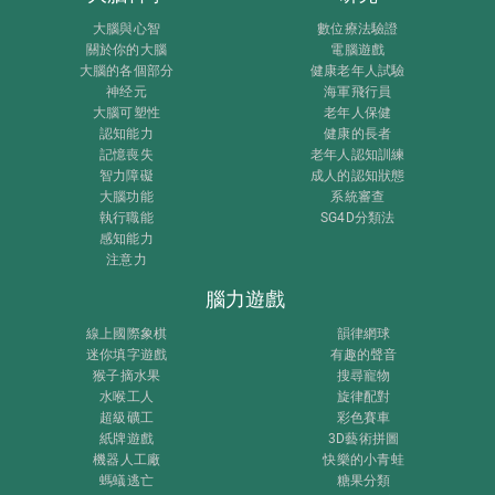
大腦與心智
數位療法驗證
關於你的大腦
電腦遊戲
大腦的各個部分
健康老年人試驗
神经元
海軍飛行員
大腦可塑性
老年人保健
認知能力
健康的長者
記憶喪失
老年人認知訓練
智力障礙
成人的認知狀態
大腦功能
系統審查
執行職能
SG4D分類法
感知能力
注意力
腦力遊戲
線上國際象棋
韻律網球
迷你填字遊戲
有趣的聲音
猴子摘水果
搜尋寵物
水喉工人
旋律配對
超級礦工
彩色賽車
紙牌遊戲
3D藝術拼圖
機器人工廠
快樂的小青蛙
螞蟻逃亡
糖果分類