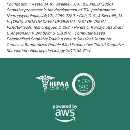
Foundation. • Asato, M. R., Sweeney, J. A., & Luna, B (2006).
Cognitive processes in the development of TOL performance.
Neuropsychologia, 44(12), 2259-2269. • Goh, D. S., & Swerdlik, M.
E. (1985). FROSTIG DEVELOPMENTAL TEST OF VISUAL
PERCEPTION. Test critiques, 2, 293. • Peretz C, Korczyn AD, Shatil
E, Aharonson V, Birnboim S, Giladi N. - Computer-Based,
Personalized Cognitive Training versus Classical Computer
Games: A Randomized Double-Blind Prospective Trial of Cognitive
Stimulation - Neuroepidemiology 2011; 36:91-9.