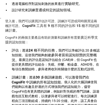
進行實驗研究
透過電腦程序對認知刺激的效果
。
訓練普通或特定的認知領域
設計研究來
。
。
登入後，我們可以購買評估許可證、訓練許可證或同時購買這兩
CogniFit 工具有 9 種不同的評估和 15 種不同的訓
種許可證。
練計畫。
廣泛科學支
CogniFit 的兩個主要產品有助於測量和訓練所有需要
援的
認知技能：
評估
24 種不同的任務，
：透過
我們可以準確評估 20 多種認
參與者當前認知狀態的完整概
知技能。這使我們能夠創建
況。
最廣泛的評估是認知評估組合 (CAB)®，但 CogniFit 也
提供更具體的評估組合：失眠、抑鬱、帕金森、ADHD等。在
每項任務開始時，參與者將收到有關做什麼的互動式說明。
訓練計畫
30 多個訓練遊戲
激發我們在
：透過
，可以
CogniFit 中訓練的所有認知技能
。個人化的大腦訓練使我
們能夠以有趣且舒適的方式增強我們的認知能力，儘管
CogniFit也有更具體的訓練，例如針對失眠的專門訓練。該遊
戲包括互動式教程，以便參與者可以輕鬆進行。每次訓練課
程由三項活動組成，持續約 15-20 分鐘。此外，該工具會自