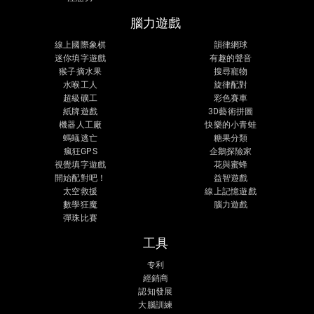
腦力遊戲
線上國際象棋
韻律網球
迷你填字遊戲
有趣的聲音
猴子摘水果
搜尋寵物
水喉工人
旋律配對
超級礦工
彩色賽車
紙牌遊戲
3D藝術拼圖
機器人工廠
快樂的小青蛙
螞蟻逃亡
糖果分類
瘋狂GPS
企鵝探險家
視覺填字遊戲
花與蜜蜂
開始配對吧！
益智遊戲
太空救援
線上記憶遊戲
數學狂魔
腦力遊戲
彈珠比賽
工具
专利
經銷商
認知發展
大腦訓練