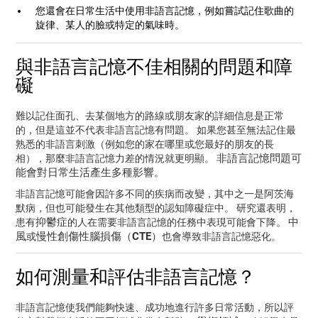
您還會在日常生活中使用非語言記憶，例如嘗試記住歌曲的
旋律、某人的臉或特定的氣味時。
與非語言記憶不佳相關的問題和障
礙
難以記住面孔、去某個地方的路線或朋友家的詳細信息是正常
的，但是這並不代表非語言記憶有問題。 如果您甚至無法記住最
熟悉的非語言刺激（例如您的家在哪里或您最好的朋友的長
非語言記憶問題可
相），那麼非語言記憶力差的情況就更明顯。
能會對日常生活產生多種影響
。
非語言記憶可能會因許多不同的疾病而改變，其中之一是阿茨海
默病，但也可能發生在其他類型的認知障礙症中。 研究還表明，
抑鬱症
中
患有
的人在需要非語言記憶的任務中表現可能會下降。
風
慢性創傷性腦損傷（CTE）
或
也會導致非語言記憶惡化。
如何測量和評估非語言記憶？
非語言記憶使我們能夠快速、成功地進行許多日常活動，所以評