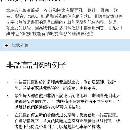
編碼、存儲和恢復有關面孔、形狀、圖像、歌
非語言記憶是
曲、聲音、氣味、味道和感覺的信息的能力
。 非語言記憶無需
文字（無論是書面的還是口頭的）就能保留和記住內容。 這是一
挑戰和
項重要的技能，因為我們在許多日常活動中都會用到它。
訓練您的認知技能有助於提高您的非語言記憶
記憶分類
非語言記憶的例子
非語言記憶對於許多職業都至關重要，例如建築師、設計
師、音樂家或其他藝術家、評論家、美食家等。
學生每天都會使用非語言記憶，記憶地圖、畫圖還是創建大
綱都需要這個能力。 年幼的孩子在教室裡有不同的材料，可
以幫助他們通過觸摸來學習這項技能。
在記憶如何去新的餐館或朋友家時，您會使用非語言記憶。
在這類情況下，常見的問題是您沒有正確按照路線行進，或
者您不記得是否看到了可以超越其他車輛的標誌。