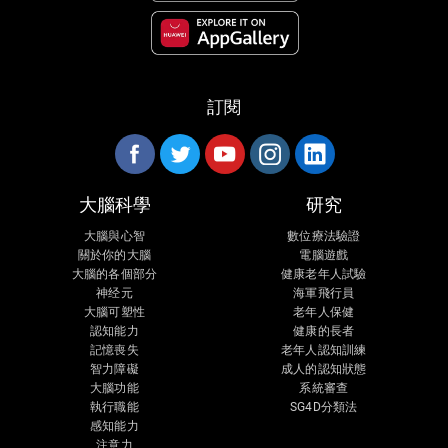
訂閱
大腦科學
研究
大腦與心智
數位療法驗證
關於你的大腦
電腦遊戲
大腦的各個部分
健康老年人試驗
神经元
海軍飛行員
大腦可塑性
老年人保健
認知能力
健康的長者
記憶喪失
老年人認知訓練
智力障礙
成人的認知狀態
大腦功能
系統審查
執行職能
SG4D分類法
感知能力
注意力