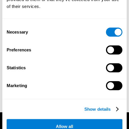
神經可塑性
是恢復和改善非語言記憶的基礎和其他認知技能。
of their services.
CogniFit
創建了一系列練習來幫助恢復非語言記憶和其他功能的
缺陷。 就像我們的肌肉一樣，大腦及其連接需要得到使用和挑
戰，才能變得更強壯。 如果你經常鍛煉你的執行功能，大腦的連
Consent
接及其結構也會變得更強。
Necessary
Selection
CogniFit
擁有一支專門研究突觸可塑性和神經發生過程的專業團
個人化認知刺激程序
隊，可以創建
以滿足每個用戶的需求。 這
個計劃首先評估非語言記憶和其他基本認知能力。 根據此次評估
Preferences
CogniFit
的結果，
的認知刺激程序能自動創建個人化訓練計劃，
訓練在初始評估中，得分低於平均水平的用戶的執行功能和其他
認知技能。
Statistics
持續且具有挑戰性的認知刺激是改善執行功能的唯一方法。
CogniFit
擁有專業的評估和康復工具，來幫助優化這些認知功
CogniFit 建議每天訓練 15 分鐘，每週訓練 2 到 3 次
能。
。
Marketing
CogniFit 的評估和大腦訓練可以在線上和移動設備上進行。 有許
多互動遊戲和活動可以在電腦、平板電腦或手機上進行。 每次訓
CogniFit 都會創建用戶認知進度的詳細圖表
練結束後，
。
Show details
Allow all