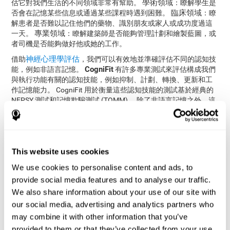
學術領域
估它對我們生活的不同領域非常有幫助。
：瞭解學生是
臨床領域
否會在記憶某些信息或通過某些課程時遇到困難。
：瞭
解患者是否難以記住他們的藥物、識別朋友或家人或成功度過這
專業領域
一天。
：瞭解建築師是否能夠管理計劃和繪製藍圖，或
者司機是否能夠做好他或她的工作。
神經心理學評估
借助
，我們可以有效地並準確評估不同的認知技
CogniFit
能，例如非語言記憶。
有許多專業測試來評估構成我們
與執行功能有關的認知技能，例如抑制、計劃、轉換、更新和工
作記憶能力。 CogniFit 用於衡量這些認知技能的測試基於經典的
NEPSY 測試和記憶欺騙測試 (TOMM)。 除了非語言記憶之外，這
些測試還測量反應時間、工作記憶、視覺感知、命名、情景記
憶、更新、視覺記憶、識別和處理速度。
識別能力測試 COM -NAM
：對象會以圖像或聲音呈現。 用戶
必須說出上次呈現對象的方式（圖像或聲音）。 如果是第一
This website uses cookies
次出現該對象，用戶必須選擇相應的選項。
We use cookies to personalise content and ads, to
provide social media features and to analyse our traffic.
如何恢復或改善非語言記憶？
We also share information about your use of our site with
our social media, advertising and analytics partners who
每一種認知能力，包括非語言記憶，都可以訓練和提高。
may combine it with other information that you’ve
CogniFit 訓練計劃非常有用。
provided to them or that they’ve collected from your use