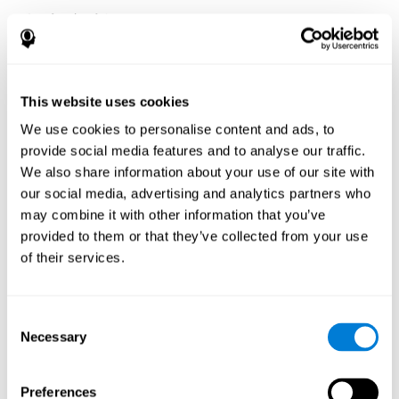
參考文獻
Preiss M, Shatil E, Cermáková R, Cimermanová D, Flesher I (2013)
Personalized cognitive training in unipolar and bipolar disorder: a
study of cognitive functioning. Frontiers in Human Neuroscience
This website uses cookies
doi: 10.3389/fnhum.2013.00108.
We use cookies to personalise content and ads, to
Haimov I, Shatil E (2013) Cognitive Training Improves Sleep
provide social media features and to analyse our traffic.
Quality and Cognitive Function among Older Adults with
We also share information about your use of our site with
Insomnia. PLOS ONE 8(4): e61390.
our social media, advertising and analytics partners who
doi:10.1371/journal.pone.0061390
may combine it with other information that you’ve
Shatil E (2013). Does combined cognitive training and physical
provided to them or that they’ve collected from your use
activity training enhance cognitive abilities more than either
of their services.
alone? A four-condition randomized controlled trial among
healthy older adults. Front. Aging Neurosci. 5:8. doi:
10.3389/fnagi.2013.00008
Consent
Thompson HJ, Demiris G, Rue T, Shatil E, Wilamowska K,
Necessary
Zaslavsky O, Reeder B. - Telemedicine Journal and E-health Date
Selection
and Volume: 2011 Dec;17(10):794-800. Epub 2011 Oct 19.
Carper, J. (2001). Maximum Performance: Proper food can
Preferences