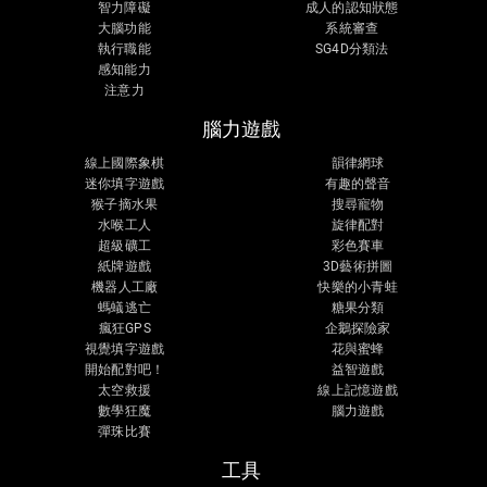
智力障礙
成人的認知狀態
大腦功能
系統審查
執行職能
SG4D分類法
感知能力
注意力
腦力遊戲
線上國際象棋
韻律網球
迷你填字遊戲
有趣的聲音
猴子摘水果
搜尋寵物
水喉工人
旋律配對
超級礦工
彩色賽車
紙牌遊戲
3D藝術拼圖
機器人工廠
快樂的小青蛙
螞蟻逃亡
糖果分類
瘋狂GPS
企鵝探險家
視覺填字遊戲
花與蜜蜂
開始配對吧！
益智遊戲
太空救援
線上記憶遊戲
數學狂魔
腦力遊戲
彈珠比賽
工具