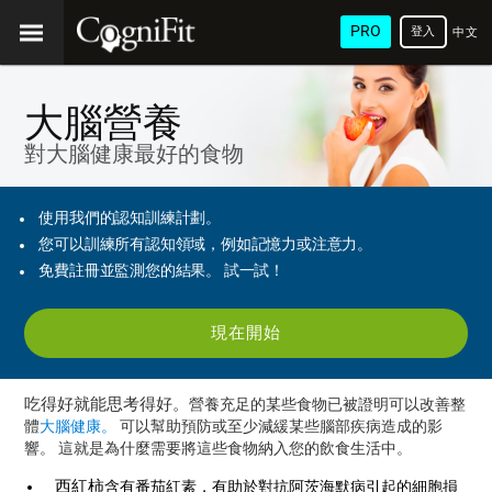
PRO
登入
中文
(繁
體)
大腦營養
對大腦健康最好的食物
使用我們的認知訓練計劃。
您可以訓練所有認知領域，例如記憶力或注意力。
免費註冊並監測您的結果。 試一試！
現在開始
吃得好就能思考得好。
營養充足的某些食物已被證明可以改善整
體
大腦健康。
可以幫助預防或至少減緩某些腦部疾病造成的影
響。 這就是為什麼需要將這些食物納入您的飲食生活中。
西紅柿
含有番茄紅素，有助於對抗阿茨海默病引起的細胞損