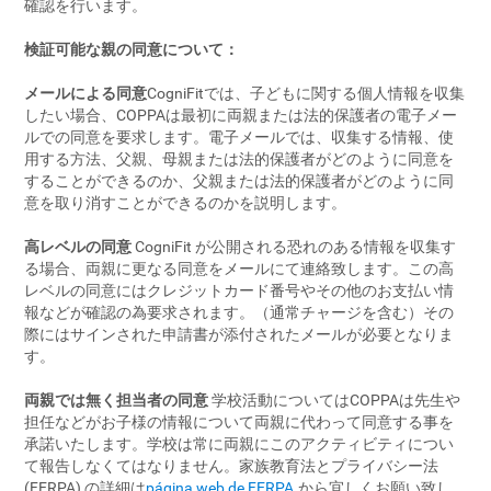
確認を行います。
検証可能な親の同意について：
メールによる同意
CogniFitでは、子どもに関する個人情報を収集
したい場合、COPPAは最初に両親または法的保護者の電子メー
ルでの同意を要求します。電子メールでは、収集する情報、使
用する方法、父親、母親または法的保護者がどのように同意を
することができるのか、父親または法的保護者がどのように同
意を取り消すことができるのかを説明します。
高レベルの同意
CogniFit が公開される恐れのある情報を収集す
る場合、両親に更なる同意をメールにて連絡致します。この高
レベルの同意にはクレジットカード番号やその他のお支払い情
報などが確認の為要求されます。（通常チャージを含む）その
際にはサインされた申請書が添付されたメールが必要となりま
す。
両親では無く担当者の同意
学校活動についてはCOPPAは先生や
担任などがお子様の情報について両親に代わって同意する事を
承諾いたします。学校は常に両親にこのアクティビティについ
て報告しなくてはなりません。家族教育法とプライバシー法
(FERPA),の詳細は
página web de FERPA
.から宜しくお願い致し