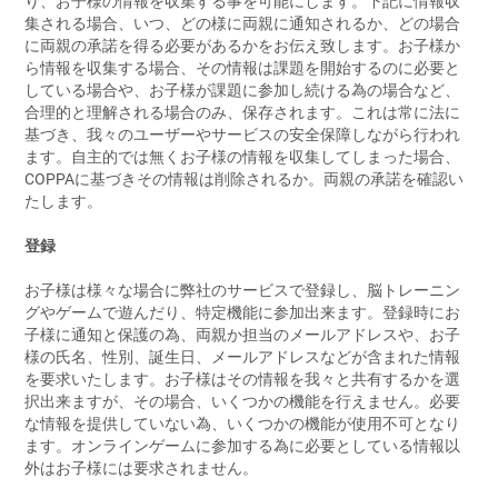
り、お子様の情報を収集する事を可能にします。下記に情報収
集される場合、いつ、どの様に両親に通知されるか、どの場合
に両親の承諾を得る必要があるかをお伝え致します。お子様か
ら情報を収集する場合、その情報は課題を開始するのに必要と
している場合や、お子様が課題に参加し続ける為の場合など、
合理的と理解される場合のみ、保存されます。これは常に法に
基づき、我々のユーザーやサービスの安全保障しながら行われ
ます。自主的では無くお子様の情報を収集してしまった場合、
COPPAに基づきその情報は削除されるか。両親の承諾を確認い
たします。
登録
お子様は様々な場合に弊社のサービスで登録し、脳トレーニン
グやゲームで遊んだり、特定機能に参加出来ます。登録時にお
子様に通知と保護の為、両親か担当のメールアドレスや、お子
様の氏名、性別、誕生日、メールアドレスなどが含まれた情報
を要求いたします。お子様はその情報を我々と共有するかを選
択出来ますが、その場合、いくつかの機能を行えません。必要
な情報を提供していない為、いくつかの機能が使用不可となり
ます。オンラインゲームに参加する為に必要としている情報以
外はお子様には要求されません。