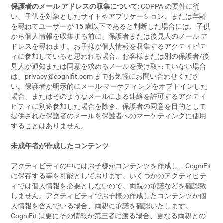
保護者のメール アドレスの収集について:
COPPA の要件に従
い、子供を対象としたサイトやアプリケーション、または年齢
を尋ねてユーザーが 15 歳以下であると判断した場合には、子供
から個人情報を収集する前に、保護者または後見人のメール ア
ドレスを尋ねます。お子様が個人情報を収集するアクティビテ
ィに参加していると思われる場合、お客様または別の保護者/後
見人が通知または同意を求めるメールを受け取っていない場合
は、
privacy@cognifit.com
までお気軽にお問い合わせくださ
い。保護者が明示的にメール マーケティングをオプトインした
場合、またはそのようなメールによる連絡を許可するアクティ
ビティに別途参加した場合を除き、保護者の同意を目的として
提供された保護者のメールを保護者へのマーケティングに使用
することはありません。
未成年者が作成したコンテンツ
アクティビティの中にはお子様がコンテンツを作成し、CogniFit
に保存する事を可能としております。いくつかのアクティビテ
ィでは個人情報を必要としないので。両親の承諾などを確認致
しません。アクティビティでお子様の作成したコンテンツが個
人情報を含んでいる場合、両親に承諾を確認いたします。
CogniFit は更にその情報が第三者に渡る場合、更なる両親との