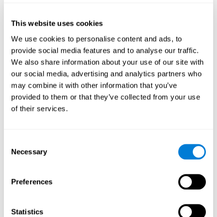
す。例としてはコンピュータのオペレーティングシステムのタ
イプ、IPアドレス、モバイルデバイスの識別、ウェブブラウ
ザ、子供達がサービスの訪問する頻度や、モバイルかオンライ
This website uses cookies
ンサービスプロバイダーとの位置情報なあります。この情報は
We use cookies to personalise content and ads, to
COOKIEやFLASHCOOKIEなどWEBビーコンなどにより収集され
ます。この情報はCogniFit か第三者によって行われます。この
provide social media features and to analyse our traffic.
データーは内部用のみに使用されます。使用する場合は
We also share information about your use of our site with
our social media, advertising and analytics partners who
子供たちに当社のサービス内の機能やアクティビティへのア
クセスを提供する為
may combine it with other information that you’ve
コンテンツをパーソナライズし、当社のサービスを向上させ
provided to them or that they’ve collected from your use
る為
of their services.
当社のサービスの結果に対処するための調査·分析を実施する
為
CogniFitの匿名レポートを生成する為
Consent
Necessary
Selection
我々か第三者の行う情報収集にお子様の情報が含まれている場
合は両親の同意を得る為、通知されます。
Preferences
プライバシーポリシーとオペレーターの収集と使用方法に関す
る質問は
privacy@cognifit.com
または下記の住所にご連絡くだ
さい：
Statistics
< br /> CogniFit, Inc.