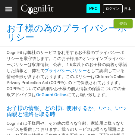
PRO
ログイン
日本
語
登録
お子様の為のプライバシーポ
リシー
CogniFit は弊社のサービスを利用するお子様のプライバシーポ
リシーを厳守致します。このお子様用のオンラインプライバシ
ーポリシーは収集情報、公表、１6歳以下のお子様の両親が承諾
した情報と、弊社で
プライバシーポリシー
として認識している
情報全般が含まれております。このポリシーはChildren's Online
Privacy Protection Act (COPPA). の下で保護されております。
COPPAについての詳細やお子様の個人情報の保護についての全
般アドバイスは
OnGuard Online
.にてお願い致します。
お子様の情報、どの様に使用するか、いつ、いつ
両親と連絡を取る時
CogniFit は子様用や、その他の様々な年齢、家族用に様々なサ
ービスを提供しております。我々のサービスは様々な課題によ