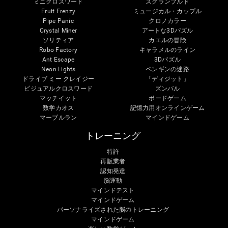
ミニクロスワード
スクランブルド
Fruit Frenzy
ミュージカル・カップル
Pipe Panic
クロノカラー
Crystal Miner
アートな3Dパズル
ソリティア
カエルの冒険
Robo Factory
キャラメルのライン
Ant Escape
3Dパズル
Neon Lights
ペンギンの迷路
ドライブ ミー クレイジー
「ディジット」
ビジュアルクロスワード
ズンバル
マッチイット
ボードゲーム
数学カオス
記憶力用オンラインゲーム
マーブルラン
マインドゲーム
トレーニング
特許
再販業者
認知発達
脳運動
マインドテスト
マインドゲーム
パーソナライズされた脳のトレーニング
マインドゲーム