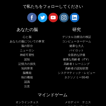
で私たちをフォローしてください
あなたの脳
研究
心と脳
デジタル治療法の検証
あなたの脳についての事実
コンピューターゲーム
脳の部分
健康な大人
ニューロン
パイロット
神経可塑性
全面的な評価
認知
健康な高齢者（iTV）
記憶力の損失
高齢者トレーニング
知的障害
高齢者の認知状態
脳機能
システマティック・レビュー
執行機能
タクソノミーSG4D
認識
注意
マインドゲーム
オンラインチェス
メロディー テニス