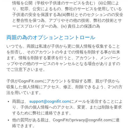
情報を公開（学校や子供達のサービスを含む） (ii)公開によ
り、犯罪、公安によるもの、弊社のサービスを使用している
子供達の安全を保護する為(iii)弊社とそのセクションのの安全
と整合性を保つ為、アプリやその他の技術、弊社の技術とサ
ービスプロバイダーの為、(iv) 責任上の保護の為
両親の為のオプションとコントロール
いつでも、両親は私達が子供から更に個人情報を収集すること
を拒否し、そのアカウントの今までの情報を削除する事が出来
ます。情報を削除する要求を行うと、アカウント、メンパーシ
ップやその他のサービスのキャンセルとなる場合がありますの
でご注意下さいませ。
子供がCogniFit.comにアカウントを登録する際、親が子供から
収集した個人情報にアクセス、修正、削除できるよう、2つの方
法を用いています。
両親は、
support@cognifit.com
にメールを送信することによ
り、子供の個人情報へのアクセス、変更、または削除を要求
するために弊社に連絡できます。
他の質問がある親は、CogniFitの
privacy@cognifit.com
に連
絡できます。