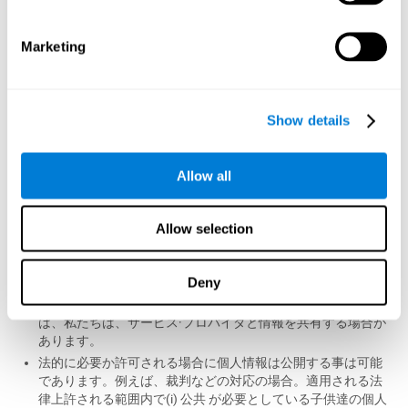
Attn：法務部（プライバシーポリシー）
California Street、11th Floor
サンフランシスコ、CA 94108、米国
Marketing
ご利用の際の子供から収集したその他の情報につ
いて
Show details
子供達は先生、担当者、医者か研究者の招待を受信した時点で
CogniFit に登録出来ます。このイベントで、子供が登録した場
合、CogniFit は両親か、担当者の同意を得る為メールにて通知
Allow all
致します。子供の親または担当者は、子供のプライバシー設定
を編集する必要があります。
Allow selection
デフォルトでは、子供の個人情報が公開されていません。この
様なお子様の情報が公開される場合以外では、我々は収集され
たお子様の情報を下記の場合に共有し、公開出来ます。
Deny
ビジネスの向上の為か、技術的なサポートを必要とする時
は、私たちは、サービス·プロバイダと情報を共有する場合が
あります。
法的に必要か許可される場合に個人情報は公開する事は可能
であります。例えば、裁判などの対応の場合。適用される法
律上許される範囲内で(i) 公共 が必要としている子供達の個人