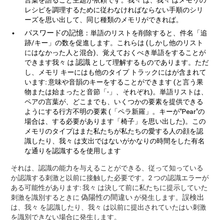
言葉を語ること主題が依頼です。我々 は、我々 はメモリの
レシピを調理するために従わなければならない手順のシリ
ーズを思い出して、同じ種類のメモリができれば。
パスワードの記憶
：単語のリストを削除すると、件名「追
跡/キー」の数を促進します。これらは (しかし他のリスト
にはなかった人と混合)、覚えておくべき単語をすることが
認識
できます我々 は
として理解するものであります。ただ
し、メモリ キーにはも他のタイプ トラックにはが含まれて
います: 意味や音韻のキーをすることができます (と言う果
物または始まったと音節「-」、それぞれ)。単語リストは、
ペアの言葉が、どこまでも、いくつかの要素を提供できる
ようにする行方不明の要素 (「ペラ新羅」。キーが"Pear"の
場合は、する必要があります「椅子」を思い出した)。この
メモリのタイプはまた私たちが私たちの愛する人の顔を認
識したり、我々 は支出ではないがかなりの時間をした有名
な通りを認識するを使用します
それは、認識の能力を与えることができる、従って知っている
か認識する刺激と以前に接触した必要です。2 つの認識エラーが
ある可能性があります: 我々 は決して前に私たちに提示していた
偽陽性の間違い
誤検出
刺激を識別するときに
が発生します。
は、我々 を認識したり、我々 は以前に提出されていたはい刺激
を識別できない場合に発生します。