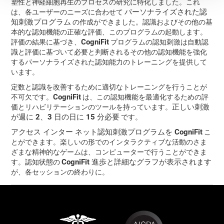
塑性と神経細胞再生のプロセスの研究に特化しました。これ
パーソナライズされた認
は、各ユーザーのニーズに合わせて
知刺激プログラム
の作成ができました。認識およびその他の基
本的な認知機能の正確な評価、このプログラムの起動します。
CogniFit
評価の結果に基づき、
プログラムの認知刺激は自動認
識と評価に基づいて必要と判断されるその他の認知機能を強化
するパーソナライズされた認知能力のトレーニングを提供して
います。
定数と認識を改善するために適切なトレーニングを行うことが
CogniFit
不可欠です。
は、この認知機能を最適化するための評
正しい刺激
価とリハビリテーションのツールを持っています。
が週に 2、3 日の日に 15 分必要
です。
アクセス インター ネット認知刺激プログラムを CogniFit
こ
とができます。楽しいの形でのインタラクティブな活動のさま
ざまな精神的なゲームは、コンピューターで行うことができま
CogniFit 進歩と詳細なグラフが表示されます
す。認知状態の
が、各セッションの終わりに。