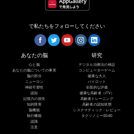
で私たちをフォローしてください
あなたの脳
研究
心と脳
デジタル治療法の検証
あなたの脳についての事実
コンピューターゲーム
脳の部分
健康な大人
ニューロン
パイロット
神経可塑性
全面的な評価
認知
健康な高齢者（iTV）
記憶力の損失
高齢者トレーニング
知的障害
高齢者の認知状態
脳機能
システマティック・レビュー
執行機能
タクソノミーSG4D
認識
注意