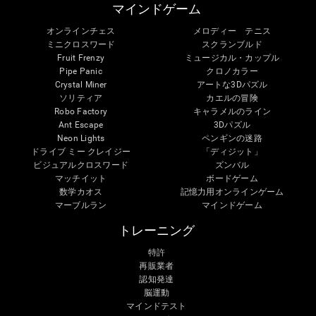
マインドゲーム
オンラインチェス
メロディー テニス
ミニクロスワード
スクランブルド
Fruit Frenzy
ミュージカル・カップル
Pipe Panic
クロノカラー
Crystal Miner
アートな3Dパズル
ソリティア
カエルの冒険
Robo Factory
キャラメルのライン
Ant Escape
3Dパズル
Neon Lights
ペンギンの迷路
ドライブ ミー クレイジー
「ディジット」
ビジュアルクロスワード
ズンバル
マッチイット
ボードゲーム
数学カオス
記憶力用オンラインゲーム
マーブルラン
マインドゲーム
トレーニング
特許
再販業者
認知発達
脳運動
マインドテスト