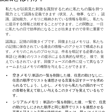
私たちが以前見た刺激を識別するために私たちの脳を持つ
能力
として認識を定義できます（状況、人、物事、など）。認
識、認知能力、メモリに格納されている情報を取得し、私たち
に提示する情報と比較することができます。この関数は、一日
に私たちの日で効率的になることが出来ますので非常に重要で
す。
認識は、記憶の回復タイプです。回復またはメモリは、私たち
の記憶に保存されている過去の情報へのアクセスで構成されま
す。メモリのこれらのプロセスは、件名を暗記する必要のある
単語 (と画像) のリストの提示による古典的な研究と、後で、覚
えているされています。回復フェーズの条件に従って異なるフ
ォームまたはメモリの種類を与えることができます。
空きメモリ
:単語の一覧を削除した後、任意の助けなしに、
任意の順序でリストを連想させる言葉を話すテーマを求め
られるでしょう。しかし、メモリから私たちの国のすべて
の首都を覚えて欲しい与えるこのタイプを覚えているもで
す。
シリアルメモリ
： 単語の一覧を削除した後、一覧で、任意
の助けなしにされた順序と同じ順序でリストを連想させる