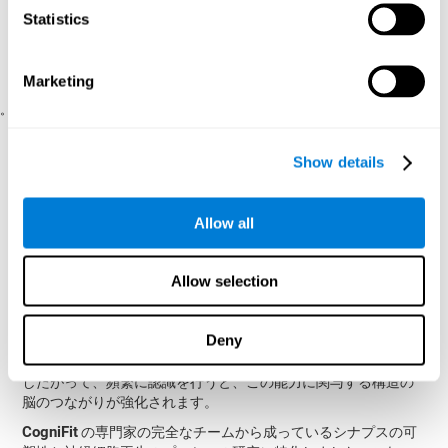
Statistics
トのプレゼンテーションの順番を覚えて必要があります。
その後、いくつかのものとは異なる、3 つのオブジェクトの
4 つのシリーズに表示され、同じ順序でオープニング シー
ケンスを検出します
Marketing
。
更生または認識を改善する方法
Show details
か。
Allow all
彼らのパフォーマンスを改善するために、認識を含むすべての
CogniFit
認知的スキルを学習できます。
では、プロフェッショ
ナルな方法でそう可能性を提供します。
Allow selection
脳の可逆性
は認識や他の認知能力の機能回復の基礎です。
.
CogniFit
は、認識およびその他の認知機能の欠陥を修復するよ
Deny
うに設計された一連のエクササイズを備えています。脳とその
神経接続は、それらに依存する機能を使用して強化されます。
したがって、頻繁に認識を行うと、この能力に関与する構造の
脳のつながりが強化されます。
CogniFit
の専門家の完全なチームから成っているシナプスの可