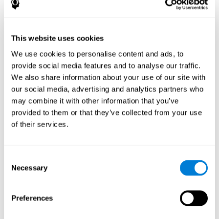
測定および認識を評価する方法で
すか。
This website uses cookies
認識は、流動性と効率性で毎日の多くの活動を実行することが
We use cookies to personalise content and ads, to
できます。我々 の認識能力を評価し、生活のさまざまな分野で
provide social media features and to analyse our traffic.
学究的な円
役立つことができます:
(学生はパターンや課題を認
We also share information about your use of our site with
識するときに問題を抱えているしようとしているかどうかを知
our social media, advertising and analytics partners who
臨床設定
っている) を
(かどうか、患者は薬、場所や家族親戚を
専門分野
認識する問題とが) または
(かどうか労働者で認識し、
may combine it with other information that you’ve
被削材や顧客でうまく処理することができます)。
provided to them or that they’ve collected from your use
によって
包括的な神経心理学的評価
認知認識、認知力な
of their services.
ど、さまざまな認知スキルを効果的かつ信頼性をもって測
定することができます
CogniFit
.
が提供する認知を評価するテ
ストは、従来のContinuous Performance Test (CPT), Test of
Consent
Memory Malingering (TOMM), Hooper Visual Organisation Task
Necessary
Selection
(VOT) と Variables of Attention (TOVA). をベースにしています。
このテストでは、認識のほかに、反応時間、ワーキングメモリ
ー、ビジュアルスキャン、空間認識も測定します。
Preferences
の認識 WOM 残りのテスト
: 3 つのオブジェクトは、画面に
表示します。まず我々 はできるだけ早く 3 つのオブジェク