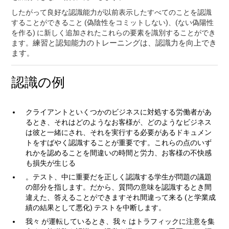
したがって良好な認識能力が以前表示したすべてのことを認識
することができること (偽陰性をコミットしない)、(ない偽陽性
を作る) に新しく追加されたこれらの要素を識別することができ
練習と認知能力のトレーニングは、認識力を向上でき
ます。
ます
。
認識の例
クライアントといくつかのビジネスに対処する労働者があ
るとき、それはどのようなお客様が、どのようなビジネス
は彼と一緒にされ、それを実行する必要があるドキュメン
トをすばやく認識することが重要です。これらの点のいず
れかを認めることを間違いの時間と労力、お客様の不快感
も損失が生じる
。テスト、中に重要だを正しく認識する学生が問題の議題
の部分を指します。だから、質問の意味を認識するとき間
違えた、答えることができますそれ間違って来る (と学業成
績の結果として悪化) テストを中断します。
我々 が運転しているとき、我々 はトラフィックに注意を集