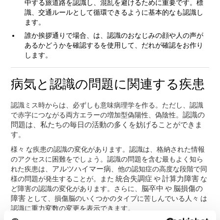
中する旅道路を認識し、混乱を避けるために重要です。標
識、交通ルールとして循環できるように基本的なも認識し
ます。
誰か挨拶通りで場合、は、認識のおなじみの顔や人の声が
あるかどうかを確認するを使用して、だれが確認をお作り
します。
病気と認識の問題に関連する疾患
認識ミス時からは、必ずしも意味病理学を作る。ただし、認識
認識の
で赤字につながる両方エラーの増加型偽陽性、偽陰性。
問題は、私たちの毎日の活動の多くを妨げることができま
す
。
様々 な疾患の認識の変化があります。認識は、格納された情報
のアクセスに困難をでしょう。認識の問題を含む最もよく知ら
アルツハイマー病
れた疾患は、
、他の認知症の高度な段階で同
統合失調症
計算力障害
様の問題が発生することが。また
や
な
脳卒中
脳損傷の
ど障害の認識の変化があります。さらに、
や
障害
として、損傷脳のいくつかのタイプに苦しんでいる人々 は
認識に重力変数の変更を表示できます。