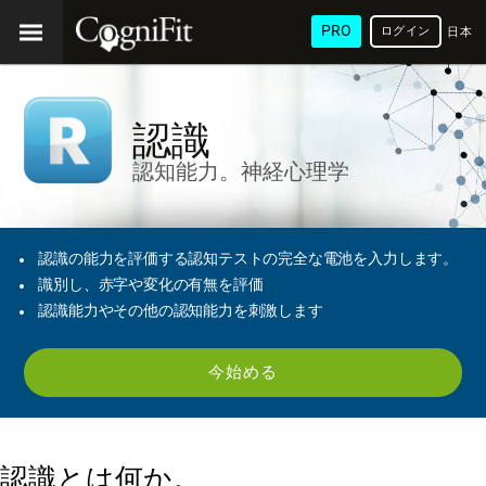
PRO
ログイン
日本
語
認識
認知能力。神経心理学
認識の能力を評価する認知テストの完全な電池を入力します。
識別し、赤字や変化の有無を評価
認識能力やその他の認知能力を刺激します
今始める
認識とは何か。