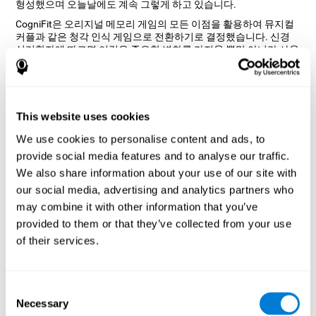
형성했으며 오늘날에도 계속 그렇게 하고 있습니다.
CogniFit은 오리지널 메모리 게임의 모든 이점을 활용하여 뮤지컬
커플과 같은 청각 인식 게임으로 전환하기로 결정했습니다. 신경
심리학자에 따르면 이것은 중요한 변화를 가져올 뿐만 아니라 사용
자가 귀와 청각과 관련된 인지 능력을 훈련하는 데 도움이 됩니다.
"뮤지컬 커플" 두뇌 게임이 어떻게 내
인지 능력을 향상시키나요?
This website uses cookies
CogniFit의 뮤지컬 커플과 같은 게임을 반복적으로 플레이하고 지
We use cookies to personalise content and ads, to
속적으로 훈련함으로써 특정 신경 활성화 패턴을 자극하여 신경 회
로가 약해지거나 손상된 인지 기능을 재구성하고 회복하는 데 도움
provide social media features and to analyse our traffic.
이 됩니다.
We also share information about your use of our site with
우리의 능력을 지속적으로 자극하면 새로운 시냅스를 만들고 신경
our social media, advertising and analytics partners who
회로를 재구성하며 인지 기능을 향상시킬 수 있습니다. 뮤지컬 커
may combine it with other information that you’ve
플 게임은 인식 및 단기 음운 기억과 관련된 능력을 자극합니다.
provided to them or that they’ve collected from your use
첫째 주
두째 주
셋째 주
of their services.
Consent
Necessary
Selection