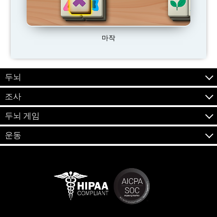
마작
두뇌
조사
두뇌 게임
운동