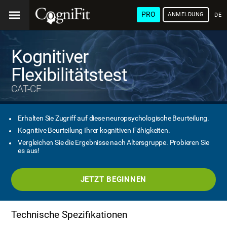
PRO
ANMELDUNG
DEU
Kognitiver
Flexibilitätstest
CAT-CF
Erhalten Sie Zugriff auf diese neuropsychologische Beurteilung.
Kognitive Beurteilung Ihrer kognitiven Fähigkeiten.
Vergleichen Sie die Ergebnisse nach Altersgruppe. Probieren Sie
es aus!
JETZT BEGINNEN
Technische Spezifikationen