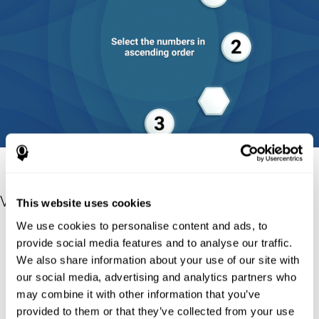
Verweise
This website uses cookies
We use cookies to personalise content and ads, to
E. A. Berg. (1948). A simple objective technique for measuring
provide social media features and to analyse our traffic.
flexibility in thinking. J. Gen. Psychol. 39: 15-22.
We also share information about your use of our site with
Basner, M., Mollicone, D., and Dinges, D. F. (2011). Validity and
our social media, advertising and analytics partners who
sensitivity of a brief psychomotor vigilance test (PVT-B) to total
may combine it with other information that you’ve
and partial sleep deprivation. Acta Astronaut. 69, 949–959. doi:
provided to them or that they’ve collected from your use
10.1016/j.actaastro.2011.07.015