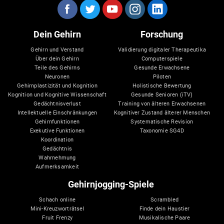
Dein Gehirn
Forschung
Gehirn und Verstand
Validierung digitaler Therapeutika
Über dein Gehirn
Computerspiele
Teile des Gehirns
Gesunde Erwachsene
Neuronen
Piloten
Gehirnplastizität und Kognition
Holistische Bewertung
Kognition und Kognitive Wissenschaft
Gesunde Senioren (iTV)
Gedächtnisverlust
Training von älteren Erwachsenen
Intellektuelle Einschränkungen
Kognitiver Zustand älterer Menschen
Gehirnfunktionen
Systematische Revision
Exekutive Funktionen
Taxonomie SG4D
Koordination
Gedächtnis
Wahrnehmung
Aufmerksamkeit
Gehirnjogging-Spiele
Schach online
Scrambled
Mini-Kreuzworträtsel
Finde dein Haustier
Fruit Frenzy
Musikalische Paare