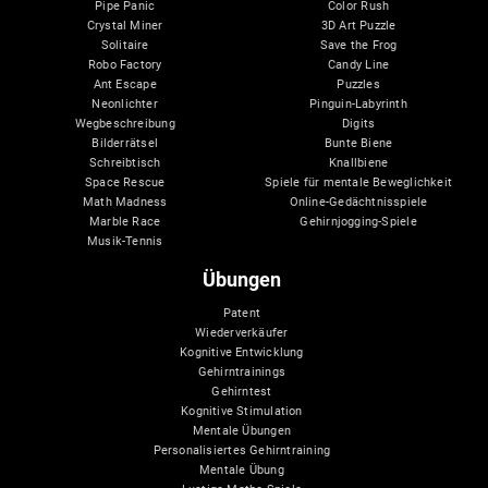
Pipe Panic
Color Rush
Crystal Miner
3D Art Puzzle
Solitaire
Save the Frog
Robo Factory
Candy Line
Ant Escape
Puzzles
Neonlichter
Pinguin-Labyrinth
Wegbeschreibung
Digits
Bilderrätsel
Bunte Biene
Schreibtisch
Knallbiene
Space Rescue
Spiele für mentale Beweglichkeit
Math Madness
Online-Gedächtnisspiele
Marble Race
Gehirnjogging-Spiele
Musik-Tennis
Übungen
Patent
Wiederverkäufer
Kognitive Entwicklung
Gehirntrainings
Gehirntest
Kognitive Stimulation
Mentale Übungen
Personalisiertes Gehirntraining
Mentale Übung