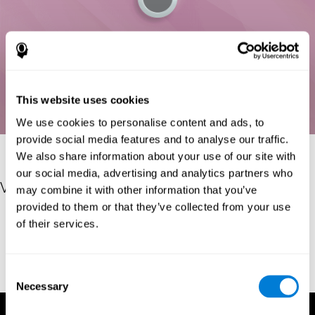
This website uses cookies
We use cookies to personalise content and ads, to
provide social media features and to analyse our traffic.
We also share information about your use of our site with
our social media, advertising and analytics partners who
Verweise
may combine it with other information that you’ve
provided to them or that they’ve collected from your use
Deary, I. J., Liewald, D., & Nissan, J. (2010). A free, easy-to-use,
of their services.
computer-based simple and four-choice reaction time
programme: The Deary-Liewald reaction time task. Behavior
Research Methods, 43(1), 258-268.
Consent
https://doi.org/10.3758/s13428-010-0024-1
Necessary
Selection