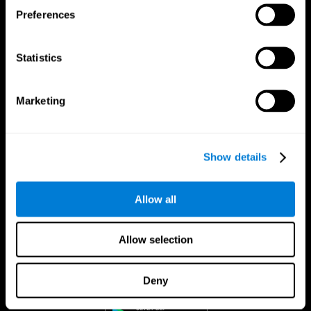
Preferences
Statistics
Marketing
Show details
Allow all
Allow selection
CogniFit App
Deny