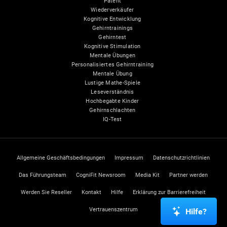
Patent
Wiederverkäufer
Kognitive Entwicklung
Gehirntrainings
Gehirntest
Kognitive Stimulation
Mentale Übungen
Personalisiertes Gehirntraining
Mentale Übung
Lustige Mathe-Spiele
Leseverständnis
Hochbegabte Kinder
Gehirnschlachten
IQ-Test
Allgemeine Geschäftsbedingungen
Impressum
Datenschutzrichtlinien
Das Führungsteam
CogniFit Newsroom
Media Kit
Partner werden
Werden Sie Reseller
Kontakt
Hilfe
Erklärung zur Barrierefreiheit
Vertrauenszentrum
Hilfe?