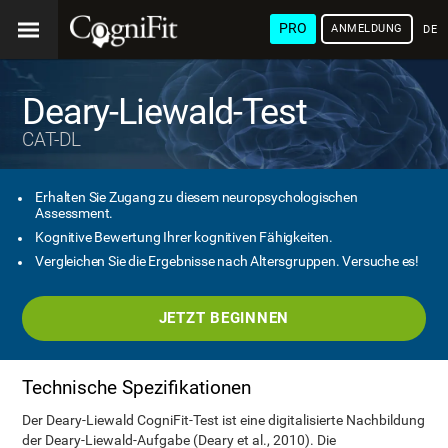
PRO
ANMELDUNG
DEU
Deary-Liewald-Test
CAT-DL
Erhalten Sie Zugang zu diesem neuropsychologischen
Assessment.
Kognitive Bewertung Ihrer kognitiven Fähigkeiten.
Vergleichen Sie die Ergebnisse nach Altersgruppen. Versuche es!
JETZT BEGINNEN
Technische Spezifikationen
Der Deary-Liewald CogniFit-Test ist eine digitalisierte Nachbildung
der Deary-Liewald-Aufgabe (Deary et al., 2010). Die