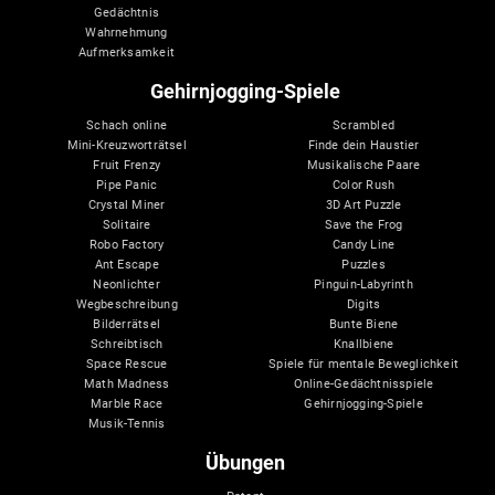
Gedächtnis
Wahrnehmung
Aufmerksamkeit
Gehirnjogging-Spiele
Schach online
Scrambled
Mini-Kreuzworträtsel
Finde dein Haustier
Fruit Frenzy
Musikalische Paare
Pipe Panic
Color Rush
Crystal Miner
3D Art Puzzle
Solitaire
Save the Frog
Robo Factory
Candy Line
Ant Escape
Puzzles
Neonlichter
Pinguin-Labyrinth
Wegbeschreibung
Digits
Bilderrätsel
Bunte Biene
Schreibtisch
Knallbiene
Space Rescue
Spiele für mentale Beweglichkeit
Math Madness
Online-Gedächtnisspiele
Marble Race
Gehirnjogging-Spiele
Musik-Tennis
Übungen