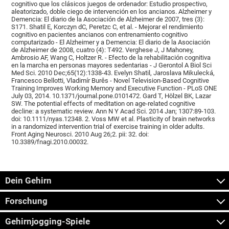
cognitivo que los clásicos juegos de ordenador: Estudio prospectivo,
aleatorizado, doble ciego de intervención en los ancianos. Alzheimer y
Demencia: El diario de la Asociación de Alzheimer de 2007, tres (3):
S171. Shatil E, Korczyn dC, Peretzc C, et al. - Mejorar el rendimiento
cognitivo en pacientes ancianos con entrenamiento cognitivo
computarizado - El Alzheimer y a Demencia: El diario de la Asociación
de Alzheimer de 2008, cuatro (4): T492. Verghese J, J Mahoney,
Ambrosio AF, Wang C, Holtzer R. - Efecto de la rehabilitación cognitiva
en la marcha en personas mayores sedentarias - J Gerontol A Biol Sci
Med Sci. 2010 Dec;65(12):1338-43. Evelyn Shatil, Jaroslava Mikulecká,
Francesco Bellotti, Vladimír Burěs - Novel Television-Based Cognitive
Training Improves Working Memory and Executive Function - PLoS ONE
July 03, 2014. 10.1371/journal.pone.0101472. Gard T, Hölzel BK, Lazar
SW. The potential effects of meditation on age-related cognitive
decline: a systematic review. Ann N Y Acad Sci. 2014 Jan; 1307:89-103.
doi: 10.1111/nyas.12348. 2. Voss MW et al. Plasticity of brain networks
in a randomized intervention trial of exercise training in older adults.
Front Aging Neurosci. 2010 Aug 26;2. pii: 32. doi:
10.3389/fnagi.2010.00032.
Dein Gehirn
Forschung
Gehirnjogging-Spiele