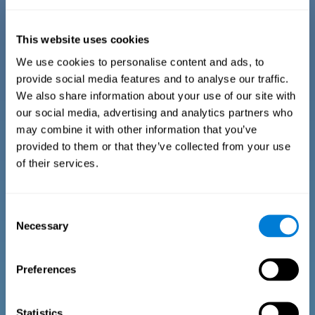
Der Fragebogen umfasst verschiedene einfache Fragen, die
vom zuständigen Experten beantwortet werden. Die Fragen
This website uses cookies
beziehen sich auf folgende Bereiche: physisches Wohlbefinden
(adäquate physische Kondition), psychologisches Wohlbefinden
We use cookies to personalise content and ads, to
(guter Zustand der kognitiven und emotionalen Prozesse) und
provide social media features and to analyse our traffic.
soziales Wohlbefinden (gesunde und bereichernde Beziehungen
zu Mitmenschen). Die Fragen passen sich in jedem dieser
We also share information about your use of our site with
Bereiche an den Alltag der Kinder und Jugendlichen an.
our social media, advertising and analytics partners who
may combine it with other information that you’ve
provided to them or that they’ve collected from your use
Diagnosekriterien für Jugendliche zwischen 13
of their services.
und 17 Jahren
Consent
Der Fragebogen umfasst verschiedene einfache Fragen, die
vom zuständigen Verantwortlichen oder Experten ausgefüllt
Necessary
Selection
werden. Die Fragen beziehen sich auf folgende Bereiche:
physisches Wohlbefinden (adäquate physische Kondition),
psychologisches Wohlbefinden (guter Zustand der kognitiven
und emotionalen Prozesse) und soziales Wohlbefinden
Preferences
(gesunde und bereichernde Beziehungen zu Mitmenschen). Die
Fragen in jedem dieser Bereiche passen sich an den Alltag der
Kinder und Jugendlichen an.
Statistics