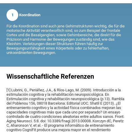
1
Koordination
Für die Koordination sind auch jene Gehirnstrukturen wichtig, die für die
motorische Aktivität verantwortlich sind, so zum Beispiel der frontale
Cortex und die Basalganglien, sowie Gehirnbereiche, die direkt für die
Präzision und Harmonie der Bewegungen zuständig sind, wie das
Kleinhirn. Verletzungen dieser Strukturen führen häufig zur
Bewegungsunfähigkeit eines Körperteils oder zu fehlerhaften,
unkoordinierten Bewegungen.
Wissenschaftliche Referenzen
[1] Lubrini, G., Periáñez, J.A., & Ríos-Lago, M. (2009). Introducción a la
estimulación cognitiva y la rehabilitación neuropsicológica. En
Estimulación cognitiva y rehabilitación neuropsicológica (p.13). Rambla
del Poblenou 156, 08018 Barcelona: Editorial UOC. Shatil E (2013). ¿El
entrenamiento cognitivo y la actividad física combinados mejoran las
capacidades cognitivas más que cada uno por separado? Un ensayo
controlado de cuatro condiciones aleatorias entre adultos sanos. Front.
Aging Neurosci. 5:8. doi: 10.3389/fnagi.2013.00008. Korczyn dC, Peretz
C, Aharonson V, et al. - El programa informático de entrenamiento
cognitivo CogniFit produce una mejora mayor en el rendimiento