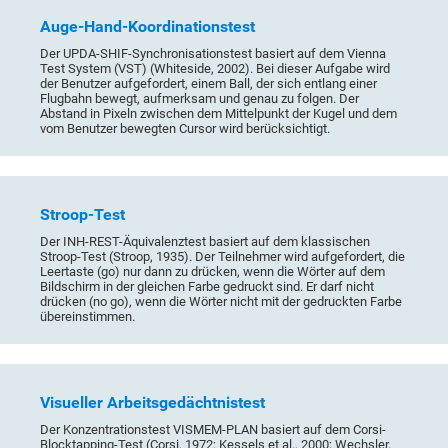
Auge-Hand-Koordinationstest
Der UPDA-SHIF-Synchronisationstest basiert auf dem Vienna
Test System (VST) (Whiteside, 2002). Bei dieser Aufgabe wird
der Benutzer aufgefordert, einem Ball, der sich entlang einer
Flugbahn bewegt, aufmerksam und genau zu folgen. Der
Abstand in Pixeln zwischen dem Mittelpunkt der Kugel und dem
vom Benutzer bewegten Cursor wird berücksichtigt.
Stroop-Test
Der INH-REST-Äquivalenztest basiert auf dem klassischen
Stroop-Test (Stroop, 1935). Der Teilnehmer wird aufgefordert, die
Leertaste (go) nur dann zu drücken, wenn die Wörter auf dem
Bildschirm in der gleichen Farbe gedruckt sind. Er darf nicht
drücken (no go), wenn die Wörter nicht mit der gedruckten Farbe
übereinstimmen.
Visueller Arbeitsgedächtnistest
Der Konzentrationstest VISMEM-PLAN basiert auf dem Corsi-
Blocktapping-Test (Corsi, 1972; Kessels et al., 2000; Wechsler,