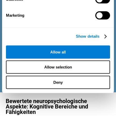
Diagnosekriterien für Erwachsene und ältere
Marketing
Menschen
Der Fragebogen umfasst verschiedene einfache Fragen, die
Show details
vom zuständigen Experten oder von der Person, die die
allgemeine kognitive Bewertung ausführt, beantwortet werden.
Die Fragen beziehen sich auf folgende Bereiche: physisches
Wohlbefinden (adäquate physische Kondition), psychologisches
Allow all
Wohlbefinden (guter Zustand der kognitiven und emotionalen
Prozesse) und soziales Wohlbefinden (gesunde und
bereichernde Beziehungen zu Mitmenschen). Die Fragen in
jedem dieser Bereiche passen sich an die alltägliche Routine
Allow selection
und die Aktivitäten von Erwachsenen und älteren Menschen an.
Deny
Bewertete neuropsychologische
Aspekte: Kognitive Bereiche und
Fähigkeiten