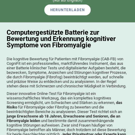
(Nur auf Englisch)
HERUNTERLADEN
Computergestützte Batterie zur
Bewertung und Erkennung kognitiver
Symptome von Fibromyalgie
Die kognitive Bewertung für Patienten mit Fibromyalgie (CAB-FB) von
CogniFit ist ein professionelles, marktführendes Instrument, das aus
einer Batterie klinischer Tests und digitalisierter Aufgaben besteht, die
bezwecken, Symptome, Anzeichen und Störungen kognitiver Prozesse,
die durch Fibromyalgie (Fibrofog) beeinträchtigt werden, auf schnelle
und präzise Weise zu entdecken und zu analysieren. In der Regel
stehen diese mit Schmerzen und chronischer Müdigkeit in Verbindung.
Dieser innovative Online-Test für Fibromyalgie ist ein
wissenschaftliches Werkzeug, das ein komplettes kognitives
Screening ermöglicht, um Schwächen und Stärken zu erkennen,
das
Risiko
für Fibromyalgie oder Fibrofog zu bewerten und die
beeinträchtigten Bereiche zu analysieren. Dieser Test richtet sich an
junge Erwachsene ab 18 Jahren, Erwachsene und Senioren, die an
Fibromyalgie leiden
und bestimmte damit zusammenhängende
kognitive Störungen aufweisen. Zwar sind Frauen häufiger von
Fibromyalgie betroffen als Männer, doch trotzdem ist diese Bewertung
für beide Geschlechter nützlich.
Jeder Privatnutzer oder Experte kann