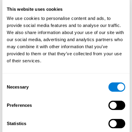
This website uses cookies
Kurzzeitgedächtnis
We use cookies to personalise content and ads, to
Kurzzeitgedächtnis und Fibromyalgie. Das
provide social media features and to analyse our traffic.
Kurzzeitgedächtnis ist die Fähigkeit, eine kleine
Informationsmenge über einen kurzen Zeitraum zu
We also share information about your use of our site with
speichern, zum Beispiel wenn wir uns an den Anfang
our social media, advertising and analytics partners who
eines Satzes erinnern, um die Gesamtheit zu verstehen.
Das Gedächtnis ist einer der kognitiven Fähigkeiten, die
may combine it with other information that you’ve
bei Fibromyalgie besonders stark beeinträchtigt werden,
provided to them or that they’ve collected from your use
auch verschiedene Teilkomponenten.
of their services.
Arbeitsgedächtnis
Das Arbeitsgedächtnis, das auch als operatives
Consent
Gedächtnis bezeichnet wird, umfasst eine Reihe von
Necessary
Selection
Prozessen, die es uns ermöglichen, Information
vorübergehend zu speichern und zu verarbeiten, um
komplexere kognitive Aufgaben, wie Sprachverständnis,
Lektüre, mathematische Fähigkeiten, Lernprozess oder
Preferences
logisches Denken, zu ermöglichen. Bei Fibromyalgie-
Patienten ist das Arbeitsgedächtnis in der Regel weniger
leistungsfähig als bei Personen, die nicht an dieser
Krankheit leiden, ganz besonders wenn Ablenkungen
Statistics
vorhanden sind. Dies kann sich bei komplexen Aufgaben
sehr negativ auswirken.