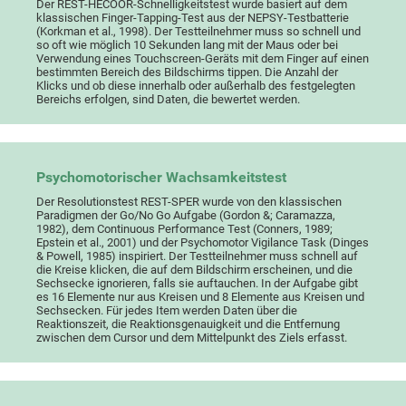
Der REST-HECOOR-Schnelligkeitstest wurde basiert auf dem
klassischen Finger-Tapping-Test aus der NEPSY-Testbatterie
(Korkman et al., 1998). Der Testteilnehmer muss so schnell und
so oft wie möglich 10 Sekunden lang mit der Maus oder bei
Verwendung eines Touchscreen-Geräts mit dem Finger auf einen
bestimmten Bereich des Bildschirms tippen. Die Anzahl der
Klicks und ob diese innerhalb oder außerhalb des festgelegten
Bereichs erfolgen, sind Daten, die bewertet werden.
Psychomotorischer Wachsamkeitstest
Der Resolutionstest REST-SPER wurde von den klassischen
Paradigmen der Go/No Go Aufgabe (Gordon &; Caramazza,
1982), dem Continuous Performance Test (Conners, 1989;
Epstein et al., 2001) und der Psychomotor Vigilance Task (Dinges
& Powell, 1985) inspiriert. Der Testteilnehmer muss schnell auf
die Kreise klicken, die auf dem Bildschirm erscheinen, und die
Sechsecke ignorieren, falls sie auftauchen. In der Aufgabe gibt
es 16 Elemente nur aus Kreisen und 8 Elemente aus Kreisen und
Sechsecken. Für jedes Item werden Daten über die
Reaktionszeit, die Reaktionsgenauigkeit und die Entfernung
zwischen dem Cursor und dem Mittelpunkt des Ziels erfasst.