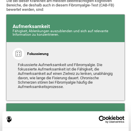
Die bei dieser Krankheit am meisten beeinträchtigten kognitiven
Bereiche, die deshalb auch in diesem Fibromyalgie-Test (CAB-FB)
bewertet werden, sind:
Aufmerksamkeit
Fähigkeit, Ablenkungen auszublenden und sich auf relevante
Information zu konzentrieren.
Fokussierung
Fokussierte Aufmerksamkeit und Fibromyalgie. Die
fokussierte Aufmerksamkeit ist die Fähigkeit, die
Aufmerksamkeit auf einen Zielreiz zu lenken, unabhängig
davon, wie lange die Fixierung dauert. Chronische
Schmerzen stören bei Fibromyalgie häufig die
Aufmerksamkeitsprozesse.
Gedächtnis
Fähigkeit, neue Information zu speichern oder zu verarbeiten und
Erinnerungen aus der Vergangenheit abzurufen.