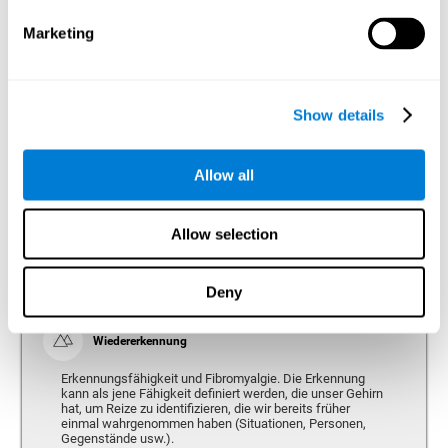
Marketing
Benennung
Benennungsfähigkeit und Fibromyalgie. Die Benennung
ist die Fähigkeit, die es uns ermöglicht, uns mit dem
entsprechenden Namen auf einen Gegenstand, eine
Show details
Person, einen Ort, ein Konzept oder eine Einrichtung zu
beziehen. Sehr oft werden durch Fibromyalgie die
Sprachgewandtheit und die Fähigkeit, das richtige Wort
zu finden, stark beeinträchtigt.
Allow all
Allow selection
Wahrnehmung
Fähigkeit, Reize aus der Umwelt zu interpretieren.
Deny
Wiedererkennung
Erkennungsfähigkeit und Fibromyalgie. Die Erkennung
kann als jene Fähigkeit definiert werden, die unser Gehirn
hat, um Reize zu identifizieren, die wir bereits früher
einmal wahrgenommen haben (Situationen, Personen,
Gegenstände usw.).