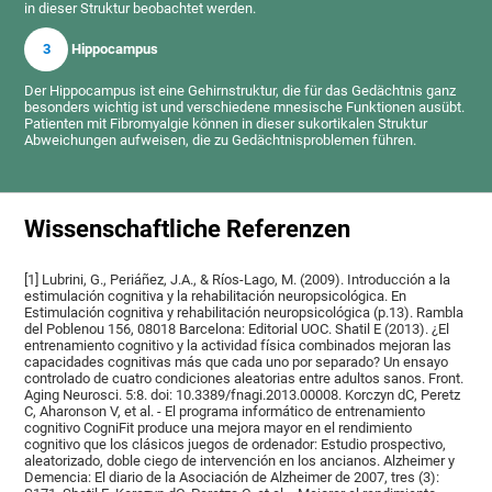
in dieser Struktur beobachtet werden.
3
Hippocampus
Der Hippocampus ist eine Gehirnstruktur, die für das Gedächtnis ganz
besonders wichtig ist und verschiedene mnesische Funktionen ausübt.
Patienten mit Fibromyalgie können in dieser sukortikalen Struktur
Abweichungen aufweisen, die zu Gedächtnisproblemen führen.
Wissenschaftliche Referenzen
[1] Lubrini, G., Periáñez, J.A., & Ríos-Lago, M. (2009). Introducción a la
estimulación cognitiva y la rehabilitación neuropsicológica. En
Estimulación cognitiva y rehabilitación neuropsicológica (p.13). Rambla
del Poblenou 156, 08018 Barcelona: Editorial UOC. Shatil E (2013). ¿El
entrenamiento cognitivo y la actividad física combinados mejoran las
capacidades cognitivas más que cada uno por separado? Un ensayo
controlado de cuatro condiciones aleatorias entre adultos sanos. Front.
Aging Neurosci. 5:8. doi: 10.3389/fnagi.2013.00008. Korczyn dC, Peretz
C, Aharonson V, et al. - El programa informático de entrenamiento
cognitivo CogniFit produce una mejora mayor en el rendimiento
cognitivo que los clásicos juegos de ordenador: Estudio prospectivo,
aleatorizado, doble ciego de intervención en los ancianos. Alzheimer y
Demencia: El diario de la Asociación de Alzheimer de 2007, tres (3):