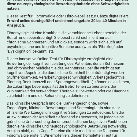
diese neuropsychologische Bewertungsbatterie ohne Schwierigkeiten
nutzen
.
Dieser Test für Fibromyalgie oder Fibro-Nebel ist zur Gänze digitalisiert.
Er wird online durchgeführt und nimmt ungefähr 30 bis 40 Minuten in
Anspruch
.
Fibromyalgie ist eine Krankheit, die verschiedene Lebensbereiche der
Betroffenen beeinträchtigt. Sie beschränkt sich nicht nur auf
chronische Schmerzen und Müdigkeit, sondern wirkt sich auch auf
psychologische und kognitive Bereiche aus (was als "Fibrofog" oder
"Dyskognition" bekannt ist).
Dieser innovative Online-Test für Fibromyalgie ermöglicht eine
Bewertung der kognitiven Leistung des Patienten, der an Schmerzen
und chronischer Müdigkeit leidet. Kenntnisse über die wichtigsten
kognitiven Aspekte, die durch diese Krankheit beeinträchtigt werden
(Aufmerksamkeit, Verarbeitungsgeschwindigkeit, Arbeitsgedächtnis,
Planung, Reaktionszeit oder Sprachgewandtheit...) können dazu dienen,
die zukünftige Lebensqualität der Betroffenen zu beurteilen, die
Wirksamkeit der verwendeten Therapie zu bewerten oder die Diagnose
zu erleichtern und die Behandlung zu definieren.
Das klinische Gespräch und die Krankengeschichte, sowie
Fragebögen, klinische Bewertungen und Screeningtests sind sehr
effiziente Werkzeuge, um kognitive Störungen zu entdecken. Um die
Auswirkungen der Krankheit tiefgehend zu bewerten, ist jedoch eine
gründliche Untersuchung der unterschiedlichen kognitiven Funktionen
durch eine klinische und neuropsychologische Beurteilung notwendig.
Vergiss nicht, dass CogniFit keine direkte medizinische Diagnose für
Fibromyalgie erstellt. Wir empfehlen, diesen kompletten Test für