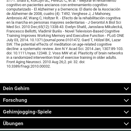
S171. Shatil E, Korczyn dC, Peretzc C, et al. - Mejorar el rendimiento
cognitivo en pacientes ancianos con entrenamiento cognitivo
computarizado - El Alzheimer y a Demencia: El diario de la Asociación
de Alzheimer de 2008, cuatro (4): T492. Verghese J, J Mahoney,
Ambrosio AF, Wang C, Holtzer R. - Efecto de la rehabilitación cognitiva
en la marcha en personas mayores sedentarias - J Gerontol A Biol Sci
Med Sci. 2010 Dec;65(12):1338-43. Evelyn Shatil, Jaroslava Mikulecká,
Francesco Bellotti, Vladimír Burěs - Novel Television-Based Cognitive
Training Improves Working Memory and Executive Function - PLoS ONE
July 03, 2014. 10.1371/journal.pone.0101472. Gard T, Hölzel BK, Lazar
SW. The potential effects of meditation on age-related cognitive
decline: a systematic review. Ann N Y Acad Sci. 2014 Jan; 1307:89-103.
doi: 10.1111/nyas.12348. 2. Voss MW et al. Plasticity of brain networks
in a randomized intervention trial of exercise training in older adults.
Front Aging Neurosci. 2010 Aug 26;2. pii: 32. doi:
10.3389/fnagi.2010.00032.
Dein Gehirn
Forschung
Gehirnjogging-Spiele
Übungen