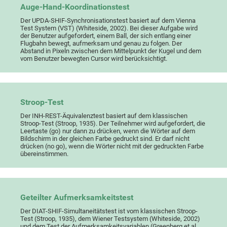
Auge-Hand-Koordinationstest
Der UPDA-SHIF-Synchronisationstest basiert auf dem Vienna
Test System (VST) (Whiteside, 2002). Bei dieser Aufgabe wird
der Benutzer aufgefordert, einem Ball, der sich entlang einer
Flugbahn bewegt, aufmerksam und genau zu folgen. Der
Abstand in Pixeln zwischen dem Mittelpunkt der Kugel und dem
vom Benutzer bewegten Cursor wird berücksichtigt.
Stroop-Test
Der INH-REST-Äquivalenztest basiert auf dem klassischen
Stroop-Test (Stroop, 1935). Der Teilnehmer wird aufgefordert, die
Leertaste (go) nur dann zu drücken, wenn die Wörter auf dem
Bildschirm in der gleichen Farbe gedruckt sind. Er darf nicht
drücken (no go), wenn die Wörter nicht mit der gedruckten Farbe
übereinstimmen.
Geteilter Aufmerksamkeitstest
Der DIAT-SHIF-Simultaneitätstest ist vom klassischen Stroop-
Test (Stroop, 1935), dem Wiener Testsystem (Whiteside, 2002)
und dem Test der Aufmerksamkeitsvariablen (Greenberg et al.,