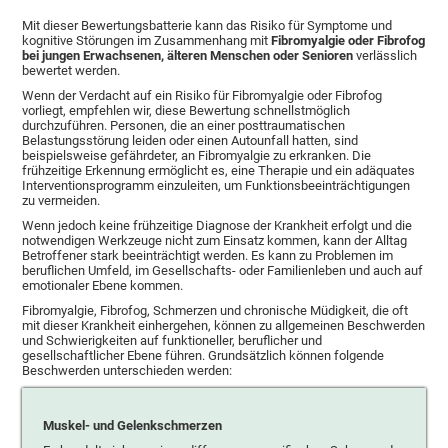
Mit dieser Bewertungsbatterie kann das Risiko für Symptome und
kognitive Störungen im Zusammenhang mit
Fibromyalgie oder Fibrofog
bei jungen Erwachsenen, älteren Menschen oder Senioren
verlässlich
bewertet werden.
Wenn der Verdacht auf ein Risiko für Fibromyalgie oder Fibrofog
vorliegt, empfehlen wir, diese Bewertung schnellstmöglich
durchzuführen. Personen, die an einer posttraumatischen
Belastungsstörung leiden oder einen Autounfall hatten, sind
beispielsweise gefährdeter, an Fibromyalgie zu erkranken. Die
frühzeitige Erkennung ermöglicht es, eine Therapie und ein adäquates
Interventionsprogramm einzuleiten, um Funktionsbeeinträchtigungen
zu vermeiden.
Wenn jedoch keine frühzeitige Diagnose der Krankheit erfolgt und die
notwendigen Werkzeuge nicht zum Einsatz kommen, kann der Alltag
Betroffener stark beeinträchtigt werden. Es kann zu Problemen im
beruflichen Umfeld, im Gesellschafts- oder Familienleben und auch auf
emotionaler Ebene kommen.
Fibromyalgie, Fibrofog, Schmerzen und chronische Müdigkeit, die oft
mit dieser Krankheit einhergehen, können zu allgemeinen Beschwerden
und Schwierigkeiten auf funktioneller, beruflicher und
gesellschaftlicher Ebene führen. Grundsätzlich können folgende
Beschwerden unterschieden werden:
Muskel- und Gelenkschmerzen