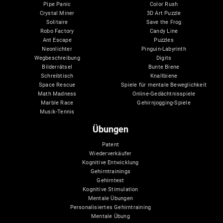
Pipe Panic
Color Rush
Crystal Miner
3D Art Puzzle
Solitaire
Save the Frog
Robo Factory
Candy Line
Ant Escape
Puzzles
Neonlichter
Pinguin-Labyrinth
Wegbeschreibung
Digits
Bilderrätsel
Bunte Biene
Schreibtisch
Knallbiene
Space Rescue
Spiele für mentale Beweglichkeit
Math Madness
Online-Gedächtnisspiele
Marble Race
Gehirnjogging-Spiele
Musik-Tennis
Übungen
Patent
Wiederverkäufer
Kognitive Entwicklung
Gehirntrainings
Gehirntest
Kognitive Stimulation
Mentale Übungen
Personalisiertes Gehirntraining
Mentale Übung