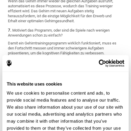
Wenn das Gehirn immer wieder die gleichen Aufgaben ausführt,
automatisiert es diese Prozesse, wodurch das Training weniger
effizient wird. Das Gehirn mit neuen Aufgaben stetig
herauszufordern, ist die einzige Möglichkeit für den Erwerb und
Erhalt einer optimalen Gehirngesundheit.
Motiviert das Programm, oder sind die Spiele nach wenigen
Anwendungen schon zu einfach?
Damit ein Gehirntrainingsprogramm wirklich funktioniert, muss es
den Fortschritt messen und immer schwierigere Aufgaben
präsentieren, um die kognitiven Fähigkeiten zu verbessern.
Passt es sich an die persönlichen Ziele an?
Jeder hat seine persönlichen Ziele und Bedürfnisse, wenn es um
den Erhalt und die Verbesserung der Gehirngesundheit geht.
Deswegen sollte man ein Gehirntrainingsprogramm wählen, das
This website uses cookies
die kognitiven Fähigkeiten misst und dann ein personalisiertes
Trainingsprogramm erstellt, das an die persönlichen
We use cookies to personalise content and ads, to
Eigenschaften und Bedürfnisse angepasst ist.
provide social media features and to analyse our traffic.
Passt das Programm zu deinem Lebensstil?
We also share information about your use of our site with
our social media, advertising and analytics partners who
Manche Gehirntrainingsprogramme produzieren kurzfristige
may combine it with other information that you’ve
Verbesserungen, die jedoch nicht andauern und folglich wenig
provided to them or that they’ve collected from your use
nützlich sind. Es lohnt sich also, ein Programm zu wählen, das von