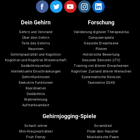
Dein Gehirn
Forschung
Gehirn und Verstand
Validierung digitaler Therapeutika
Über dein Gehirn
Computerspiele
Teile des Gehirns
Gesunde Erwachsene
Neuronen
Piloten
Gehirnplastizität und Kognition
Holistische Bewertung
Kognition und Kognitive Wissenschaft
Gesunde Senioren (iTV)
Gedächtnisverlust
Training von älteren Erwachsenen
Intellektuelle Einschränkungen
Kognitiver Zustand älterer Menschen
Gehirnfunktionen
Systematische Revision
Exekutive Funktionen
Taxonomie SG4D
Koordination
Gedächtnis
Wahrnehmung
Aufmerksamkeit
Gehirnjogging-Spiele
Schach online
Scrambled
Mini-Kreuzworträtsel
Finde dein Haustier
Fruit Frenzy
Musikalische Paare