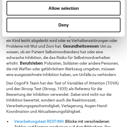
Die inhibitorische Kontrolle wird für viele tägliche
Allow selection
Verhaltensweisen benötigt. Unsere Fähigkeit, uns der Umgebung
anzupassen und Ablenkungen oder unvermutete Veränderungen
zu bewältigen, hängt direkt von der Inhibition ab. Deshalb kann
Deny
Bewertung der inhibitorischen Kontrolle
die
in verschiedenen
Bildungsbereich
Bereichen sehr hilfreich sein.
: Um zu wissen, ob
ein Kind leicht abgelenkt wird oder es Verhaltensstörungen oder
Gesundheitswesen
Probleme mit Wut und Zorn hat.
: Um zu
wissen, ob ein Patient Selbstmordtendenz hat oder eine
schwache Inhibition, die das Risiko für Selbstmordverhalten
Berufsleben
erhöht.
: Polizisten, Soldaten oder andere Personen,
die mit Waffen oder gefährlichem Werkzeug umgehen, müssen
eine ausgezeichnete Inhibition haben, um Unfälle zu verhindern.
Das CogniFit Team hat den Test of Variables of Attention (TOVA)
und den Stroop Test (Stroop, 1935) als Referenz für die
Bewertung der Inhibition verwendet. Dabei wird nicht nur die
Inhibition bewertet, sondern auch die Reaktionszeit,
Verarbeitungsgeschwindigkeit, Verlagerung, Augen-Hand-
Koordination und Aktualisierungsfähigkeit.
Verarbeitungstest REST-INH
: Blöcke mit verschiedenen