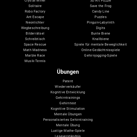
Crystal Miner
3D Art Puzzle
Solitaire
Save the Frog
Robo Factory
Candy Line
Ant Escape
Puzzles
Neonlichter
Pinguin-Labyrinth
Wegbeschreibung
Digits
Bilderrätsel
Bunte Biene
Schreibtisch
Knallbiene
Space Rescue
Spiele für mentale Beweglichkeit
Math Madness
Online-Gedächtnisspiele
Marble Race
Gehirnjogging-Spiele
Musik-Tennis
Übungen
Patent
Wiederverkäufer
Kognitive Entwicklung
Gehirntrainings
Gehirntest
Kognitive Stimulation
Mentale Übungen
Personalisiertes Gehirntraining
Mentale Übung
Lustige Mathe-Spiele
Leseverständnis