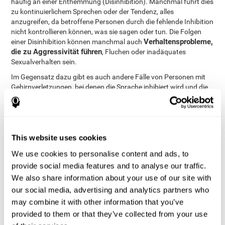
häufig an einer Enthemmung (Disinhibition). Manchmal führt dies
zu kontinuierlichem Sprechen oder der Tendenz, alles
anzugreifen, da betroffene Personen durch die fehlende Inhibition
nicht kontrollieren können, was sie sagen oder tun. Die Folgen
Verhaltensprobleme,
einer Disinhibition können manchmal auch
die zu Aggressivität führen
, Fluchen oder inadäquates
Sexualverhalten sein.
Im Gegensatz dazu gibt es auch andere Fälle von Personen mit
Gehirnverletzungen, bei denen die Sprache inhibiert wird und die
Betroffenen nicht auf normale Art und Weise sprechen.
Betroffene sprechen aufgrund der sprachlichen Blockade nur
sehr selten. Wenn sie jedoch sprechen, tun sie dies flüssig und
verständlich.
This website uses cookies
Zusätzlich zu den bereits erwähnten Problemen kann eine
mangelhafte Inhibition auch zu Störungen wie der
We use cookies to personalise content and ads, to
Aufmerksamkeits-Defizit- Hyperaktivitäts-Störung
(ADHS)
provide social media features and to analyse our traffic.
Zwangsstörungen
oder
(OCD) führen. Die Folge von ADHS kann
We also share information about your use of our site with
eine verhaltensbezogene oder eine kognitive Disinhibition sein.
our social media, advertising and analytics partners who
Eine Verhaltensenthemmung bewirkt im Allgemeinen, dass ein
may combine it with other information that you’ve
Kind sehr impulsiv ist und Aktivitäten oder Ideen, die es nicht
mag, ablehnt. Es kann auch einfach aufstehen und
provided to them or that they’ve collected from your use
herumspazieren, wenn es ihm langweilig ist. Enthemmung auf