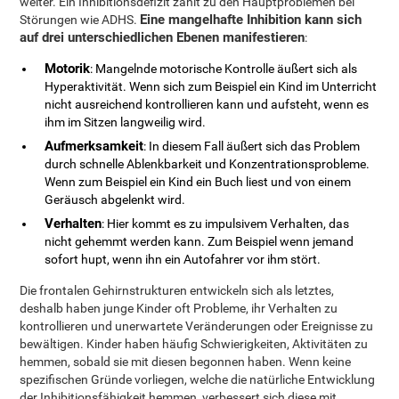
weiter. Ein Inhibitionsdefizit zählt zu den Hauptproblemen bei
Eine mangelhafte Inhibition kann sich
Störungen wie ADHS.
auf drei unterschiedlichen Ebenen manifestieren
:
Motorik
: Mangelnde motorische Kontrolle äußert sich als
Hyperaktivität. Wenn sich zum Beispiel ein Kind im Unterricht
nicht ausreichend kontrollieren kann und aufsteht, wenn es
ihm im Sitzen langweilig wird.
Aufmerksamkeit
: In diesem Fall äußert sich das Problem
durch schnelle Ablenkbarkeit und Konzentrationsprobleme.
Wenn zum Beispiel ein Kind ein Buch liest und von einem
Geräusch abgelenkt wird.
Verhalten
: Hier kommt es zu impulsivem Verhalten, das
nicht gehemmt werden kann. Zum Beispiel wenn jemand
sofort hupt, wenn ihn ein Autofahrer vor ihm stört.
Die frontalen Gehirnstrukturen entwickeln sich als letztes,
deshalb haben junge Kinder oft Probleme, ihr Verhalten zu
kontrollieren und unerwartete Veränderungen oder Ereignisse zu
bewältigen. Kinder haben häufig Schwierigkeiten, Aktivitäten zu
hemmen, sobald sie mit diesen begonnen haben. Wenn keine
spezifischen Gründe vorliegen, welche die natürliche Entwicklung
der Inhibitionsfähigkeit hemmen, verbessert sich diese mit