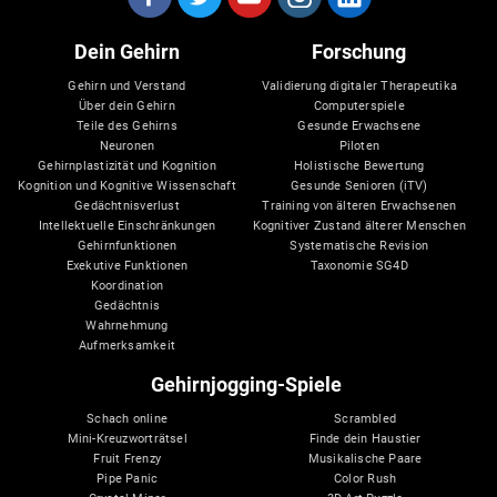
Dein Gehirn
Forschung
Gehirn und Verstand
Validierung digitaler Therapeutika
Über dein Gehirn
Computerspiele
Teile des Gehirns
Gesunde Erwachsene
Neuronen
Piloten
Gehirnplastizität und Kognition
Holistische Bewertung
Kognition und Kognitive Wissenschaft
Gesunde Senioren (iTV)
Gedächtnisverlust
Training von älteren Erwachsenen
Intellektuelle Einschränkungen
Kognitiver Zustand älterer Menschen
Gehirnfunktionen
Systematische Revision
Exekutive Funktionen
Taxonomie SG4D
Koordination
Gedächtnis
Wahrnehmung
Aufmerksamkeit
Gehirnjogging-Spiele
Schach online
Scrambled
Mini-Kreuzworträtsel
Finde dein Haustier
Fruit Frenzy
Musikalische Paare
Pipe Panic
Color Rush