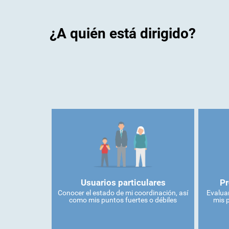
¿A quién está dirigido?
Usuarios particulares
Pr
Conocer el estado de mi coordinación, así
Evaluar
como mis puntos fuertes o débiles
mis 