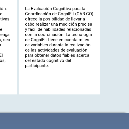
ión,
La Evaluación Cognitiva para la
se
Coordinación de CogniFit (CAB-CO)
tivas
ofrece la posibilidad de llevar a
cabo realizar una medición precisa
ue
y fácil de habilidades relacionadas
tenga
con la coordinación. La tecnología
, sea
de CogniFit tiene en cuenta miles
s
de variables durante la realización
de las actividades de evaluación
El
para obtener datos fiables acerca
os,
del estado cognitivo del
participante.