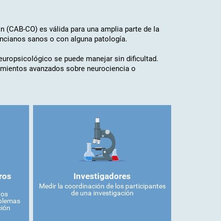
n (CAB-CO) es válida para una amplia parte de la
ancianos sanos o con alguna patología.
neuropsicológico se puede manejar sin dificultad.
cimientos avanzados sobre neurociencia o
ros
Investigadores
Medir la coordinación de los participantes
de una investigación
dos
oblemas
ción