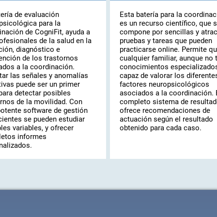
tería de evaluación
Esta batería para la coordinac
psicológica para la
es un recurso científico, que 
inación de CogniFit, ayuda a
compone por sencillas y atrac
ofesionales de la salud en la
pruebas y tareas que pueden
ción, diagnóstico e
practicarse online. Permite q
ención de los trastornos
cualquier familiar, aunque no 
ados a la coordinación.
conocimientos especializados
tar las señales y anomalías
capaz de valorar los diferente
tivas puede ser un primer
factores neuropsicológicos
para detectar posibles
asociados a la coordinación. 
ornos de la movilidad. Con
completo sistema de resultad
potente software de gestión
ofrece recomendaciones de
cientes se pueden estudiar
actuación según el resultado
les variables, y ofrecer
obtenido para cada caso.
etos informes
nalizados.