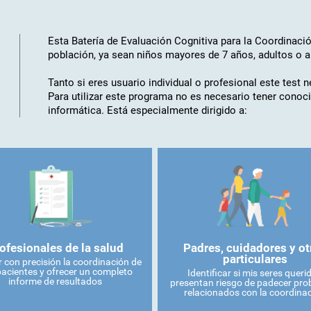
Esta Batería de Evaluación Cognitiva para la Coordinació
población, ya sean niños mayores de 7 años, adultos o 
Tanto si eres usuario individual o profesional este test 
Para utilizar este programa no es necesario tener cono
informática. Está especialmente dirigido a:
ofesionales de la salud
Padres, cuidadores y ot
particulares
 con precisión la coordinación de
pacientes y ofrecer un completo
Identificar si mis seres queri
informe de resultados
presentan riesgo de padecer pr
relacionados con la coordina