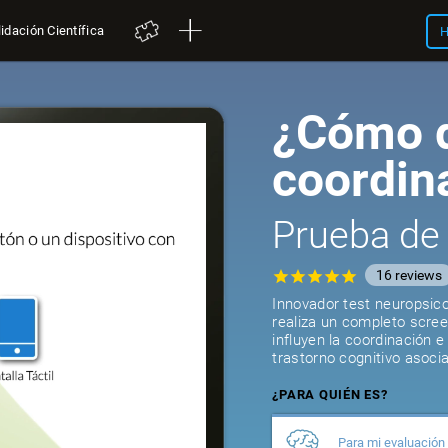
idación Científica
H
¿Cómo d
coordin
Prueba de
16
reviews
Innovador test neuropsico
realiza un completo scree
influyen la coordinación e
trastorno cognitivo asoci
¿PARA QUIÉN ES?
Para mi evaluación