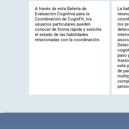
A través de esta Batería de
La ba
Evaluación Cognitiva para la
neuro
Coordinación de CogniFit, los
coord
usuarios particulares pueden
los pr
conocer de forma rápida y sencilla
detec
el estado de las habilidades
interv
relacionadas con la coordinación.
asoci
Detec
cogni
paso 
trast
este 
de pa
múltip
compl
perso