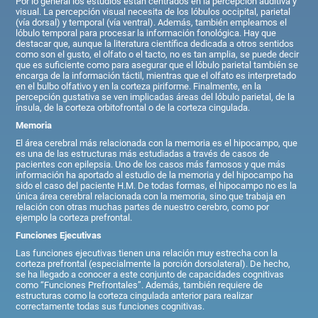
Por lo general los estudios están centrados en la percepción auditiva y
visual. La percepción visual necesita de los lóbulos occipital, parietal
(vía dorsal) y temporal (vía ventral). Además, también empleamos el
lóbulo temporal para procesar la información fonológica. Hay que
destacar que, aunque la literatura científica dedicada a otros sentidos
como son el gusto, el olfato o el tacto, no es tan amplia, se puede decir
que es suficiente como para asegurar que el lóbulo parietal también se
encarga de la información táctil, mientras que el olfato es interpretado
en el bulbo olfativo y en la corteza piriforme. Finalmente, en la
percepción gustativa se ven implicadas áreas del lóbulo parietal, de la
ínsula, de la corteza orbitofrontal o de la corteza cingulada.
Memoria
El área cerebral más relacionada con la memoria es el hipocampo, que
es una de las estructuras más estudiadas a través de casos de
pacientes con epilepsia. Uno de los casos más famosos y que más
información ha aportado al estudio de la memoria y del hipocampo ha
sido el caso del paciente H.M. De todas formas, el hipocampo no es la
única área cerebral relacionada con la memoria, sino que trabaja en
relación con otras muchas partes de nuestro cerebro, como por
ejemplo la corteza prefrontal.
Funciones Ejecutivas
Las funciones ejecutivas tienen una relación muy estrecha con la
corteza prefrontal (especialmente la porción dorsolateral). De hecho,
se ha llegado a conocer a este conjunto de capacidades cognitivas
como “Funciones Prefrontales”. Además, también requiere de
estructuras como la corteza cingulada anterior para realizar
correctamente todas sus funciones cognitivas.