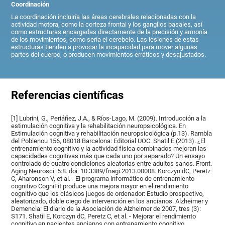
Coordinación
La coordinación incluiría las áreas cerebrales relacionadas con la
actividad motora, como la corteza frontal y los ganglios basales, así
como estructuras encargadas directamente de la precisión y armonía
de los movimientos, como sería el cerebelo. Las lesiones de estas
estructuras tienden a provocar la incapacidad para mover algunas
partes del cuerpo, o producen movimientos erráticos y desajustados.
Referencias científicas
[1] Lubrini, G., Periáñez, J.A., & Ríos-Lago, M. (2009). Introducción a la
estimulación cognitiva y la rehabilitación neuropsicológica. En
Estimulación cognitiva y rehabilitación neuropsicológica (p.13). Rambla
del Poblenou 156, 08018 Barcelona: Editorial UOC. Shatil E (2013). ¿El
entrenamiento cognitivo y la actividad física combinados mejoran las
capacidades cognitivas más que cada uno por separado? Un ensayo
controlado de cuatro condiciones aleatorias entre adultos sanos. Front.
Aging Neurosci. 5:8. doi: 10.3389/fnagi.2013.00008. Korczyn dC, Peretz
C, Aharonson V, et al. - El programa informático de entrenamiento
cognitivo CogniFit produce una mejora mayor en el rendimiento
cognitivo que los clásicos juegos de ordenador: Estudio prospectivo,
aleatorizado, doble ciego de intervención en los ancianos. Alzheimer y
Demencia: El diario de la Asociación de Alzheimer de 2007, tres (3):
S171. Shatil E, Korczyn dC, Peretz C, et al. - Mejorar el rendimiento
cognitivo en pacientes ancianos con entrenamiento cognitivo