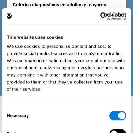
Criterios diagnósticos en adultos y mayores
Consta de una serie de ítems de fácil respuesta que pueden ser
cumplimentados por el profesional responsable de la
evaluación, o por la propia persona que realiza el test de
This website uses cookies
evaluación cognitiva para el envejecimiento. El cuestionario
recoge datos sobre su bienestar físico, sobre su bienestar
We use cookies to personalise content and ads, to
emocional, sobre signos relacionados con la pérdida de
habilidades cognitivas o relaciones sociales (frustraciones o
provide social media features and to analyse our traffic.
malos entendimientos sociales por falta de memoria, olvidos de
cosas cotidianas, etc). Las preguntas pertenecientes a cada
We also share information about your use of our site with
dominio están adaptadas para las rutinas y actividades de las
our social media, advertising and analytics partners who
personas adultas o ancianas.
may combine it with other information that you’ve
provided to them or that they’ve collected from your use
of their services.
Aspectos neuropsicológicos evaluados:
Consent
Batería de Tareas
Necessary
Selection
Como cualquier otra parte del cuerpo, el cerebro también se ve
afectado por el paso del tiempo, lo que en ocasiones conlleva