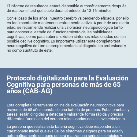
El informe de resultados estará disponible automáticamente después
de realizar el test que suele durar alrededor de 13-16 minutos.
Con el paso de los años, nuestro cerebro va perdiendo eficacia, por ello
es tan importante mantener nuestra mente activa. A partir de una cierta
edad, se recomienda realizar una valoración neuropsicológica tanto
para conocer el estado del funcionamiento de las habilidades
cognitivas, como para saber si existen síntomas relacionados con un
posible declive cognitivo. Es importante utilizar este completo test
neurocognitivo de forma complementaria al diagnóstico profesional y
no como sustituto de éste.
Protocolo digitalizado para la Evaluación
Cognitiva para personas de más de 65
años (CAB-AG)
Esta completa herramienta online de evaluación neurocognitiva para
mayores de 65 años consta de una batería de pruebas. Estas pruebas y
tareas, están dirigidas a detectar y valorar de forma rápida y precisa
diferentes funciones del cerebro relacionadas con el envejecimiento.
La persona que realiza esta batería cognitiva debe responder a un
cuestionario inicial que evalúa los síntomas y signos para su edad y
automáticamente después deberá realizar una serie de ejercicios y