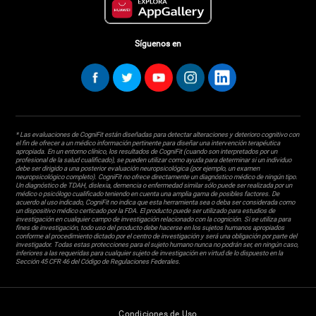
Síguenos en
* Las evaluaciones de CogniFit están diseñadas para detectar alteraciones y deterioro cognitivo con
el fin de ofrecer a un médico información pertinente para diseñar una intervención terapéutica
apropiada. En un entorno clínico, los resultados de CogniFit (cuando son interpretados por un
profesional de la salud cualificado), se pueden utilizar como ayuda para determinar si un individuo
debe ser dirigido a una posterior evaluación neuropsicológica (por ejemplo, un examen
neuropsicológico completo). CogniFit no ofrece directamente un diagnóstico médico de ningún tipo.
Un diagnóstico de TDAH, dislexia, demencia o enfermedad similar sólo puede ser realizada por un
médico o psicólogo cualificado teniendo en cuenta una amplia gama de posibles factores. De
acuerdo al uso indicado, CogniFit no indica que esta herramienta sea o deba ser considerada como
un dispositivo médico certicado por la FDA. El producto puede ser utilizado para estudios de
investigación en cualquier campo de investigación relacionado con la cognición. Si se utiliza para
fines de investigación, todo uso del producto debe hacerse en los sujetos humanos apropiados
conforme al procedimiento dictado por el centro de investigación y será una obligación por parte del
investigador. Todas estas protecciones para el sujeto humano nunca no podrán ser, en ningún caso,
inferiores a las requeridas para cualquier sujeto de investigación en virtud de lo dispuesto en la
Sección 45 CFR 46 del Código de Regulaciones Federales.
Condiciones de Uso