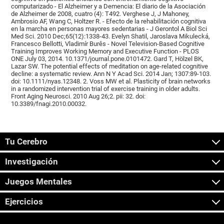
computarizado - El Alzheimer y a Demencia: El diario de la Asociación
de Alzheimer de 2008, cuatro (4): T492. Verghese J, J Mahoney,
Ambrosio AF, Wang C, Holtzer R. - Efecto de la rehabilitación cognitiva
en la marcha en personas mayores sedentarias - J Gerontol A Biol Sci
Med Sci. 2010 Dec;65(12):1338-43. Evelyn Shatil, Jaroslava Mikulecká,
Francesco Bellotti, Vladimír Burěs - Novel Television-Based Cognitive
Training Improves Working Memory and Executive Function - PLOS
ONE July 03, 2014. 10.1371/journal.pone.0101472. Gard T, Hölzel BK,
Lazar SW. The potential effects of meditation on age-related cognitive
decline: a systematic review. Ann N Y Acad Sci. 2014 Jan; 1307:89-103.
doi: 10.1111/nyas.12348. 2. Voss MW et al. Plasticity of brain networks
in a randomized intervention trial of exercise training in older adults.
Front Aging Neurosci. 2010 Aug 26;2. pii: 32. doi:
10.3389/fnagi.2010.00032.
Tu Cerebro
Investigación
Juegos Mentales
Ejercicios