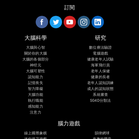
訂閱
大腦科學
研究
大腦與心智
數位療法驗證
關於你的大腦
電腦遊戲
大腦的各個部分
健康老年人試驗
神经元
海軍飛行員
大腦可塑性
老年人保健
認知能力
健康的長者
記憶喪失
老年人認知訓練
智力障礙
成人的認知狀態
大腦功能
系統審查
執行職能
SG4D分類法
感知能力
注意力
腦力遊戲
線上國際象棋
韻律網球