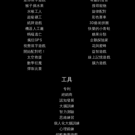
迷你填字遊戲
有趣的聲音
猴子摘水果
搜尋寵物
水喉工人
旋律配對
超級礦工
彩色賽車
紙牌遊戲
3D藝術拼圖
機器人工廠
快樂的小青蛙
螞蟻逃亡
糖果分類
瘋狂GPS
企鵝探險家
視覺填字遊戲
花與蜜蜂
開始配對吧！
益智遊戲
太空救援
線上記憶遊戲
數學狂魔
腦力遊戲
彈珠比賽
工具
专利
經銷商
認知發展
大腦訓練
智力測驗
思維練習
個人化大腦訓練
心理鍛鍊
炫酷數學遊戲