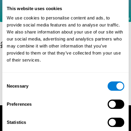
This website uses cookies
We use cookies to personalise content and ads, to
provide social media features and to analyse our traffic.
We also share information about your use of our site with
our social media, advertising and analytics partners who
參考文獻
may combine it with other information that you’ve
provided to them or that they’ve collected from your use
Greenberg, L. M., Kindschi, C. L., & Corman, C. L. (1996). TOVA
of their services.
test of variables of attention: clinical guide. St. Paul, MN: TOVA
Research Foundation.
Stroop, J. R (1935). Studies of interference in serial verbal
Consent
reactions. Journal of experimental psychology, 18(6), 643.
Necessary
Selection
Whiteside A., A synopsis of the Vienna Test System: A computer
aided psychological diagnosis. JOPED, 2002, 5 (1), 41–50.
Preferences
Statistics