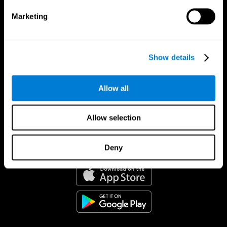
Marketing
Show details
Allow all
Allow selection
Deny
CogniFit App