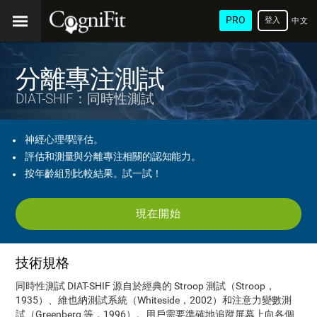
PRO
登入
中文
(繁
體)
分離專注測試
DIAT-SHIF：同時性測試
神經心理學評估。
評估和測量與分離專注相關的認知能力。
按年齡組別比較結果。試一試！
現在開始
技術規格
同時性測試 DIAT-SHIF 源自於經典的 Stroop 測試（Stroop，
1935）、維也納測試系統（Whiteside，2002）和注意力變數測
試（Greenberg 等，1996）。用戶需要準確地追蹤屏幕上向各個