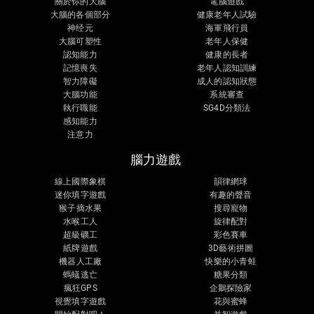
關於你的大腦
電腦遊戲
大腦的各個部分
健康老年人試驗
神经元
海軍飛行員
大腦可塑性
老年人保健
認知能力
健康的長者
記憶喪失
老年人認知訓練
智力障礙
成人的認知狀態
大腦功能
系統審查
執行職能
SG4D分類法
感知能力
注意力
腦力遊戲
線上國際象棋
韻律網球
迷你填字遊戲
有趣的聲音
猴子摘水果
搜尋寵物
水喉工人
旋律配對
超級礦工
彩色賽車
紙牌遊戲
3D藝術拼圖
機器人工廠
快樂的小青蛙
螞蟻逃亡
糖果分類
瘋狂GPS
企鵝探險家
視覺填字遊戲
花與蜜蜂