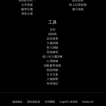
開始配對吧！
益智遊戲
太空救援
線上記憶遊戲
數學狂魔
腦力遊戲
彈珠比賽
工具
专利
經銷商
認知發展
大腦訓練
智力測驗
思維練習
個人化大腦訓練
心理鍛鍊
炫酷數學遊戲
閱讀理解
天才兒童
大腦挑戰
智商測試
服務條款
隱私權政策
管理團隊
CogniFit 新闻室
Media Kit