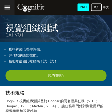
PRO
登入
中文
(繁
體)
視覺組織測試
CAT-VOT
獲得神經心理學評估。
評估您的認知技能。
按照年齡組比較結果！試一試！
現在開始
技術規格
CogniFit 視覺組織測試基於 Hooper 的同名經典任務（VOT；
Hooper，1983；Merten，2004）。該任務專門針對測量用戶的
視覺組織和視覺感知。