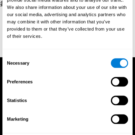
參考文獻
We also share information about your use of our site with
our social media, advertising and analytics partners who
Hooper, H. E. (1983). Hooper Visual Organization Test Manual.
may combine it with other information that you’ve
Los Angeles, CA: Western Psychological Services.
provided to them or that they’ve collected from your use
Merten, T. (2004). A Short Version of the Hooper Visual
of their services.
Organization Test: Reliability and Validity. Applied
neuropsychology, 11(2), 99-102.
https://doi.org/10.1207/s15324826an1102_5
Consent
Necessary
Selection
Preferences
Statistics
Marketing