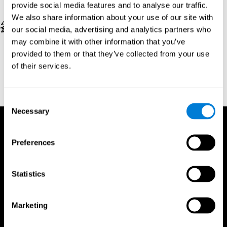
provide social media features and to analyse our traffic.
We also share information about your use of our site with
參考文獻
our social media, advertising and analytics partners who
may combine it with other information that you’ve
Kaplan, E., Goodglass, H., Weintraub, S. (1983). Boston Naming
provided to them or that they’ve collected from your use
Test. Philadelphia: Lea & Febiger.
of their services.
Wechsler, D. (1997). WAIS-III: Wechsler Adult Intelligence Scale -
Third edition administration and scoring manual. San Antonio,
TX: Psychological Corporation.
Consent
Necessary
Selection
Preferences
Statistics
Marketing