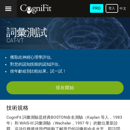
PRO
登入
中文
(繁
體)
詞彙測試
CAT-VT
獲取此神經心理學評估。
對您的認知技能的認知評估。
按年齡組別比較結果。試一試！
現在開始
技術規格
CogniFit 詞彙測驗是經典BOSTON命名測驗（Kaplan 等人，1983
年）和 WAIS-III 詞彙測驗（Wechsler，1997 年）的數位重新詮
釋。這項任務將使我們能夠了解用戶的詞彙和命名水平，即訪問