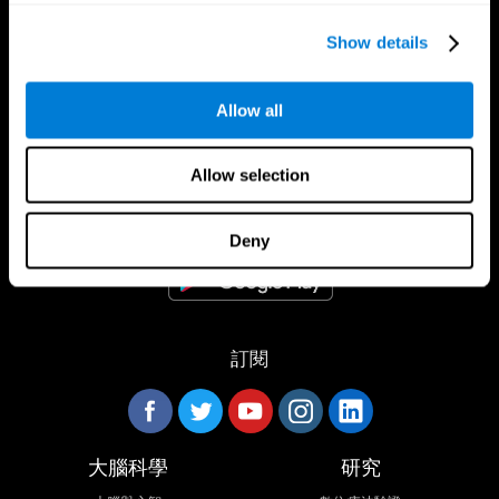
Show details
Allow all
CogniFit App
Allow selection
Deny
訂閱
大腦科學
研究