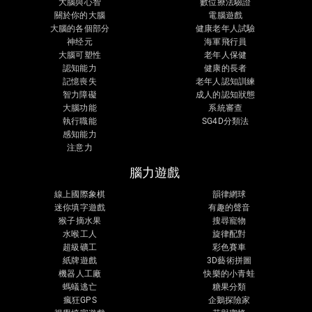
大腦與心智
數位療法驗證
關於你的大腦
電腦遊戲
大腦的各個部分
健康老年人試驗
神经元
海軍飛行員
大腦可塑性
老年人保健
認知能力
健康的長者
記憶喪失
老年人認知訓練
智力障礙
成人的認知狀態
大腦功能
系統審查
執行職能
SG4D分類法
感知能力
注意力
腦力遊戲
線上國際象棋
韻律網球
迷你填字遊戲
有趣的聲音
猴子摘水果
搜尋寵物
水喉工人
旋律配對
超級礦工
彩色賽車
紙牌遊戲
3D藝術拼圖
機器人工廠
快樂的小青蛙
螞蟻逃亡
糖果分類
瘋狂GPS
企鵝探險家