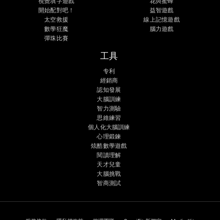
視覺填字遊戲
花與蜜蜂
開始配對吧！
益智遊戲
太空救援
線上記憶遊戲
數學狂魔
腦力遊戲
彈珠比賽
工具
专利
經銷商
認知發展
大腦訓練
智力測驗
思維練習
個人化大腦訓練
心理鍛鍊
炫酷數學遊戲
閱讀理解
天才兒童
大腦挑戰
智商測試