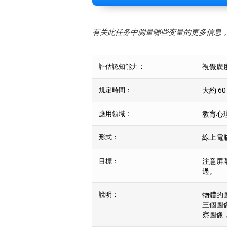
有关此任务中测量哪些变量的更多信息
評估認知能力：
視覺廣
規定時間：
大約 60
應用領域：
教育心
形式：
線上電
目標：
注意屏
過。
說明：
物體的
三個圖
察圖像