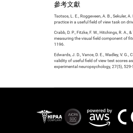
參考文獻
Tsotsos, L. E., Roggeveen, A. B., Sekuler, A. 
practice in a useful field of view task on d
Crabb, D. P., Fitzke, F. W., Hitchings, R. A.
measuring the visual field component of fitn
1196.
Edwards, J. D., Vance, D. E., Wadley, V. G., Ci
validity of useful field of view test scores
experimental neuropsychology, 27(5), 529-