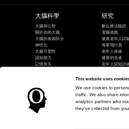
大腦科學
研究
大腦與心智
數位療法驗證
關於你的大腦
電腦遊戲
大腦的各個部分
健康老年人試
神经元
海軍飛行員
大腦可塑性
老年人保健
認知能力
健康的長者
記憶喪失
老年人認知訓
智力障礙
成人的認知狀
大腦功能
系統審查
This website uses cookie
執行職能
SG4D分類法
We use cookies to personal
感知能力
traffic. We also share info
注意力
analytics partners who may
they’ve collected from your
服務條款
隱私權政策
管理團隊
CogniFit 新闻室
Medi