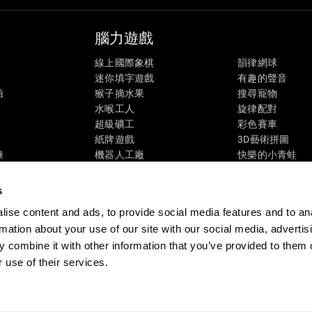
腦力遊戲
線上國際象棋
韻律網球
迷你填字遊戲
有趣的聲音
驗
猴子摘水果
搜尋寵物
水喉工人
旋律配對
超級礦工
彩色賽車
紙牌遊戲
3D藝術拼圖
練
機器人工廠
快樂的小青蛙
態
螞蟻逃亡
糖果分類
瘋狂GPS
企鵝探險家
s
視覺填字遊戲
花與蜜蜂
ise content and ads, to provide social media features and to an
開始配對吧！
益智遊戲
rmation about your use of our site with our social media, advertis
太空救援
線上記憶遊戲
 combine it with other information that you’ve provided to them o
數學狂魔
腦力遊戲
 use of their services.
彈珠比賽
a Kit
成為會員
成為經銷商
聯絡我們
幫助
無障礙聲明
信任中心