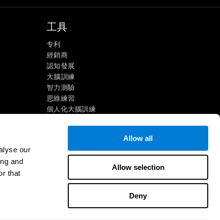
工具
专利
經銷商
認知發展
大腦訓練
智力測驗
思維練習
個人化大腦訓練
心理鍛鍊
炫酷數學遊戲
Allow all
閱讀理解
alyse our
天才兒童
ing and
大腦挑戰
Allow selection
r that
智商測試
Deny