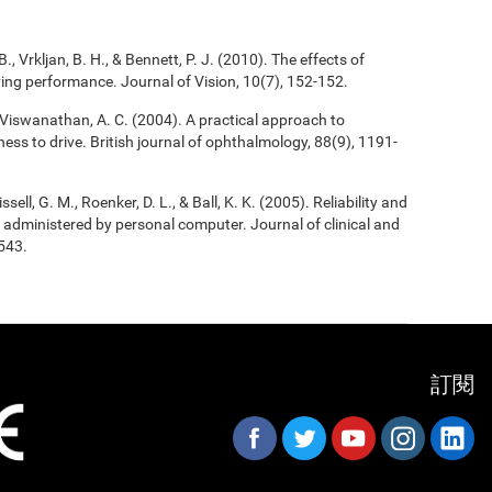
B., Vrkljan, B. H., & Bennett, P. J. (2010). The effects of
riving performance. Journal of Vision, 10(7), 152-152.
, & Viswanathan, A. C. (2004). A practical approach to
ess to drive. British journal of ophthalmology, 88(9), 1191-
ssell, G. M., Roenker, D. L., & Ball, K. K. (2005). Reliability and
 as administered by personal computer. Journal of clinical and
543.
訂閱