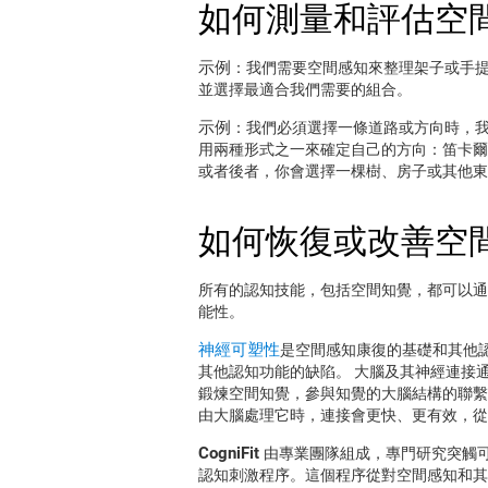
如何測量和評估空
示例
：我們需要空間感知來整理架子或手提
並選擇最適合我們需要的組合。
示例
：我們必須選擇一條道路或方向時，我
用兩種形式之一來確定自己的方向：笛卡爾
或者後者，你會選擇一棵樹、房子或其他東
如何恢復或改善空
所有的認知技能，包括空間知覺，都可以通
能性。
神經可塑性
是空間感知康復的基礎和其他
其他認知功能的缺陷。 大腦及其神經連接
鍛煉空間知覺，參與知覺的大腦結構的聯繫
由大腦處理它時，連接會更快、更有效，從
CogniFit
由專業團隊組成，專門研究突觸
認知刺激程序。這個程序從對空間感知和其