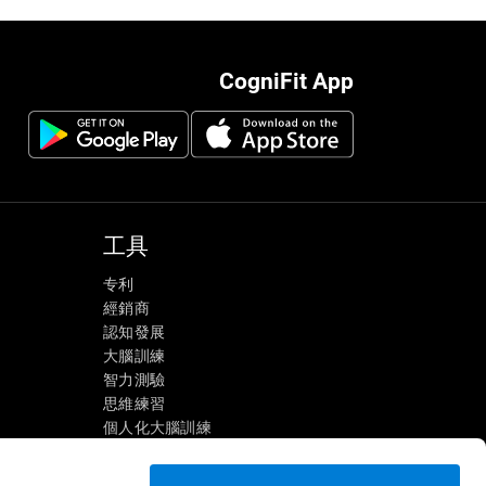
CogniFit App
工具
专利
經銷商
認知發展
大腦訓練
智力測驗
思維練習
個人化大腦訓練
心理鍛鍊
炫酷數學遊戲