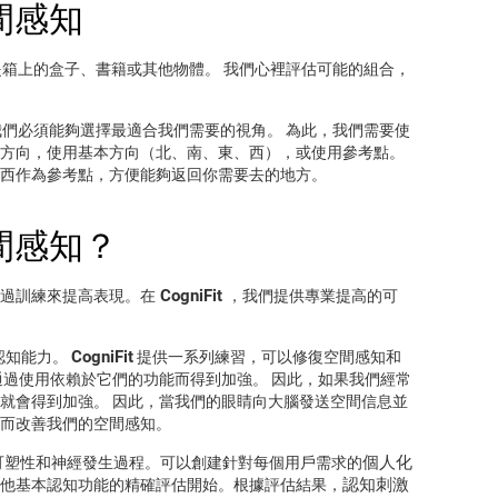
間感知
箱上的盒子、書籍或其他物體。 我們心裡評估可能的組合，
們必須能夠選擇最適合我們需要的視角。 為此，我們需要使
方向，使用基本方向（北、南、東、西），或使用參考點。
西作為參考點，方便能夠返回你需要去的地方。
間感知？
CogniFit
過訓練來提高表現。在
，我們提供專業提高的可
CogniFit
認知能力。
提供一系列練習，可以修復空間感知和
通過使用依賴於它們的功能而得到加強。 因此，如果我們經常
就會得到加強。 因此，當我們的眼睛向大腦發送空間信息並
而改善我們的空間感知。
個人化
可塑性和神經發生過程。可以創建針對每個用戶需求的
認知刺激
他基本認知功能的精確評估開始。根據評估結果，