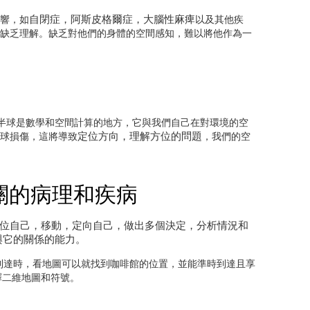
自閉症，阿斯皮格爾症，大腦性麻痺
響，如
以及其他疾
缺乏理解。缺乏對他們的身體的空間感知，難以將他作為一
半球是數學和空間計算的地方，它與我們自己在對環境的空
定位方向，理解方位的問題
球損傷，這將導致
，我們的空
關的病理和疾病
位自己，移動，定向自己，做出多個決定，分析情況和
與它的關係的能力。
到達時，看地圖可以就找到咖啡館的位置，並能準時到達且享
釋二維地圖和符號。