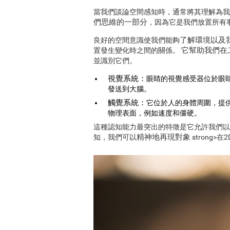
當我們談論空間感知時，通常將其理解為我
們思維的一部分
，因為它是我們放置所有
了解環境以及
良好的空間意識使我們能夠
它幫助我們在
置發生變化時之間的關係。
並識別它們。
視覺系統：
眼睛的視覺感受器位於眼
發送到大腦。
觸覺系統：
它位於人的身體周圍，提
物理表面，例如速度和僵硬。
這種認知能力最突出的特徵是它允許我們以
精神地再現對象
知，我們可以
strong>