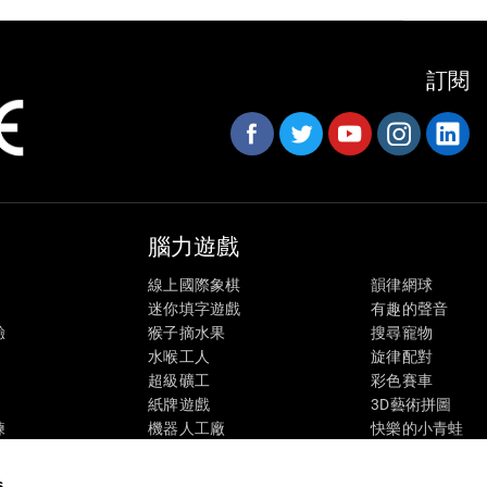
訂閱
腦力遊戲
線上國際象棋
韻律網球
迷你填字遊戲
有趣的聲音
驗
猴子摘水果
搜尋寵物
水喉工人
旋律配對
超級礦工
彩色賽車
紙牌遊戲
3D藝術拼圖
練
機器人工廠
快樂的小青蛙
態
螞蟻逃亡
糖果分類
瘋狂GPS
企鵝探險家
s