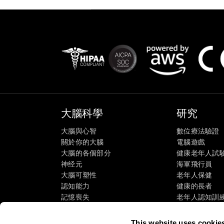
大腦科學
研究
大腦與心智
數位療法驗證
關於你的大腦
電腦遊戲
大腦的各個部分
健康老年人試
神经元
海軍飛行員
大腦可塑性
老年人保健
認知能力
健康的長者
記憶喪失
老年人認知訓
智力障礙
成人的認知狀
大腦功能
系統審查
This website uses cookie