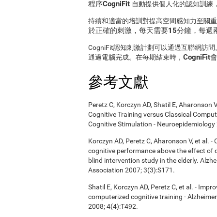
程序CogniFit
自動提供個人化的認知訓練
持續和適當的培訓對提高空間感知力至關
於正確的刺激，每天需要15分鐘，每週
CogniFit認知刺激計劃可以通過互聯
CogniF
通過電腦完成。在每期結束時，
參考文獻
Peretz C, Korczyn AD, Shatil E, Aharonson V
Cognitive Training versus Classical Compu
Cognitive Stimulation - Neuroepidemiology 
Korczyn AD, Peretz C, Aharonson V, et al. 
cognitive performance above the effect of
blind intervention study in the elderly. Alz
Association 2007; 3(3):S171.
Shatil E, Korczyn AD, Peretz C, et al. - Imp
computerized cognitive training - Alzheimer
2008; 4(4):T492.