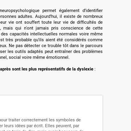
 neuropsychologique permet également d’identifier
ersonnes adultes. Aujourd’hui, il existe de nombreux
eur vie ont souffert toute leur vie de difficultés de
ure, mais qui n'ont jamais pris conscience de cette
nt des capacités intellectuelles normales voire même
 est très probable qu’ils aient été considérés comme
eux. Ne pas détecter ce trouble tôt dans le parcours
iser les outils adaptés peut entraîner des problèmes
nel, social voire même émotionnel.
rès sont les plus représentatifs de la dyslexie
:
 pour traiter correctement les symboles de
r leurs idées par écrit. Elles peuvent, par