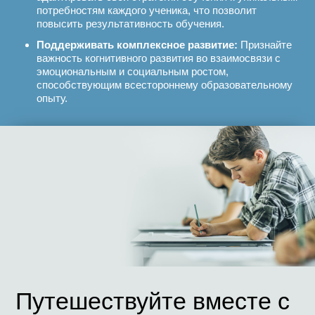
потребностям каждого ученика, что позволит
повысить результативность обучения.
Поддерживать комплексное развитие:
Признайте
важность когнитивного развития во взаимосвязи с
эмоциональным и социальным ростом,
способствующим всестороннему образовательному
опыту.
Путешествуйте вместе с