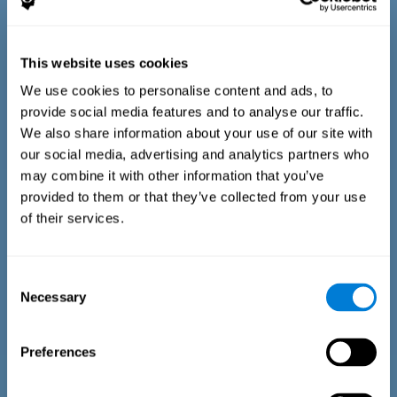
This website uses cookies
We use cookies to personalise content and ads, to
provide social media features and to analyse our traffic.
We also share information about your use of our site with
Тест на оценку времени
our social media, advertising and analytics partners who
may combine it with other information that you’ve
Оценочный тест EST-II основан на Тесте на восприятие
provided to them or that they’ve collected from your use
временных последовательностей - Duration Pattern Test
(DPT) (Frota & Pereira, 2003). Тестируемого просят прервать
of their services.
звучащий слуховой стимул, чтобы воспроизвести точную
длительность ранее представленной модели. В первой
части задания стимул сопровождается анимацией. Во
время второй части задания стимул остаётся неподвижным.
Consent
Necessary
Selection
Preferences