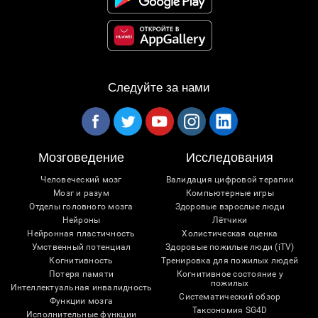
Следуйте за нами
Мозговедение
Исследования
Человеческий мозг
Валидация цифровой терапии
Мозг и разум
Компьютерные игры
Отделы головного мозга
Здоровые взрослые люди
Нейроны
Лётчики
Нейронная пластичность
Холистическая оценка
Умственный потенциал
Здоровые пожилые люди (iTV)
Когнитивность
Тренировка для пожилых людей
Потеря памяти
Когнитивное состояние у
пожилых
Интеллектуальная инвалидность
Систематический обзор
Функции мозга
Таксономия SG4D
Исполнительные функции