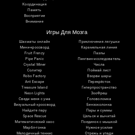
Координация
Память
Восприятие
Внимание
Игры Для Мозга
Шахматы онлайн
Приключения лягушки
Мини-кроссворд
Карамельная линия
Fruit Frenzy
Пазлы
Pipe Panic
Пингвин-исследователь
Crystal Miner
Числа
Солитер
Поймай лист
Robo Factory
Взорви шары
Ant Escape
Перекрёсток
Treasure Island
Гиперпространство
Neon Lights
ЗооФреш
Сведи меня с ума
Головоломка
Визуальный кроссворд
Бензоколонка
Найдите пару
Пары и суммы
Space Rescue
Целься и вычитай
Математический хаос
Поединок с мышкой
Марбл-гонка
Нужное усилие
Мелодичный теннис
Отрежь и упади