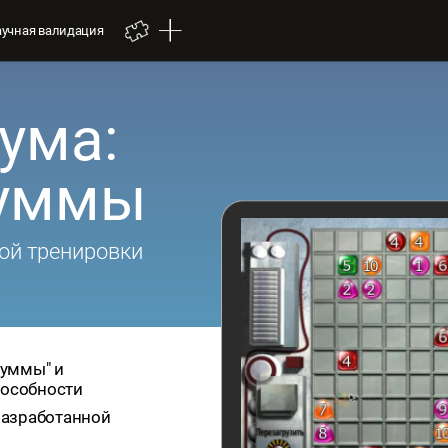
аучная валидация
ума:
суммы
ой тренировки
суммы" и
пособности
 разработанной