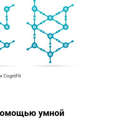
 CogniFit
 помощью умной