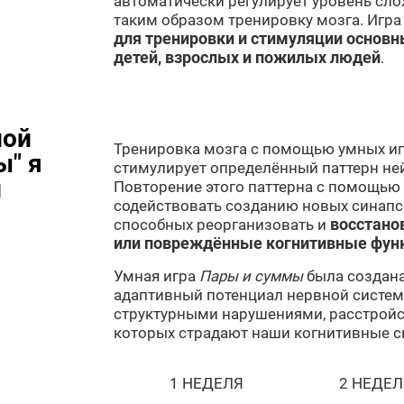
автоматически регулирует уровень сл
таким образом тренировку мозга. Игра
для тренировки и стимуляции основн
детей, взрослых и пожилых людей
.
ной
Тренировка мозга с помощью умных игр
ы" я
стимулирует определённый паттерн не
и
Повторение этого паттерна с помощью
содействовать созданию новых синапсо
способных реорганизовать и
восстано
или повреждённые когнитивные фун
Умная игра
Пары и суммы
была создана
адаптивный потенциал нервной систе
структурными нарушениями, расстройс
которых страдают наши когнитивные с
1 НЕДЕЛЯ
2 НЕДЕЛ