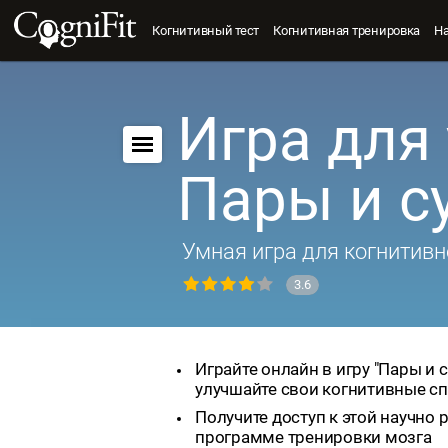
Когнитивный тест
Когнитивная тренировка
Н
Игра для 
Пары и 
Умная игра для когнитивн
3.6
Играйте онлайн в игру "Пары и 
улучшайте свои когнитивные с
Получите доступ к этой научно
программе тренировки мозга