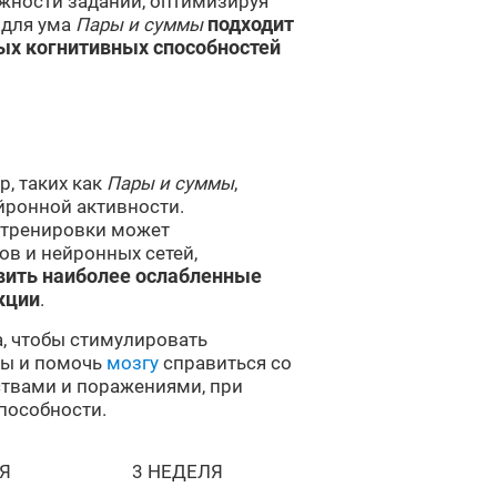
ожности заданий, оптимизируя
 для ума
Пары и суммы
подходит
ых когнитивных способностей
, таких как
Пары и суммы
,
йронной активности.
 тренировки может
в и нейронных сетей,
вить наиболее ослабленные
кции
.
, чтобы стимулировать
мы и помочь
мозгу
справиться со
твами и поражениями, при
пособности.
Я
3 НЕДЕЛЯ