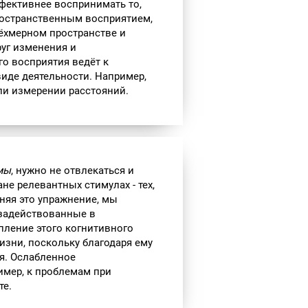
фективнее воспринимать то,
ространственным восприятием,
рёхмерном пространстве и
руг изменения и
го восприятия ведёт к
иде деятельности. Например,
ли измерении расстояний.
мы
, нужно не отвлекаться и
е релевантных стимулах - тех,
няя это упражнение, мы
 задействованные в
пление этого когнитивного
зни, поскольку благодаря ему
я. Ослабленное
имер, к проблемам при
те.