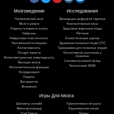
Мозговедение
Исследования
Человеческий мозг
Валидация цифровой терапии
Мозг и разум
Компьютерные игры
Отделы головного мозга
Здоровые взрослые люди
Нейроны
Лётчики
Нейронная пластичность
Холистическая оценка
Умственный потенциал
Здоровые пожилые люди (iTV)
Когнитивность
Тренировка для пожилых людей
Потеря памяти
Когнитивное состояние у
пожилых
Интеллектуальная инвалидность
Систематический обзор
Функции мозга
Таксономия SG4D
Исполнительные функции
Координация
Память
Восприятие
Внимание
Игры Для Мозга
Шахматы онлайн
Приключения лягушки
Мини-кроссворд
Карамельная линия
Fruit Frenzy
Пазлы