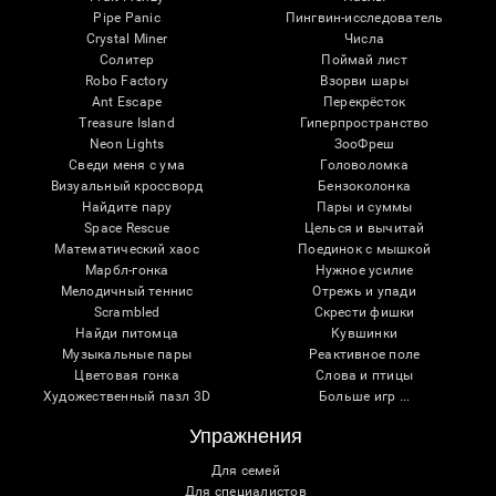
Pipe Panic
Пингвин-исследователь
Crystal Miner
Числа
Солитер
Поймай лист
Robo Factory
Взорви шары
Ant Escape
Перекрёсток
Treasure Island
Гиперпространство
Neon Lights
ЗооФреш
Сведи меня с ума
Головоломка
Визуальный кроссворд
Бензоколонка
Найдите пару
Пары и суммы
Space Rescue
Целься и вычитай
Математический хаос
Поединок с мышкой
Марбл-гонка
Нужное усилие
Мелодичный теннис
Отрежь и упади
Scrambled
Скрести фишки
Найди питомца
Кувшинки
Музыкальные пары
Реактивное поле
Цветовая гонка
Слова и птицы
Художественный пазл 3D
Больше игр ...
Упражнения
Для семей
Для специалистов