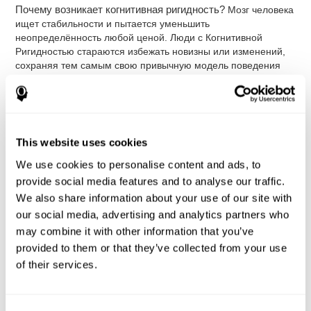
Почему возникает когнитивная ригидность?
Мозг человека
ищет стабильности и пытается уменьшить
неопределённость любой ценой. Люди с Когнитивной
Ригидностью стараются избежать новизны или изменений,
сохраняя тем самым свою привычную модель поведения
или образ мышления, хотя это не помогает им
адаптироваться к окружающей среде. Это нормально, что
каждому из нас нелегко адаптироваться к изменениям, но у
людей с недостаточной умственной гибкостью такая
адаптация проходит гораздо сложнее.
This website uses cookies
Персеверация особым образом связана с когнитивной
We use cookies to personalise content and ads, to
ригидностью
и характеризуется повторением действий,
provide social media features and to analyse our traffic.
которые были эффективными в предыдущих ситуациях, или
которые были запланированы, однако уже больше не
We also share information about your use of our site with
подходят для достижения текущих целей.
our social media, advertising and analytics partners who
may combine it with other information that you’ve
Расстройства или патологии,
provided to them or that they’ve collected from your use
связанные с низкой когнитивной
of their services.
гибкостью или умственной
ригидностью