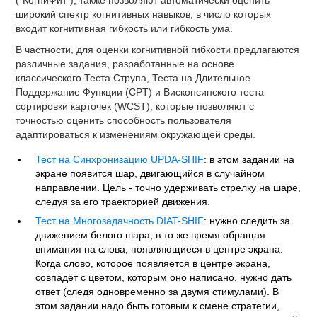
("КогниФит"), также позволяют автоматически оценить
широкий спектр когнитивных навыков, в число которых
входит когнитивная гибкость или гибкость ума.
В частности, для оценки когнитивной гибкости предлагаются
различные задания, разработанные на основе
классического Теста Струпа, Теста на Длительное
Поддержание Функции (СРT) и Висконсинского теста
сортировки карточек (WCST), которые позволяют с
точностью оценить способность пользователя
адаптироваться к изменениям окружающей среды.
Тест на Синхронизацию UPDA-SHIF
: в этом задании на
экране появится шар, двигающийся в случайном
направлении. Цель - точно удерживать стрелку на шаре,
следуя за его траекторией движения.
Тест на Многозадачность DIAT-SHIF
: нужно следить за
движением белого шара, в то же время обращая
внимания на слова, появляющиеся в центре экрана.
Когда слово, которое появляется в центре экрана,
совпадёт с цветом, которым оно написано, нужно дать
ответ (следя одновременно за двумя стимулами). В
этом задании надо быть готовым к смене стратегии,