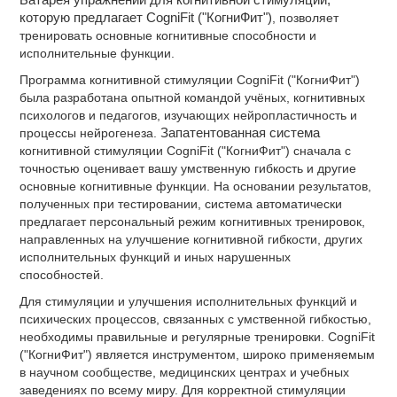
Батарея упражнений для когнитивной стимуляции,
которую предлагает CogniFit ("КогниФит")
, позволяет
тренировать основные когнитивные способности и
исполнительные функции.
Программа когнитивной стимуляции CogniFit ("КогниФит")
была разработана опытной командой учёных, когнитивных
психологов и педагогов, изучающих нейропластичность и
процессы нейрогенеза.
Запатентованная система
когнитивной стимуляции CogniFit ("КогниФит") сначала с
точностью оценивает вашу умственную гибкость и другие
основные когнитивные функции. На основании результатов,
полученных при тестировании, система автоматически
предлагает персональный режим когнитивных тренировок,
направленных на улучшение когнитивной гибкости, других
исполнительных функций и иных нарушенных
способностей.
Для стимуляции и улучшения исполнительных функций и
психических процессов, связанных с умственной гибкостью,
необходимы правильные и регулярные тренировки. CogniFit
("КогниФит") является инструментом, широко применяемым
в научном сообществе, медицинских центрах и учебных
заведениях по всему миру. Для корректной стимуляции