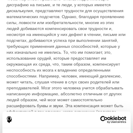
дисграфию на письме, и те люди, у которых имеется
дискалькулия, представляют трудности для осуществления
математических подсчетов. Однако, благодаря проявлению
силы, ловкости или изобретательности, многие из этих
людей добиваются компенсировать свои трудности и,
несмотря на имеющийся у них дефект в чтении, письме или
подсчетах, добиваются успеха при выполнении занятий,
требующих применения данных способностей, которые у
них изначально не имелись. То, что им помогает, это,
использование орудий, которые предоставляет им
окружающая их среда, что, таким образом, компенсирует
неспособность их мозга к владению определенными
способностями. Например, человек, имеющий дизлексию,
может читать, слушая чтение в слух своих родителей или
преподавателей. Мозг этого человека учится обрабатывать
написанную информацию, абсолютно отличным от других
людей образом, чей мозг может самостоятельно
расшифровать буквы и звуки. Эта компенсация может быть
эффективной в тех случаях, когда окружение (родители,
школа, библиотеки, издательства) предоставит достаточное
количество материала для чтения в слух. Поэтому, мозговая
способность подразумевает наличие способности к