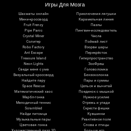
Игры Для Мозга
Шахматы онлайн
Приключения лягушки
Мини-кроссворд
Карамельная линия
Fruit Frenzy
Пазлы
Pipe Panic
Пингвин-исследователь
Crystal Miner
Числа
Солитер
Поймай лист
Robo Factory
Взорви шары
Ant Escape
Перекрёсток
Treasure Island
Гиперпространство
Neon Lights
ЗооФреш
Сведи меня с ума
Головоломка
Визуальный кроссворд
Бензоколонка
Найдите пару
Пары и суммы
Space Rescue
Целься и вычитай
Математический хаос
Поединок с мышкой
Марбл-гонка
Нужное усилие
Мелодичный теннис
Отрежь и упади
Scrambled
Скрести фишки
Найди питомца
Кувшинки
Музыкальные пары
Реактивное поле
Цветовая гонка
Слова и птицы
Художественный пазл 3D
Больше игр ...