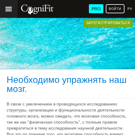
PRO
ВОЙТИ
РУ
ЗАРЕГИСТРИРОВАТЬСЯ
Необходимо упражнять наш
мозг.
В связи с увеличением в проводящихся исследованиях
структуры, организации и функциональности деятельности
головного мозга, можно ожидать, что мозговая способность,
так же как "физическая способность", с полным правом
превратиться в тему исследования научной деятельности.
Все это по причине того, что мозговая способность влияет