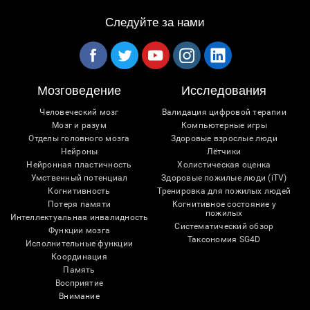
Следуйте за нами
Мозговедение
Исследования
Человеческий мозг
Валидация цифровой терапии
Мозг и разум
Компьютерные игры
Отделы головного мозга
Здоровые взрослые люди
Нейроны
Лётчики
Нейронная пластичность
Холистическая оценка
Умственный потенциал
Здоровые пожилые люди (iTV)
Когнитивность
Тренировка для пожилых людей
Потеря памяти
Когнитивное состояние у
пожилых
Интеллектуальная инвалидность
Систематический обзор
Функции мозга
Таксономия SG4D
Исполнительные функции
Координация
Память
Восприятие
Внимание