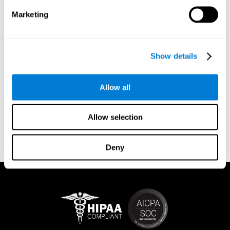
ученика.
Marketing
Самая сложная проба для проверки достоверности понятия
о мозговой деятельности является отсутствие надежды,
связанной с нейродегенеративными заболеваниями как,
например, Альцгеймер. Если каждый человеческий мозг
Show details
может обрести эту способность и продолжит учиться и
развиваться для того, чтобы выжить, в будущем проведутся
исследования в области, используя орудия нейронауки,
Allow all
психологии, медицины, образования и социальных наук.
Эти исследования помогут нейроученым, родителям,
педагогам, психологам, диетологам, врачам и государству в
Allow selection
построении окружения, способствующего постоянному
развитию, адаптации и хорошему функционированию мозга
во всех возрастных категориях и для всех людей.
Deny