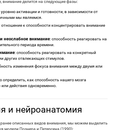
и, внимание делится на следующие фазы:
у уровню активации и готовности, в зависимости от
гичными мы являемся.
т отношение к способности концентрировать внимание
и неослабное внимание
: способность реагировать на
лительного периода времени.
нимание
: способность реагировать на конкретный
вии других отвлекающих стимулов.
обность изменения фокуса внимания между двумя или
о определить, как способность нашего мозга
 или действия одновременно.
я и нейроанатомия
и ранее описанных видов внимания, мы можем выделить
я модели Познера и Петерсена (1990):