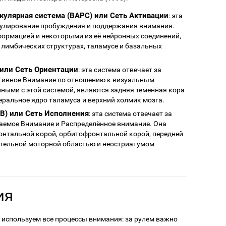
улярная система (ВАРС) или Сеть Активации
: эта
егулирование пробуждения и поддержания внимания.
формацией и некоторыми из её нейронных соединений,
 лимбических структурах, таламусе и базальных
 или Сеть Ориентации
: эта система отвечает за
тивное Внимание по отношению к визуальным
ными с этой системой, являются задняя теменная кора
еральное ядро таламуса и верхний холмик мозга.
В) или Сеть Исполнения
: эта система отвечает за
аемое Внимание и Распределённое внимание. Она
онтальной корой, орбитофронтальной корой, передней
ительной моторной областью и неостриатумом
ия
используем все процессы внимания: за рулем важно