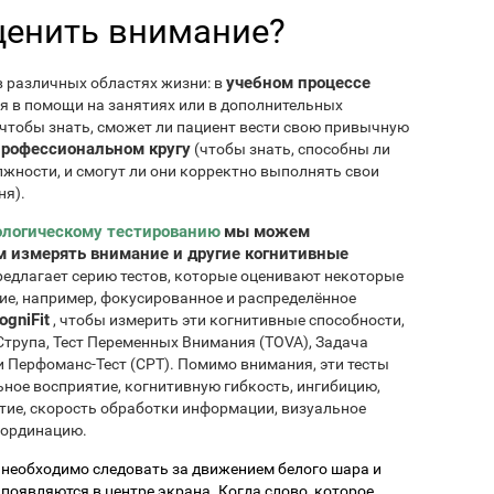
ценить внимание?
учебном процессе
 различных областях жизни: в
ся в помощи на занятиях или в дополнительных
чтобы знать, сможет ли пациент вести свою привычную
профессиональном кругу
(чтобы знать, способны ли
жности, и смогут ли они корректно выполнять свои
ня).
ологическому тестированию
мы можем
 измерять внимание и другие когнитивные
едлагает серию тестов, которые оценивают некоторые
е, например, фокусированное и распределённое
ogniFit
, чтобы измерить эти когнитивные способности,
 Струпа, Тест Переменных Внимания (TOVA), Задача
и Перфоманс-Тест (CPT). Помимо внимания, эти тесты
ное восприятие, когнитивную гибкость, ингибицию,
тие, скорость обработки информации, визуальное
оординацию.
: необходимо следовать за движением белого шара и
появляются в центре экрана. Когда слово, которое