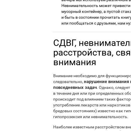
Невнимательность может привести 
мусорный контейнер, а пустой стак
и быть в состоянии прочитать книг
или пообщаться с друзьями, нам н
СДВГ, невнимател
расстройства, св
внимания
Внимание необходимо для функциониров
нарушение внимания 
следовательно,
повседневных задач
. Однако, следуе
в течение дня или при определенных об
происходит под влиянием таких факторо
употребление лекарств или наркотиков 
бредовых состояниях) известно как ги
гипопрозексия или невнимательность.
Наиболее известным расстройством вни