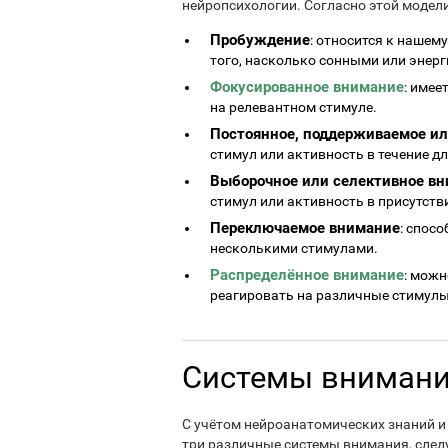
нейропсихологии. Согласно этой модел
Пробуждение
: относится к нашем
того, насколько сонными или энер
Фокусированное внимание
: имее
на релевантном стимуле.
Постоянное, поддерживаемое ил
стимул или активность в течение д
Выборочное или селективное в
стимул или активность в присутст
Переключаемое внимание
: спос
несколькими стимулами.
Распределённое внимание
: можн
реагировать на различные стимулы
Системы внимани
С учётом нейроанатомических знаний 
три различные системы внимания, следу