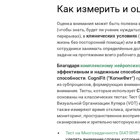
Как измерить и о
Оценка внимания может быть полезна в
(чтобы знать, будет ли ученик нуждать
клинических условиях
перерывах), в
(
жизнь без посторонней помощи) или в
сотрудники занимать определённые дол
задачи на протяжении всего рабочего д
Благодаря
комплексному нейропсих
эффективным и надежным способом
способности
CogniFit ("КогниФит")
.
пр
из субпроцессов, формирующих внимани
C
внимание. Тесты, которые использует
основаны на классических тестах: Тест
Визуальной Организации Хупера (VOT) 
также измеряют время отклика, зритель
мониторинг, пространственное восприя
сканирование и зрительно-моторную к
Тест на Многозадачность DIAT-SHIF
уделять внимание словам, которые 