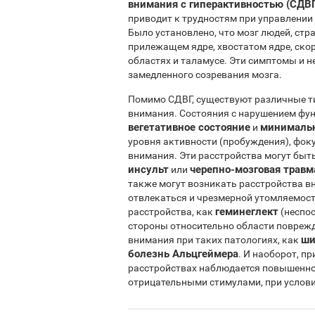
внимания с гиперактивностью (СДВГ
приводит к трудностям при управлении 
Было установлено, что мозг людей, ст
прилежащем ядре, хвостатом ядре, ско
областях и таламусе. Эти симптомы и 
замедленного созревания мозга.
Помимо СДВГ, существуют различные т
внимания. Состояния с нарушением фун
вегетативное состояние
минимальн
и
уровня активности (пробуждения), фок
внимания. Эти расстройства могут быт
инсульт
черепно-мозговая травм
или
также могут возникать расстройства в
отвлекаться и чрезмерной утомляемост
геминеглект
расстройства, как
(неспо
стороны относительно области поврежд
ши
внимания при таких патологиях, как
болезнь Альцгеймера
. И наоборот, п
расстройствах наблюдается повышенно
отрицательными стимулами, при услов