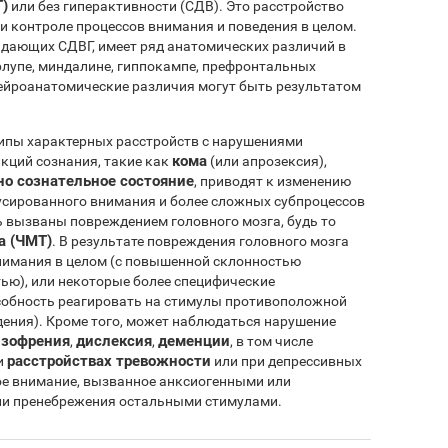
)
или без гиперактивности (СДВ). Это расстройство
и контроле процессов внимания и поведения в целом.
радающих СДВГ, имеет ряд анатомических различий в
рлупе, миндалине, гиппокампе, префронтальных
нейроанатомические различия могут быть результатом
ипы характерных расстройств с нарушениями
кома
кций сознания, такие как
(или апрозексия),
о сознательное состояние
, приводят к изменению
усированного внимания и более сложных субпроцессов
ь вызваны повреждением головного мозга, будь то
а (ЧМТ)
. В результате повреждения головного мозга
нимания в целом (с повышенной склонностью
ью), или некоторые более специфические
собность реагировать на стимулы противоположной
ения). Кроме того, может наблюдаться нарушение
зофрения
дислексия
деменции
,
,
, в том числе
расстройствах тревожности
ри
или при депрессивных
е внимание, вызванное анксиогенными или
ии пренебрежения остальными стимулами.