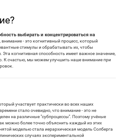
ие?
обность выбирать и концентрироваться на
, внимание - это когнитивный процесс, который
евантные стимулы и обрабатывать их, чтобы
 Эта когнитивная способность имеет важное значение,
о. К счастью, мы можем улучшить наше внимание при
ровок.
оторый участвует практически во всех наших
ремени стало очевидно, что внимание - это не
делен на различные "субпроцессы". Поэтому учёные
ак можно более точно объяснить каждый из этих
нятой моделью стала иерархическая модель Солберга
 клинических случаях экспериментальной