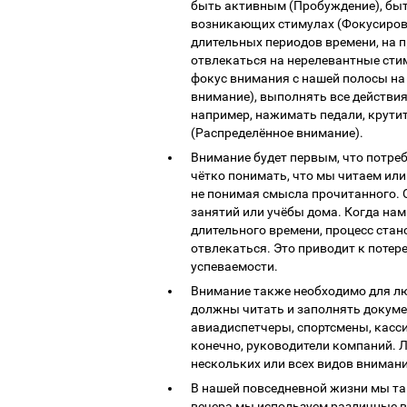
быть активным (Пробуждение), быт
возникающих стимулах (Фокусирова
длительных периодов времени, на 
отвлекаться на нерелевантные сти
фокус внимания с нашей полосы н
внимание), выполнять все действи
например, нажимать педали, крутит
(Распределённое внимание).
Внимание будет первым, что потреб
чётко понимать, что мы читаем или
не понимая смысла прочитанного.
занятий или учёбы дома. Когда на
длительного времени, процесс ста
отвлекаться. Это приводит к потер
успеваемости.
Внимание также необходимо для лю
должны читать и заполнять докуме
авиадиспетчеры, спортсмены, касси
конечно, руководители компаний. 
нескольких или всех видов внимани
В нашей повседневной жизни мы та
вечера мы используем различные 