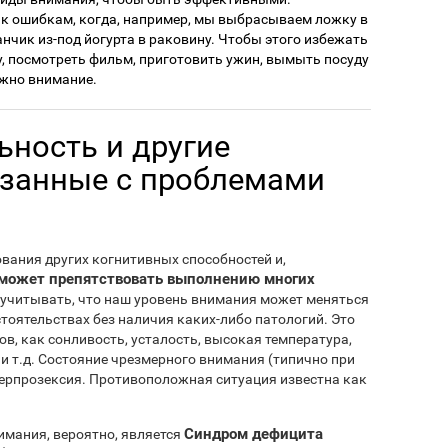
к ошибкам, когда, например, мы выбрасываем ложку в
анчик из-под йогурта в раковину. Чтобы этого избежать
у, посмотреть фильм, приготовить ужин, вымыть посуду
ужно внимание.
ьность и другие
язанные с проблемами
ания других когнитивных способностей и,
может препятствовать выполнению многих
т учитывать, что наш уровень внимания может меняться
стоятельствах без наличия каких-либо патологий. Это
в, как сонливость, усталость, высокая температура,
и т.д. Состояние чрезмерного внимания (типично при
перпрозексия. Противоположная ситуация известна как
Синдром дефицита
мания, вероятно, является