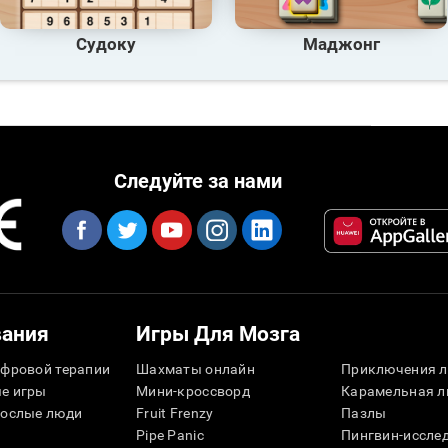
Судоку
Маджонг
Следуйте за нами
вания
Игры Для Мозга
фровой терапии
Шахматы онлайн
Приключения л
е игры
Мини-кроссворд
Карамельная л
рослые люди
Fruit Frenzy
Пазлы
Pipe Panic
Пингвин-иссле