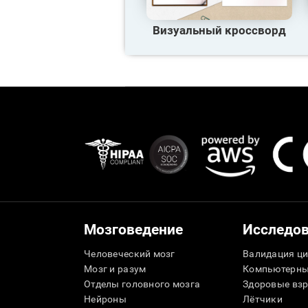
Визуальный кроссворд
Мозговедение
Исследо
Человеческий мозг
Валидация ци
Мозг и разум
Компьютерны
Отделы головного мозга
Здоровые вз
Нейроны
Лётчики