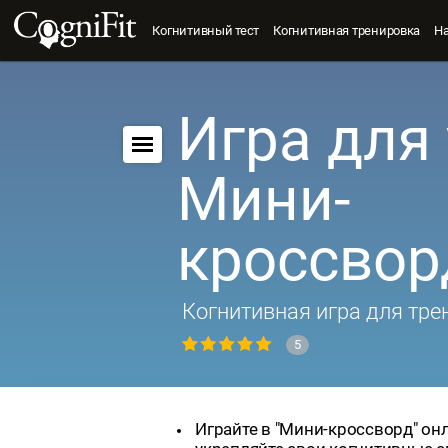
Когнитивный тест
Когнитивная тренировка
Н
Игра для 
Мини-
кроссвор
Когнитивная игра для тре
5
Играйте в "Мини-кроссворд" он