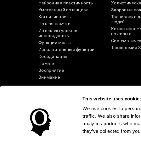
Нейронная пластичность
Холистическа
Умственный потенциал
Здоровые пож
Когнитивность
Тренировка 
людей
Потеря памяти
Когнитивное 
Интеллектуальная
пожилых
инвалидность
Систематичес
Функции мозга
Таксономия 
Исполнительные функции
Координация
Память
Восприятие
Внимание
This website uses cookie
We use cookies to personal
traffic. We also share info
analytics partners who may
they’ve collected from your