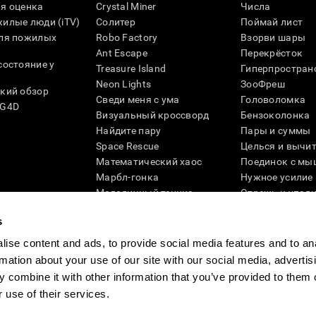
я оценка
Crystal Miner
Числа
илые люди (iTV)
Солитер
Поймай лист
для пожилых
Robo Factory
Взорви шары
Ant Escape
Перекрёсток
состояние у
Treasure Island
Гиперпростран
Neon Lights
ЗооФреш
кий обзор
Сведи меня с ума
Головоломка
SG4D
Визуальный кроссворд
Бензоколонка
Найдите пару
Пары и суммы
Space Rescue
Целься и вычи
Математический хаос
Поединок с мы
Марбл-гонка
Нужное усилие
Мелодичный теннис
Отрежь и упад
Scrambled
Скрести фишки
s
Найди питомца
Кувшинки
Музыкальные пары
Реактивное по
ise content and ads, to provide social media features and to an
Цветовая гонка
Слова и птицы
rmation about your use of our site with our social media, advertis
Художественный пазл 3D
Больше игр ...
 combine it with other information that you’ve provided to them o
 use of their services.