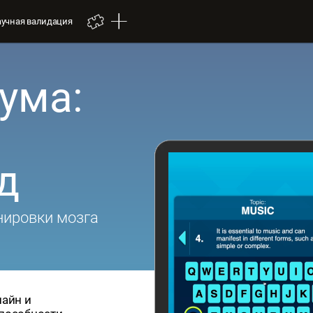
аучная валидация
ума:
д
нировки мозга
лайн и