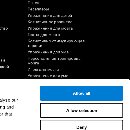
Патент
Реселлеры
Упражнения для детей
Когнитивное развитие
ство
Упражнения для мозга
Тесты для мозга
Когнитивно-стимулирующая
терапия
Упражнения для ума
Персональная тренировка
тай
мозга
шкой
Игры для мозга
Упражнение для ума
и
Онлайн-игры для памяти
Увлекательные
математические игры
Allow all
ле
Понимание прочитанного
alyse our
Одарённые дети
ing and
Allow selection
Мозговые баттлы
r that
Тест на IQ
Deny