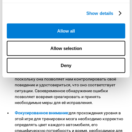
сканированию. Этот когнитивный навык является
ключевым, поскольку он позволяет нам осуществлять
Show details
визуальный поиск для нахождения релевантных
стимулов. Например, сигналов светофора или важных
слов в тексте.
Allow all
Мониторинг:
цель этой умной игры ясна - предоставить
корректный сервис каждому автомобилю, не создавая
Allow selection
пробок. Для прохождения уровня в этой игре
необходимо предоставлять каждому автомобилю
корректную услугу. Выполняя это упражнение, мы
Deny
стимулируем и укрепляем способность к мониторингу.
Улучшение этой когнитивной способности очень важно,
поскольку она позволяет нам контролировать своё
поведение и удостовериться, что оно соответствует
ситуации. Своевременное обнаружение ошибки
позволяет вовремя среагировать и принять
необходимые меры для её исправления.
Фокусированное внимание:
для прохождения уровня в
этой игре для тренировки мозга необходимо корректно
определять цвет каждого автомобиля, его
специфическую потребность и время, необходимое для