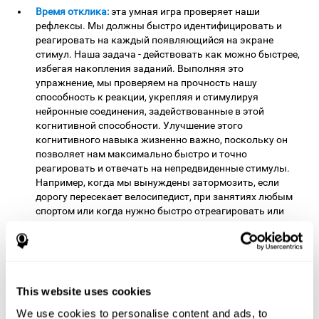
Время отклика:
эта умная игра проверяет наши
рефлексы. Мы должны быстро идентифицировать и
реагировать на каждый появляющийся на экране
стимул. Наша задача - действовать как можно быстрее,
избегая накопления заданий. Выполняя это
упражнение, мы проверяем на прочность нашу
способность к реакции, укрепляя и стимулируя
нейронные соединения, задействованные в этой
когнитивной способности. Улучшение этого
когнитивного навыка жизненно важно, поскольку он
позволяет нам максимально быстро и точно
реагировать и отвечать на непредвиденные стимулы.
Например, когда мы вынуждены затормозить, если
дорогу пересекает велосипедист, при занятиях любым
спортом или когда нужно быстро отреагировать или
ответить на вопрос преподавателя.
Скорость обработки информации:
в этом задании
необходимо быстро выбрать необходимую опцию для
удовлетворения потребности, создаваемой стимулами,
This website uses cookies
особенно на более высоких уровнях игры, когда
потребности могут не совпадать с начальным
We use cookies to personalise content and ads, to