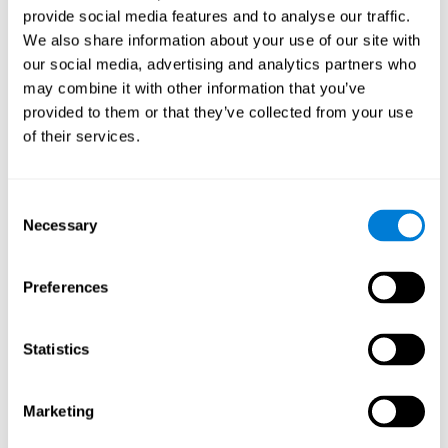
стимулом. Поскольку стимулы исчезают, если мы
provide social media features and to analyse our traffic.
слишком долго размышляем, для выполнения этого
We also share information about your use of our site with
упражнения нужна высокая скорость обработки
информации. Это крайне важно для нашей
our social media, advertising and analytics partners who
повседневной жизни - в ситуациях, требующих срочного
may combine it with other information that you’ve
принятия решения или для усвоения получаемой нами
provided to them or that they’ve collected from your use
информации.
of their services.
Другие релевантные
когнитивные способности:
Consent
Necessary
Selection
Визуальное сканирование:
для прохождения этой умной
игры необходимо следить за тем, что происходит, и
Preferences
быстро находить сервис, в котором нуждается каждый
автомобиль. После того, как мы увидели,какая услуга
необходима автомобилю, нужно вспомнить, где
Statistics
находится данный автомобиль, и обслужить его. Для
эффективного выполнения этого процесса следует
корректно обнаруживать и идентифицировать
Marketing
различные стимулы. Выполняя это упражнение для
мозга, мы стимулируем способность к зрительному