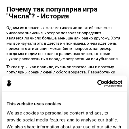
Почему так популярна игра
"Числа"? - История
Одним из ключевых математических понятий является
числовое значение, которое позволяет определить,
является ли число больше, меньше или равно другому. Хотя
мы все изучали это в детстве и понимаем, о чём идёт речь,
применить эти знания может быть непросто, например,
когда мы видим несколько различных чисел, которые
нужно расположить в порядке возрастания или убывания.
Такие игры, как правило, очень увлекательны и поэтому
популярны среди людей любого возраста. Разработчики
CogniFit создали онлайн версию игры с учётом не только
различных уровней сложности, но и простого и удобного
дизайна.
Как умная игра "Числа" помогает
улучшить мои когнитивные
This website uses cookies
способности?
We use cookies to personalise content and ads, to
provide social media features and to analyse our traffic.
Такие игры, как "Числа" от CogniFit, стимулируют
We also share information about your use of our site with
определённый паттерн нейронной активации. Регулярное