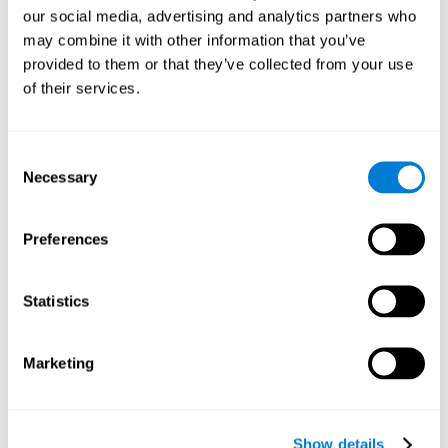
повторение и тренировка этого паттерна может
our social media, advertising and analytics partners who
способствовать созданию новых синапсов, реорганизации
may combine it with other information that you’ve
нейронных сетей и восстановлению ослабленных или
provided to them or that they’ve collected from your use
повреждённых когнитивных функций.
of their services.
Регулярная стимуляция наших способностей может
способствовать созданию новых синапсов, реорганизации
нейронных сетей и улучшению когнитивных функций. Игра
"Числа" помогает стимулировать навыки, связанные с
Consent
планированием и скоростью обработки информации.
Necessary
Selection
1 НЕДЕЛЯ
2 НЕДЕЛЯ
3 НЕДЕЛЯ
Preferences
Statistics
Marketing
Ориентировочная графическая проекция нейронных сетей
после 3 недель.
Show details