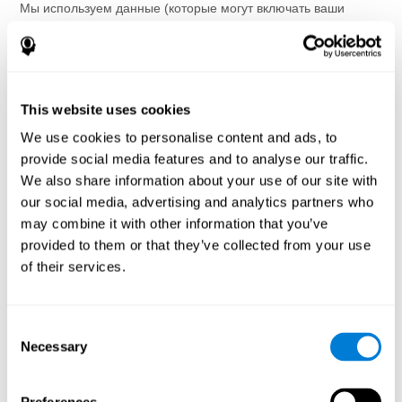
Мы используем данные (которые могут включать ваши
сообщения) для исследования, ответа и разрешения жалоб
и проблем Услуг (например, ошибки).
Повысить безопасность и защиту
Мы используем собранную нами информацию для
This website uses cookies
повышения безопасности Услуг, наших пользователей и
We use cookies to personalise content and ads, to
других сторон. Например, мы можем использовать эту
информацию для аутентификации пользователей,
provide social media features and to analyse our traffic.
обеспечения безопасных платежей, защиты от
We also share information about your use of our site with
мошенничества и злоупотреблений, реагирования на запрос
our social media, advertising and analytics partners who
или юридическое требование, проведения аудитов и
may combine it with other information that you’ve
обеспечения соблюдения наших условий и политик.
provided to them or that they’ve collected from your use
Добавленные сведения
of their services.
Мы используем ваши данные для создания и обмена общей
информацией, которая не идентифицирует вас. Например,
мы можем использовать ваши данные для статистики о
Consent
наших пользователях, их профессии или национальности,
Necessary
Selection
для публикации когнитивных демографических данных.