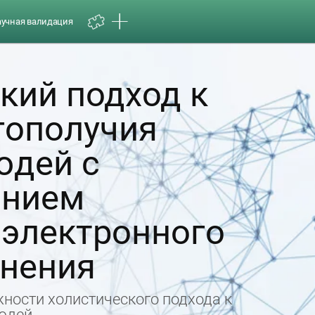
аучная валидация
кий подход к
гополучия
юдей с
анием
 электронного
анения
ности холистического подхода к
юдей