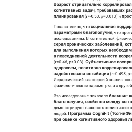
Возраст отрицательно коррелирова
когнитивных задач, требовавших ра
планирования
прос
(r=-0,53, p=0.013) и
социальная поддер
Показательно, что
параметрами благополучия
, что про
исследованиям. В когнитивной, физич
серия хронических заболеваний, ко
для выполнения которых необходим
в повседневной деятельности корре
Субъективное восприя
(r=0.46, p=0.03).
здоровьем, позитивно коррелировал
задействована ингибиция
(r=0.493, p
Иерархический кластерный анализ пока
физиологические параметры, и с другой 
большие к
Это исследование показало
благополучия, особенно между ког
демонстрируют важность холистическог
Программа CogniFit ("КогниФ
людей.
при оценке когнитивного здоровья 