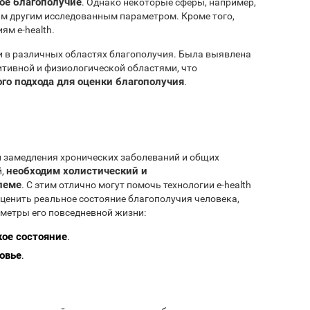
ное благополучие
. Однако некоторые сферы, например,
ним другим исследованным параметром. Кроме того,
ям e-health.
 в различных областях благополучия. Была выявлена
тивной и физиологической областями, что
го подхода для оценки благополучия
.
и замедления хронических заболеваний и общих
необходим холистический и
й,
леме
. С этим отлично могут помочь технологии e-health
оценить реальное состояние благополучия человека,
метры его повседневной жизни:
кое состояние
.
овье
.