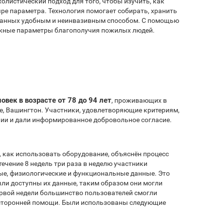
олистический подход для того, чтобы изучить, как
ре параметра. Технология помогает собирать, хранить
данных удобным и неинвазивным способом. С помощью
важные параметры благополучия пожилых людей.
ловек в возрасте от 78 до 94 лет
, проживающих в
е, Вашингтон. Участники, удовлетворяющие критериям,
нии и дали информированное добровольное согласие.
как использовать оборудование, объяснён процесс
течение 8 недель три раза в неделю участники
ые, физиологические и функциональные данные. Это
ли доступны их данные, таким образом они могли
ервой недели большинство пользователей смогли
посторонней помощи. Были использованы следующие