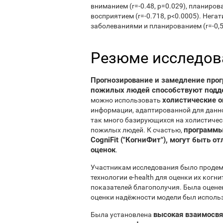
вниманием (r=-0.48, p=0.029), планиров
восприятием (r=-0.718, p<0.0005). Не
заболеваниями и планированием (r=-0,52
Резюме исследов
Прогнозирование и замедление прог
пожилых людей способствуют подд
холистические 
можно использовать
информации, адаптированной для данно
так много базирующихся на холистичес
программы 
пожилых людей. К счастью,
CogniFit ("КогниФит"), могут быть
оценок
.
Участникам исследования было продем
технологии e-health для оценки их ког
показателей благополучия. Была оцене
оценки надёжности модели был исполь
высокая взаимосв
Была установлена