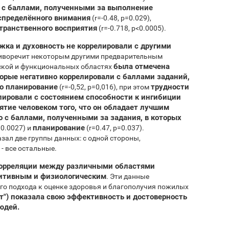
л с баллами, полученными за выполнение
спределённого внимания
(r=-0.48, p=0.029),
транственного восприятия
(r=-0.718, p<0.0005).
жка и духовность не коррелировали с другими
тиворечит некоторым другими предварительным
была отмечена
еской и функциональных областях
торые негативно коррелировали с баллами заданий,
о планирование
трудности
(r=-0,52, p=0,016), при этом
лировали с состоянием способности к ингибиции
тие человеком того, что он обладает лучшим
о с баллами, полученными за задания, в которых
планирование
=0.0027) и
(r=0.47, p=0.037).
зал две группы данных: с одной стороны,
- все остальные.
орреляции между различными областями
нитивным и физиологическим
. Эти данные
о подхода к оценке здоровья и благополучия пожилых
ит") показала свою эффективность и достоверность
людей
.