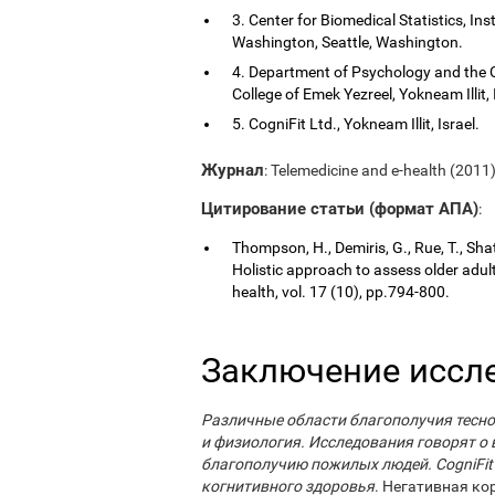
3. Center for Biomedical Statistics, Ins
Washington, Seattle, Washington.
4. Department of Psychology and the 
College of Emek Yezreel, Yokneam Illit, 
5. CogniFit Ltd., Yokneam Illit, Israel.
Журнал
: Telemedicine and e-health (2011)
Цитирование статьи (формат АПА)
:
Thompson, H., Demiris, G., Rue, T., Shat
Holistic approach to assess older adul
health, vol. 17 (10), pp.794-800.
Заключение иссл
Различные области благополучия тесно
и физиология. Исследования говорят о
благополучию пожилых людей. CogniFit 
когнитивного здоровья
. Негативная к