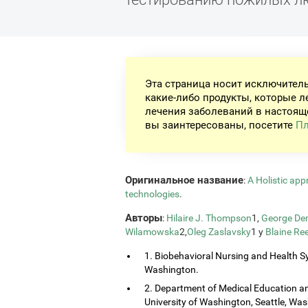
Эта страница носит исключител
какие-либо продукты, которые л
лечения заболеваний в настоящ
вы заинтересованы, посетите
Пл
Оригинальное название
:
A Holistic app
technologies
.
Авторы
:
Hilaire J. Thompson
1,
George Dem
Wilamowska
2,
Oleg Zaslavsky
1 y
Blaine Re
1. Biobehavioral Nursing and Health Sy
Washington.
2. Department of Medical Education and
University of Washington, Seattle, Wa