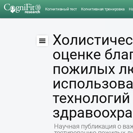
Когнитивный тест
Когнитивная тренировка
Н
Холистичес
оценке бла
пожилых л
использов
технологий
здравоохр
Научная публикация о важ
тестированию пожилых л