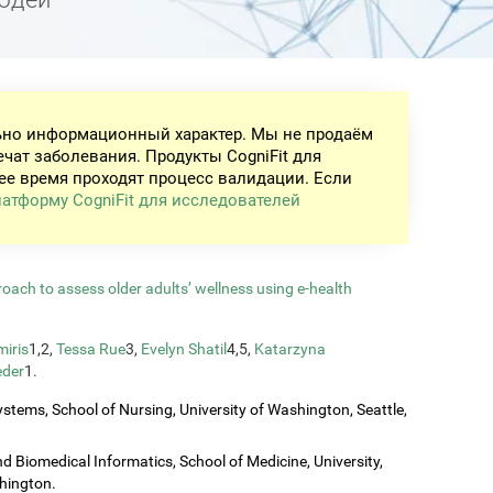
ьно информационный характер. Мы не продаём
ечат заболевания. Продукты CogniFit для
ее время проходят процесс валидации. Если
атформу CogniFit для исследователей
roach to assess older adults’ wellness using e-health
iris
1,2,
Tessa Rue
3,
Evelyn Shatil
4,5,
Katarzyna
eder
1.
stems, School of Nursing, University of Washington, Seattle,
 Biomedical Informatics, School of Medicine, University,
shington.