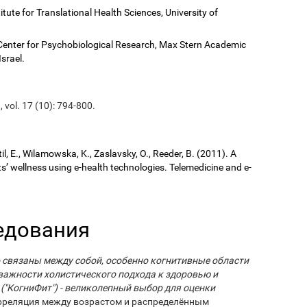
titute for Translational Health Sciences, University of
Center for Psychobiological Research, Max Stern Academic
Israel.
, vol. 17 (10): 794-800.
il, E., Wilamowska, K., Zaslavsky, O., Reeder, B. (2011). A
ts’ wellness using e-health technologies. Telemedicine and e-
едования
 связаны между собой, особенно когнитивные области
 важности холистического подхода к здоровью и
("КогниФит") - великолепный выбор для оценки
орреляция между возрастом и распределённым