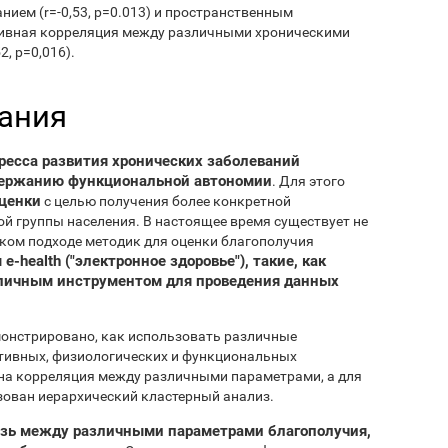
анием (r=-0,53, p=0.013) и пространственным
гативная корреляция между различными хроническими
, p=0,016).
ания
ресса развития хронических заболеваний
ержанию функциональной автономии
. Для этого
оценки
с целью получения более конкретной
й группы населения. В настоящее время существует не
ком подходе методик для оценки благополучия
e-health ("электронное здоровье"), такие, как
 отличным инструментом для проведения данных
онстрировано, как использовать различные
нитивных, физиологических и функциональных
на корреляция между различными параметрами, а для
зован иерархический кластерный анализ.
язь между различными параметрами благополучия,