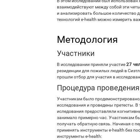
В этом исследовании был использован х
взаимодействуют между собой эти четы
и анализировать большое количество 
технологий e-health можно измерить 
Методология
Участники
27 че
В исследовании приняли участие
резиденции для пожилых людей в Сиэтл
прошли отбор для участия в исследова
Процедура проведения
Участникам было продемонстрировано, 
исследования и проведены претесты. В 
иследования предоставляли когнитивн
занимало примерно час. Участникам бы
получать обратную связь. Начиная с п
применять инструменты e-health без 
инструменты e-health: