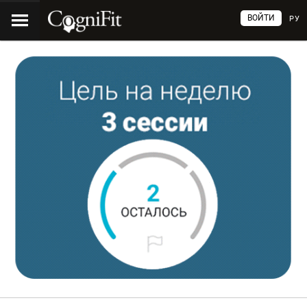
ВОЙТИ
РУ