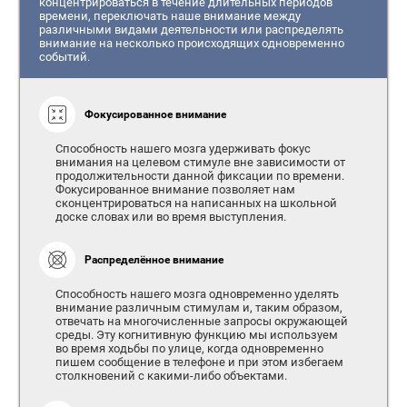
концентрироваться в течение длительных периодов
времени, переключать наше внимание между
различными видами деятельности или распределять
внимание на несколько происходящих одновременно
событий.
Фокусированное внимание
Cпособность нашего мозга удерживать фокус
внимания на целевом стимуле вне зависимости от
продолжительности данной фиксации по времени.
Фокусированное внимание позволяет нам
сконцентрироваться на написанных на школьной
доске словах или во время выступления.
Распределённое внимание
Cпособность нашего мозга одновременно уделять
внимание различным стимулам и, таким образом,
отвечать на многочисленные запросы окружающей
среды. Эту когнитивную функцию мы используем
во время ходьбы по улице, когда одновременно
пишем сообщение в телефоне и при этом избегаем
столкновений с какими-либо объектами.