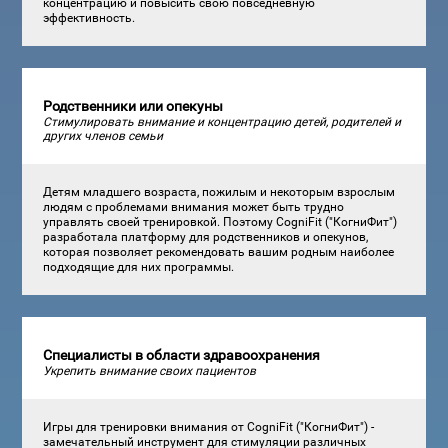
концентрацию и повысить свою повседневную
эффективность.
Родственники или опекуны
Стимулировать внимание и концентрацию детей, родителей и
других членов семьи
Детям младшего возраста, пожилым и некоторым взрослым
людям с проблемами внимания может быть трудно
управлять своей тренировкой. Поэтому CogniFit ("КогниФит")
разработала платформу для родственников и опекунов,
которая позволяет рекомендовать вашим родным наиболее
подходящие для них программы.
Специалисты в области здравоохранения
Укрепить внимание своих пациентов
Игры для тренировки внимания от CogniFit ("КогниФит") -
замечательный инструмент для стимуляции различных