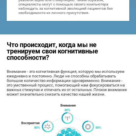
реабилитацию или стимуляцию. Таким образом,
специалисты могут с помощью своего компьютера
наблюдать за когнитивной эволюцией пациентов без
необходимости их личного присутствия.
Что происходит, когда мы не
тренируем свои когнитивные
способности?
Внимание - это когнитивная функция, которую мы используем
ежедневно и постоянно. Люди не способны обрабатывать
большое количество информации одновременно. Внимание -
это умственный процесс, помогающий нам фокусироваться на
важных стимулах и отличать их от остальных. Плохое внимание
может значительно снизить качество нашей жизни.
Внимание
Восприятие