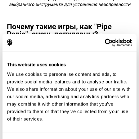
выбранного инструмента для устранения неисправности
Почему такие игры, как "Pipe
Panic", очень популярны? -
История
Игры на время реакции и зрительно-моторную
координацию, такие как "Pipe Panic", помогают
This website uses cookies
пользователям управлять своими когнитивными ресурсами
для оптимизации своей продуктивности. Это помогает им
We use cookies to personalise content and ads, to
ставить всё более сложные цели, которые потребуют
provide social media features and to analyse our traffic.
большей развитости задействованных когнитивных
способностей, что также способствует их стимуляции.
We also share information about your use of our site with
Как игра "Pipe Panic" помогает
our social media, advertising and analytics partners who
улучшить мои когнитивные
may combine it with other information that you’ve
способности?
provided to them or that they’ve collected from your use
of their services.
Игра "Pipe Panic" стимулирует определённый паттерн
нейронной активации. Последовательное повторение и
тренировка этого паттерна может помочь оптимизировать