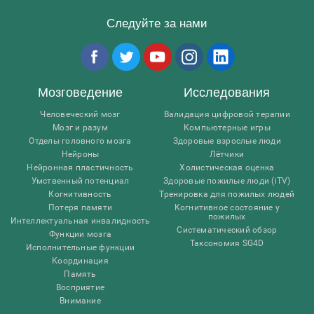
Следуйте за нами
Мозговедение
Исследования
Человеческий мозг
Валидация цифровой терапии
Мозг и разум
Компьютерные игры
Отделы головного мозга
Здоровые взрослые люди
Нейроны
Лётчики
Нейронная пластичность
Холистическая оценка
Умственный потенциал
Здоровые пожилые люди (iTV)
Когнитивность
Тренировка для пожилых людей
Потеря памяти
Когнитивное состояние у
пожилых
Интеллектуальная инвалидность
Систематический обзор
Функции мозга
Таксономия SG4D
Исполнительные функции
Координация
Память
Восприятие
Внимание