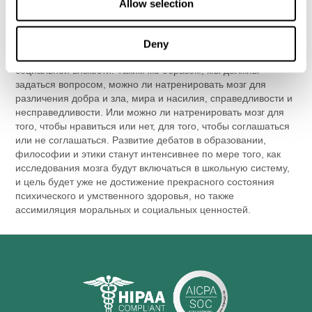
Однако в будущих исследованиях тренировки мозга также
Allow selection
будут затронуты другие важные для человечества темы.
Например, нам нужно узнать, может ли человеческий мозг
быть натренирован, помимо для сохранения и порождения
Deny
когнитивной функции, также для эмоциональной и
социальной вязкости. Таким же образом, мы должны
задаться вопросом, можно ли натренировать мозг для
различения добра и зла, мира и насилия, справедливости и
несправедливости. Или можно ли натренировать мозг для
того, чтобы нравиться или нет, для того, чтобы соглашаться
или не соглашаться. Развитие дебатов в образовании,
философии и этики станут интенсивнее по мере того, как
исследования мозга будут включаться в школьную систему,
и цель будет уже не достижение прекрасного состояния
психического и умственного здоровья, но также
ассимиляция моральных и социальных ценностей.