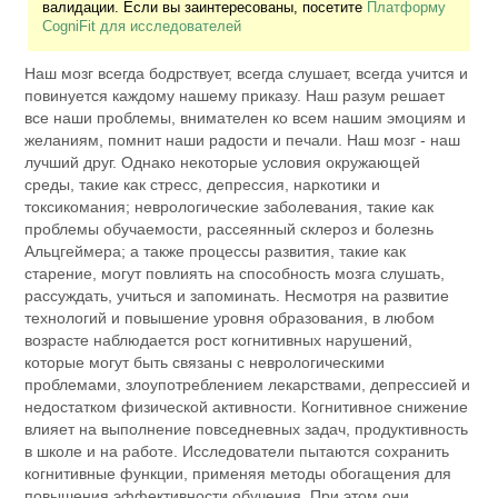
валидации. Если вы заинтересованы, посетите
Платформу
CogniFit для исследователей
Наш мозг всегда бодрствует, всегда слушает, всегда учится и
повинуется каждому нашему приказу. Наш разум решает
все наши проблемы, внимателен ко всем нашим эмоциям и
желаниям, помнит наши радости и печали. Наш мозг - наш
лучший друг. Однако некоторые условия окружающей
среды, такие как стресс, депрессия, наркотики и
токсикомания; неврологические заболевания, такие как
проблемы обучаемости, рассеянный склероз и болезнь
Альцгеймера; а также процессы развития, такие как
старение, могут повлиять на способность мозга слушать,
рассуждать, учиться и запоминать. Несмотря на развитие
технологий и повышение уровня образования, в любом
возрасте наблюдается рост когнитивных нарушений,
которые могут быть связаны с неврологическими
проблемами, злоупотреблением лекарствами, депрессией и
недостатком физической активности. Когнитивное снижение
влияет на выполнение повседневных задач, продуктивность
в школе и на работе. Исследователи пытаются сохранить
когнитивные функции, применяя методы обогащения для
повышения эффективности обучения. При этом они