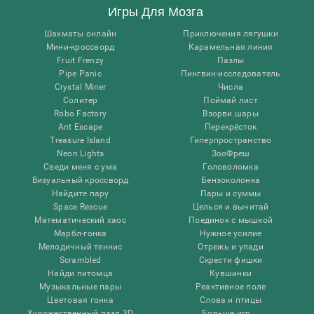
Игры Для Мозга
Шахматы онлайн
Приключения лягушки
Мини-кроссворд
Карамельная линия
Fruit Frenzy
Пазлы
Pipe Panic
Пингвин-исследователь
Crystal Miner
Числа
Солитер
Поймай лист
Robo Factory
Взорви шары
Ant Escape
Перекрёсток
Treasure Island
Гиперпространство
Neon Lights
ЗооФреш
Сведи меня с ума
Головоломка
Визуальный кроссворд
Бензоколонка
Найдите пару
Пары и суммы
Space Rescue
Целься и вычитай
Математический хаос
Поединок с мышкой
Марбл-гонка
Нужное усилие
Мелодичный теннис
Отрежь и упади
Scrambled
Скрести фишки
Найди питомца
Кувшинки
Музыкальные пары
Реактивное поле
Цветовая гонка
Слова и птицы
Художественный пазл 3D
Больше игр ...