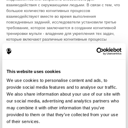
взаимодействия с окружающими людьми. В связи с тем, что
большое количество когнитивных процессов
взаимодействуют вместе во время выполнения
повседневных заданий, исследователи установили третье
требование, которое заключается в создании когнитивной
тренировки мульти - владение для укрепления тех задач,
которые включают различные когнитивные процессы
(например, память или скорость обработки информации).
Когда эти три важных требования были выполнены при
разработке программы тренировки мозга, это принесло
большую пользу широкому кругу людей. Данная программа
This website uses cookies
тренировки мозга улучшила когнитивные способности у
здоровых пожилых людей. Улучшились память, внимание и
We use cookies to personalise content and ads, to
скорость обработки информации у людей, страдающих
provide social media features and to analyse our traffic.
рассеянным склерозом. Улучшились понимание и скорость
We also share information about your use of our site with
чтения у людей, представляющих трудности в чтении
our social media, advertising and analytics partners who
(дислексия), а также улучшилась ходьба и движение у
may combine it with other information that you’ve
людей, склонных к падениям.
provided to them or that they’ve collected from your use
Наука об обучении мозга – это незабываемое путешествие к
of their services.
новым открытиям, которое ведет нас к интенсивным