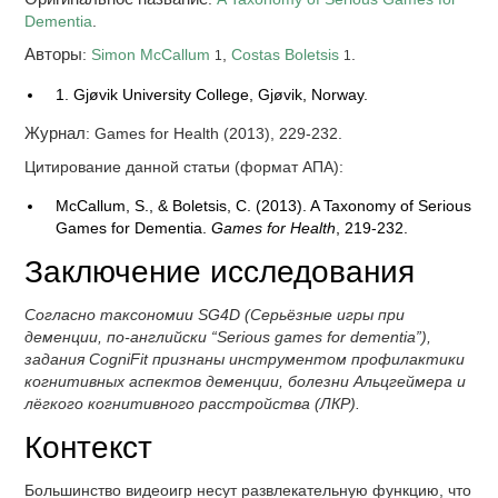
Dementia
.
Авторы
:
Simon McCallum
,
Costas Boletsis
.
1
1
1. Gjøvik University College, Gjøvik, Norway.
Журнал
: Games for Health (2013), 229-232.
Цитирование данной статьи (формат АПА):
McCallum, S., & Boletsis, C. (2013). A Taxonomy of Serious
Games for Dementia.
Games for Health
, 219-232.
Заключение исследования
Согласно таксономии SG4D (Серьёзные игры при
деменции, по-английски “Serious games for dementia”),
задания CogniFit признаны инструментом профилактики
когнитивных аспектов деменции, болезни Альцгеймера и
лёгкого когнитивного расстройства (ЛКР).
Контекст
Большинство видеоигр несут развлекательную функцию, что