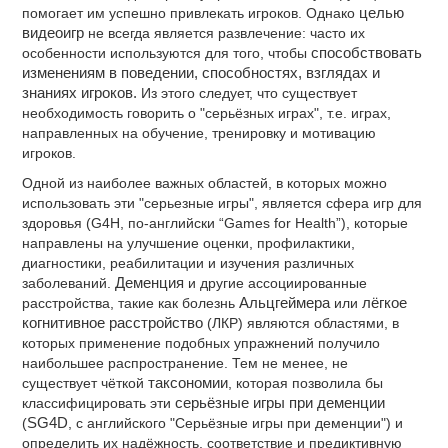
помогает им успешно привлекать игроков. Однако
целью
видеоигр
не всегда является развлечение: часто их
особенности используются для того, чтобы
способствовать
изменениям в поведении, способностях, взглядах и
знаниях игроков.
Из этого следует, что существует
необходимость говорить о "серьёзных играх", т.е. играх,
направленных на обучение, тренировку и мотивацию
игроков.
Одной из наиболее важных областей, в которых можно
использовать эти "серьезные игры", является сфера игр для
здоровья (G4H, по-английски “Games for Health”), которые
направлены на улучшение оценки, профилактики,
диагностики, реабилитации и изучения различных
заболеваний.
Деменция
и другие ассоциированные
расстройства, такие как болезнь
Альцгеймера
или
лёгкое
когнитивное расстройство
(ЛКР) являются областями, в
которых применение подобных упражнений получило
наибольшее распространение. Тем не менее, не
существует чёткой
таксономии
, которая позволила бы
классифицировать эти
серьёзные игры при деменции
(
SG4D
, с английского "Серьёзные игры при деменции") и
определить их надёжность, соответствие и предиктивную