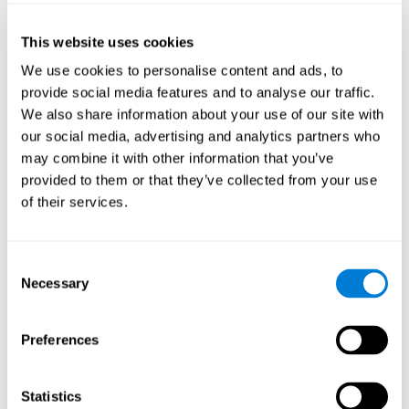
связей с другими пользователями).
С другой стороны,
Тип игры
, подразделяющийся на
This website uses cookies
Превентивные игры
(которые поддерживают
We use cookies to personalise content and ads, to
активность пользователя с целью замедления развития
симптомов деменции),
Реабилитационные игры
provide social media features and to analyse our traffic.
(которые обладают терапевтической функцией и
We also share information about your use of our site with
направлены на восстановление здоровья
our social media, advertising and analytics partners who
пользователя),
Оценочные игры
(которые
may combine it with other information that you’ve
предоставляют прямые данные о состоянии здоровья
provided to them or that they’ve collected from your use
пользователя) и
Образовательные игры
(которые
направлены на просвещение пользователя о
of their services.
заболевании деменцией, а также на повышение его
осведомлённости о преодолении ситуаций, связанных
со слабоумием).
Consent
И, наконец,
Тип пользователя
, подразделяющийся на
Necessary
Selection
Потенциальные пациенты
(люди, которым не
поставлен диагноз деменция или подобный, но
состояние здоровья которых находится на критическом
Preferences
уровне либо они относятся к группе риска),
Пациенты
(люди, которым поставлен диагноз "деменция" того или
иного типа),
Широкая публика
(часть населения, не
Statistics
имеющая непосредственное отношение к деменции) и