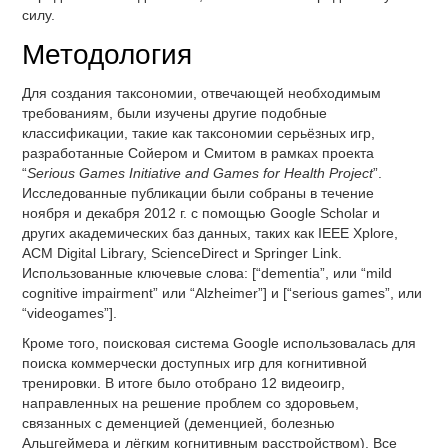
силу.
Методология
Для создания таксономии, отвечающей необходимым
требованиям, были изучены другие подобные
классификации, такие как таксономии серьёзных игр,
разработанные Сойером и Смитом в рамках проекта
“
Serious Games Initiative and Games for Health Project
”.
Исследованные публикации были собраны в течение
ноября и декабря 2012 г. с помощью Google Scholar и
других академических баз данных, таких как IEEE Xplore,
ACM Digital Library, ScienceDirect и Springer Link.
Использованные ключевые слова: [“dementia”, или “mild
cognitive impairment” или “Alzheimer”] и [“serious games”, или
“videogames”].
Кроме того, поисковая система Google использовалась для
поиска коммерчески доступных игр для когнитивной
тренировки. В итоге было отобрано 12 видеоигр,
направленных на решение проблем со здоровьем,
связанных с деменцией (деменцией, болезнью
Альцгеймера и лёгким когнитивным расстройством). Все