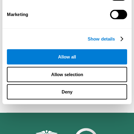
Специалисты в области здравоохранения
(люди,
которые не являются пациентами, но жизнь которых
Marketing
профессионально связана с деменцией, такие как
научные исследователи, специалисты, работники
здравоохранения и лица, ухаживающие за больными).
Show details
В связи с тем, что наиболее распространёнными
симптомами деменции являются проблемы с памятью,
рассуждением, коммуникацией, ориентацией и
Allow all
повседневной адаптацией, а также изменения личности,
тревожность, депрессия, подозрительность, галлюцинации и
компульсивное поведение,
игры, направленные на работу
Allow selection
с когнитивными способностями, приобретают особое
значение
. Упражнения
CogniFit
, согласно таксономии
SG4D, относятся к
когнитивным играм для профилактики
Deny
деменции у потенциальных пациентов
.