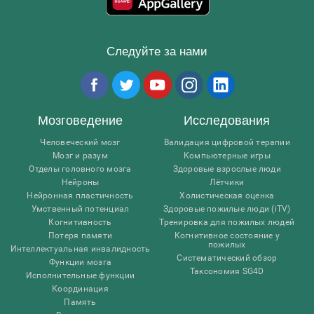
Следуйте за нами
Мозговедение
Исследования
Человеческий мозг
Валидация цифровой терапии
Мозг и разум
Компьютерные игры
Отделы головного мозга
Здоровые взрослые люди
Нейроны
Лётчики
Нейронная пластичность
Холистическая оценка
Умственный потенциал
Здоровые пожилые люди (iTV)
Когнитивность
Тренировка для пожилых людей
Потеря памяти
Когнитивное состояние у
пожилых
Интеллектуальная инвалидность
Систематический обзор
Функции мозга
Таксономия SG4D
Исполнительные функции
Координация
Память