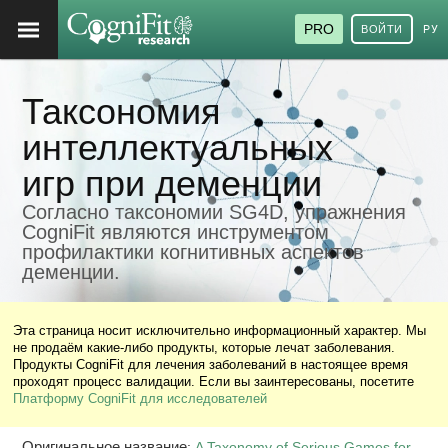
PRO
ВОЙТИ
РУ
Таксономия
интеллектуальных
игр при деменции
Согласно таксономии SG4D, упражнения
CogniFit являются инструментом
профилактики когнитивных аспектов
деменции.
Эта страница носит исключительно информационный характер. Мы
не продаём какие-либо продукты, которые лечат заболевания.
Продукты CogniFit для лечения заболеваний в настоящее время
проходят процесс валидации. Если вы заинтересованы, посетите
Платформу CogniFit для исследователей
Оригинальное название
:
A Taxonomy of Serious Games for