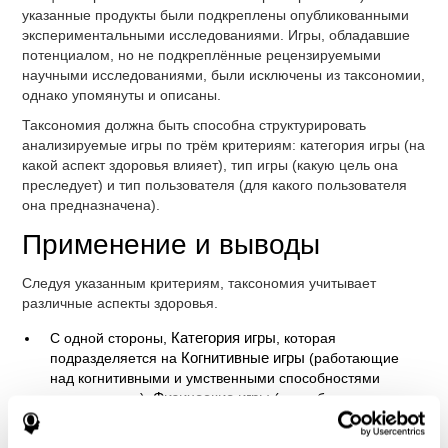
указанные продукты были подкреплены опубликованными
экспериментальными исследованиями. Игры, обладавшие
потенциалом, но не подкреплённые рецензируемыми
научными исследованиями, были исключены из таксономии,
однако упомянуты и описаны.
Таксономия должна быть способна структурировать
анализируемые игры по трём критериям: категория игры (на
какой аспект здоровья влияет), тип игры (какую цель она
преследует) и тип пользователя (для какого пользователя
она предназначена).
Применение и выводы
Следуя указанным критериям, таксономия учитывает
различные аспекты здоровья.
С одной стороны,
Категория игры
, которая
подразделяется на
Когнитивные игры
(работающие
над когнитивными и умственными способностями
пользователя),
Физические игры
(способствующие
физической активности пользователя) и
Социально-
эмоциональные игры
(способствующие установлению