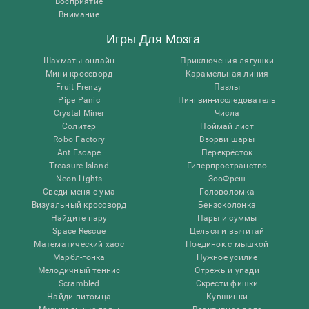
Восприятие
Внимание
Игры Для Мозга
Шахматы онлайн
Приключения лягушки
Мини-кроссворд
Карамельная линия
Fruit Frenzy
Пазлы
Pipe Panic
Пингвин-исследователь
Crystal Miner
Числа
Солитер
Поймай лист
Robo Factory
Взорви шары
Ant Escape
Перекрёсток
Treasure Island
Гиперпространство
Neon Lights
ЗооФреш
Сведи меня с ума
Головоломка
Визуальный кроссворд
Бензоколонка
Найдите пару
Пары и суммы
Space Rescue
Целься и вычитай
Математический хаос
Поединок с мышкой
Марбл-гонка
Нужное усилие
Мелодичный теннис
Отрежь и упади
Scrambled
Скрести фишки
Найди питомца
Кувшинки