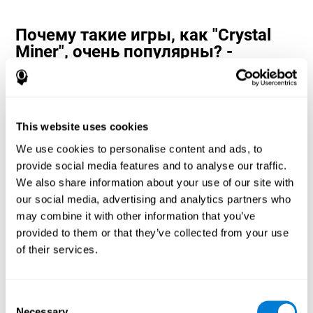
Почему такие игры, как "Crystal
Miner", очень популярны? -
История
Игры на оценку и планирование, такие как "Crystal Miner",
помогают пользователям распределять свои когнитивные
ресурсы в пространстве и времени. Это помогает быстрее
This website uses cookies
давать правильные ответы на поставленные задачи и
развлекает пользователя, одновременно работая над
We use cookies to personalise content and ads, to
различными когнитивными способностями.
provide social media features and to analyse our traffic.
Как игра для мозга "Crystal Miner"
We also share information about your use of our site with
помогает улучшить мои
our social media, advertising and analytics partners who
когнитивные способности?
may combine it with other information that you’ve
provided to them or that they’ve collected from your use
"Crystal Miner" от CogniFit помогает стимулировать
of their services.
специфический паттерн нейронной активации. Постоянная и
регулярная тренировка этого паттерна может
способствовать созданию новых синапсов, помочь
нейронным сетям реорганизоваться и восстановить
Consent
ослабленные или повреждённые когнитивные функции.
Necessary