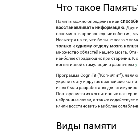
Что такое Память
способн
Память можно определить как
восстанавливать информацию
. Друг
вспоминать произошедшие события, мы
Несмотря на то, что больше всего с па
только к одному отделу мозга нельз
множество областей нашего мозга. Эта 
наиболее страдающих при старении. К 
когнитивной стимуляции и различных
у
Программа CogniFit ("КогниФит"), явля
укрепить эту и другие важнейшие когн
игры были разработаны для стимулиро
Повторение этих когнитивных паттерно
нейронные связи, а также содействует
и/или восстановить наиболее ослабле
Виды памяти