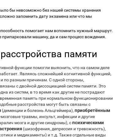
 было бы невозможно без нашей системы хранения
сложно запомнить дату экзамена или что мы
способность помогает нам вспомнить нужный маршрут.
е припарковали машину, да и сам процесс вождения.
 расстройства памяти
ивной функции помогли выяснить, что на самом деле
 работает. Являясь сложнейшей когнитивной функцией,
 и по разным причинам. С одной стороны,
вязаны с двойной диссоциацией систем памяти. Это
на из систем, в то время как другие не пострадают
овременная память при нормальном функционировании
подобные расстройства могут быть связаны с
м
приобретённым
(деменции и болезнь Альцгеймера),
-мозговые травмы, инсульт, инфекции и другие
психическими
ралич мозга и другие синдромы), с
астроения
(шизофрения, депрессия и тревожность),
отики и медикаменты) и т.д. Также отдельные виды