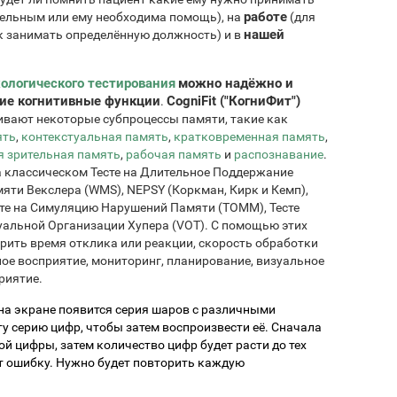
работе
тельным или ему необходима помощь), на
(для
нашей
ек занимать определённую должность) и в
ологического тестирования
можно надёжно и
гие когнитивные функции
CogniFit ("КогниФит")
.
нивают некоторые субпроцессы памяти, такие как
ять
,
контекстуальная память
,
кратковременная память
,
 зрительная память
,
рабочая память
и
распознавание
.
на классическом Тесте на Длительное Поддержание
мяти Векслера (WMS), NEPSY (Коркман, Кирк и Кемп),
сте на Симуляцию Нарушений Памяти (TOMM), Тесте
зуальной Организации Хупера (VOT). С помощью этих
рить время отклика или реакции, скорость обработки
ое восприятие, мониторинг, планирование, визуальное
риятие.
 на экране появится серия шаров с различными
у серию цифр, чтобы затем воспроизвести её. Сначала
ой цифры, затем количество цифр будет расти до тех
ит ошибку. Нужно будет повторить каждую