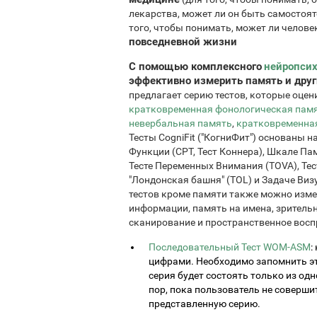
лекарства, может ли он быть самостоя
того, чтобы понимать, может ли челов
повседневной жизни
С помощью комплексного
нейропсих
эффективно измерить память и дру
предлагает серию тестов, которые оце
кратковременная фонологическая пам
невербальная память
,
кратковременная
Тесты CogniFit ("КогниФит") основаны 
Функции (CPT, Тест Коннера), Шкале Па
Тесте Переменных Внимания (TOVA), Те
"Лондонская башня" (TOL) и Задаче Ви
тестов кроме памяти также можно изме
информации, память на имена, зрительн
сканирование и пространственное восп
Последовательный Тест WOM-ASM
:
цифрами. Необходимо запомнить эт
серия будет состоять только из одн
пор, пока пользователь не соверш
представленную серию.