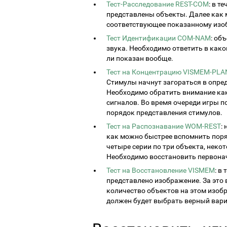
Тест-Расследование REST-COM
: в т
представлены объекты. Далее как 
соответствующее показанному изо
Тест Идентификации COM-NAM
: об
звука. Необходимо ответить в како
ли показан вообще.
Тест на Концентрацию VISMEM-PLA
Стимулы начнут загораться в опре
Необходимо обратить внимание как 
сигналов. Во время очереди игры 
порядок представления стимулов.
Тест на Распознавание WOM-REST
:
как можно быстрее вспомнить поря
четыре серии по три объекта, неко
Необходимо восстановить первонач
Тест на Восстановление VISMEM
: в
представлено изображение. За это
количество объектов на этом изобр
должен будет выбрать верный вари