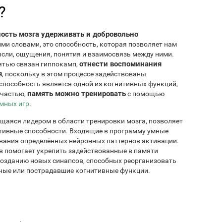
?
ость мозга удерживать и добровольно
ими словами, это способность, которая позволяет нам
сли, ощущения, понятия и взаимосвязь между ними.
отнести воспоминания
мятью связан гиппокамп,
я
, поскольку в этом процессе задействованы
способность является одной из когнитивных функций,
память можно тренировать
счастью,
с помощью
мных игр
.
ющаяся лидером в области тренировки мозга, позволяет
итивные способности. Входящие в программу умные
вания определённых нейронных паттернов активации.
в помогает укрепить задействованные в памяти
 созданию новых синапсов, способных реорганизовать
нные или пострадавшие когнитивные функции.