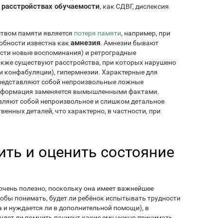
расстройствах обучаемости
х
, как СДВГ, дислексия
твом памяти является
потеря памяти
, например, при
амнезия
собности известна как
. Амнезии бывают
сти новые воспоминания) и ретроградные
акже существуют расстройства, при которых нарушено
 конфабуляции), гипермнезии. Характерные для
едставляют собой непроизвольные ложные
информация заменяется вымышленными фактами.
тавляют собой непроизвольное и слишком детальное
нных деталей, что характерно, в частности, при
ть и оценить состояние
очень полезно, поскольку она имеет важнейшее
чтобы понимать, будет ли ребёнок испытывать трудности
 и нуждается ли в дополнительной помощи), в
будет ли помнить пациент какие ему нужно принимать