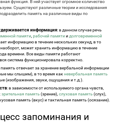
вная функция. В ней участвует огромное количество
ользуем. Существуют различные теории и исследования
подразделить память на различные виды по
о удерживается информация
: в данном случае речь
еменной памяти
,
рабочей памяти
и
долговременной
ает информацию в течение нескольких секунд, в то
 наоборот, может хранить информацию в течение
ода времени. Все виды памяти работают
 вся система функционировала корректно.
я память отвечает за хранение вербальной информации
орые мы слышим), в то время как
невербальная память
е (изображения, звуки, ощущения и т.д.).
ств
: в зависимости от используемого органа чувств,
к
зрительная память
(зрение),
слуховая память
(слух),
кусовая память (вкус) и тактильная память (осязание).
цесс запоминания и