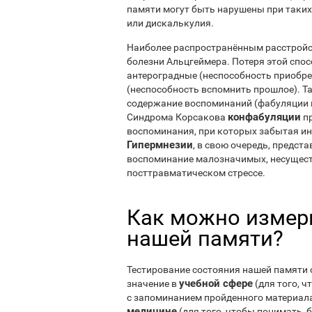
памяти могут быть нарушены при таки
или дискалькулия.
Наиболее распространённым расстройс
болезни Альцгеймера. Потеря этой спо
антероградные (неспособность приобре
(неспособность вспомнить прошлое). Т
содержание воспоминаний (фабуляции и
конфабуляции
Синдрома Корсакова
пр
воспоминания, при которых забытая 
Гипермнезии
, в свою очередь, предс
воспоминание малозначимых, несуществе
посттравматическом стрессе.
Как можно измери
нашей памяти?
Тестирование состояния нашей памяти 
учебной сфере
значение в
(для того, 
с запоминанием пройденного материала
медицине
(для того, чтобы понимать, 