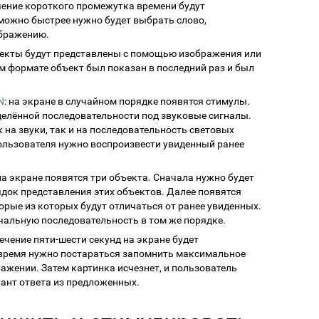
ечение короткого промежутка времени будут
можно быстрее нужно будет выбрать слово,
бражению.
ъекты будут представлены с помощью изображения или
м формате объект был показан в последний раз и был
N
: на экране в случайном порядке появятся стимулы.
делённой последовательности под звуковые сигналы.
на звуки, так и на последовательность световых
пользователя нужно воспроизвести увиденный ранее
 на экране появятся три объекта. Сначала нужно будет
док представления этих объектов. Далее появятся
торые из которых будут отличаться от ранее увиденных.
альную последовательность в том же порядке.
 течение пяти-шести секунд на экране будет
 время нужно постараться запомнить максимальное
ажении. Затем картинка исчезнет, и пользователь
ант ответа из предложенных.