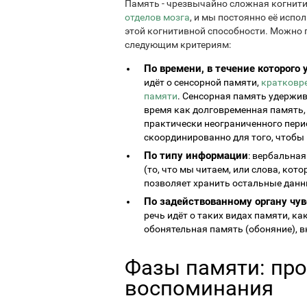
Память - чрезвычайно сложная когнити
отделов мозга
, и мы постоянно её исп
этой когнитивной способности. Можно 
следующим критериям:
По времени, в течение которог
идёт о сенсорной памяти,
кратковр
памяти
. Сенсорная память удержив
время как долговременная память,
практически неограниченного пери
скоординированно для того, чтобы
По типу информации
: вербальна
(то, что мы читаем, или слова, кот
позволяет хранить остальные данны
По задействованному органу чув
речь идёт о таких видах памяти, ка
обонятельная память (обоняние), в
Фазы памяти: про
воспоминания