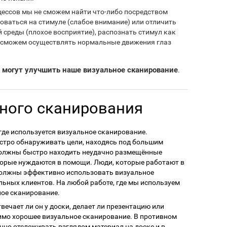
оцессов мы не сможем найти что-либо посредством
оваться на стимуле (слабое внимание) или отличить
 среды (плохое восприятие), распознать стимул как
е сможем осуществлять нормальные движения глаз
 могут улучшить наше визуальное сканирование
.
ного сканирования
где используется визуальное сканирование.
стро обнаруживать цели, находясь под большим
должны быстро находить неудачно размещённые
торые нуждаются в помощи. Люди, которые работают в
должны эффективно использовать визуальное
льных клиентов. На любой работе, где мы используем
ное сканирование.
твечает ли он у доски, делает ли презентацию или
димо хорошее визуальное сканирование. В противном
енно отслеживать взглядом материал на доске и в