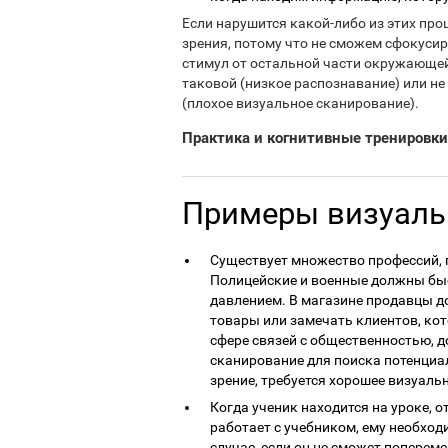
Если нарушится какой-либо из этих пр
зрения, потому что не сможем сфокусир
стимул от остальной части окружающей
таковой (низкое распознавание) или н
(плохое визуальное сканирование).
Практика и когнитивные тренировки
Примеры визуаль
Существует множество профессий, 
Полицейские и военные должны бы
давлением. В магазине продавцы 
товары или замечать клиентов, ко
сфере связей с общественностью, 
сканирование для поиска потенциа
зрение, требуется хорошее визуаль
Когда ученик находится на уроке, о
работает с учебником, ему необхо
случае, если он не сможет поперем