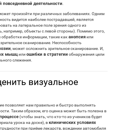
й повседневной деятельности
.
может произойти при различных заболеваниях. Одним
бность видится наиболее пострадавшей, является
ировать на латеральное поле зрения одного из
, например, объекты с левой стороны). Помимо этого,
анопсия
 обработке информации, такие как
или
а зрительное сканирование. Неспособность
нозии
, может осложнить зрительное сканирование. И,
ных мышц
ошибки в стратегии
или
обнаружения цели
льного слежения.
ценить визуальное
ие позволяет нам правильно и быстро выполнять
ости. Таким образом, его оценка может быть полезна в
процессе
(чтобы знать, что кто-то из учеников будет
клинических условиях
риала урока на доске), в
 трудности при приёме лекарств, вождении автомобиля