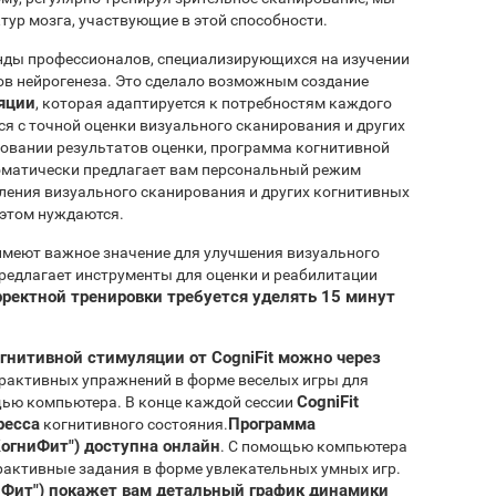
тур мозга, участвующие в этой способности.
нды профессионалов, специализирующихся на изучении
ов нейрогенеза. Это сделало возможным создание
яции
, которая адаптируется к потребностям каждого
я с точной оценки визуального сканирования и других
овании результатов оценки, программа когнитивной
матически предлагает вам персональный режим
ления визуального сканирования и других когнитивных
 этом нуждаются.
имеют важное значение для улучшения визуального
редлагает инструменты для оценки и реабилитации
рректной тренировки требуется уделять 15 минут
гнитивной стимуляции от CogniFit можно через
ерактивных упражнений в форме веселых игры для
CogniFit
щью компьютера. В конце каждой сессии
ресса
Программа
когнитивного состояния.
КогниФит") доступна онлайн
. С помощью компьютера
активные задания в форме увлекательных умных игр.
ниФит") покажет вам детальный график динамики