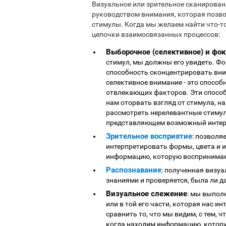
Визуальное или зрительное сканировани
руководством внимания, которая позв
стимулы. Когда мы желаем найти что-т
цепочки взаимосвязанных процессов:
Выборочное (селективное) и фо
стимул, мы должны его увидеть. Ф
способность сконцентрировать вни
селективное внимание - это способ
отвлекающих факторов. Эти способ
нам оторвать взгляд от стимула, н
рассмотреть нерелевантные стимулы
представляющем возможный интер
Зрительное восприятие
: позволя
интерпретировать формы, цвета и 
информацию, которую воспринимае
Распознавание
: полученная визу
знаниями и проверяется, была ли д
Визуальное слежение
: мы выпол
или в той его части, которая нас и
сравнить то, что мы видим, с тем, 
когда находим информацию, котор