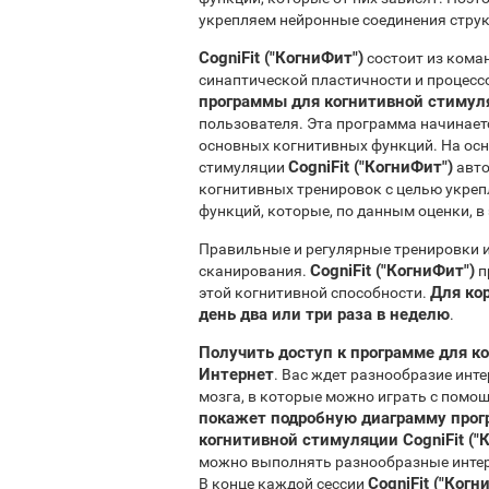
укрепляем нейронные соединения струк
CogniFit ("КогниФит")
состоит из кома
синаптической пластичности и процесс
программы для когнитивной стимул
пользователя. Эта программа начинаетс
основных когнитивных функций. На осн
CogniFit ("КогниФит")
стимуляции
авто
когнитивных тренировок с целью укреп
функций, которые, по данным оценки, в
Правильные и регулярные тренировки 
CogniFit ("КогниФит")
сканирования.
п
Для ко
этой когнитивной способности.
день два или три раза в неделю
.
Получить доступ к программе для ко
Интернет
. Вас ждет разнообразие инт
мозга, в которые можно играть с помо
покажет подробную диаграмму прог
когнитивной стимуляции CogniFit ("
можно выполнять разнообразные интер
CogniFit ("Ког
В конце каждой сессии