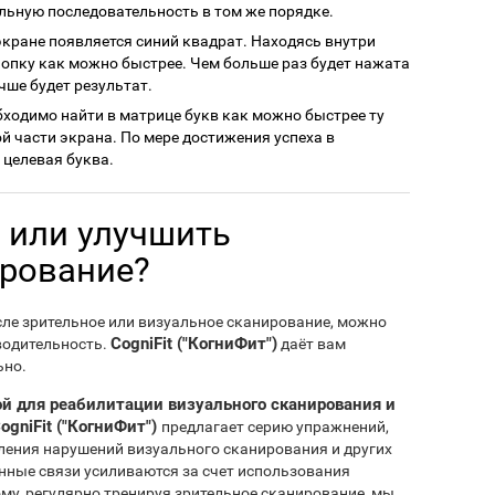
ьную последовательность в том же порядке.
 экране появляется синий квадрат. Находясь внутри
опку как можно быстрее. Чем больше раз будет нажата
чше будет результат.
обходимо найти в матрице букв как можно быстрее ту
ой части экрана. По мере достижения успеха в
 целевая буква.
 или улучшить
ирование?
сле зрительное или визуальное сканирование, можно
CogniFit ("КогниФит")
водительность.
даёт вам
ьно.
ой для реабилитации визуального сканирования и
ogniFit ("КогниФит")
предлагает серию упражнений,
ления нарушений визуального сканирования и других
онные связи усиливаются за счет использования
ому, регулярно тренируя зрительное сканирование, мы