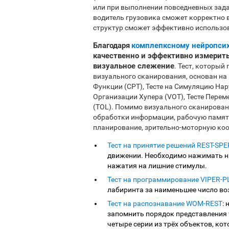
или при выполнении повседневных зада
водитель грузовика сможет корректно 
структур сможет эффективно использов
Благодаря
комплепксному нейропси
качественно и эффективно измерить
визуальное слежение
. Тест, который
визуального сканирования, основан на 
Функции (CPT), Тесте на Симуляцию На
Организации Хупера (VOT), Тесте Перем
(TOL). Помимо визуального сканировани
обработки информации, рабочую память
планирование, зрительно-моторную ко
Тест на принятие решений REST-SPE
движении. Необходимо нажимать на
нажатия на лишние стимулы.
Тест на программирование VIPER-
лабиринта за наименьшее число во
Тест на распознавание WOM-REST
:
запомнить порядок представления 
четыре серии из трёх объектов, ко