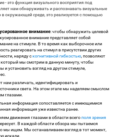
е - это функция визуального восприятия под
оляет нам обнаруживать и распознавать визуальные
о в окружающей среде, это реализуется с помощью
кусированное внимание
: чтобы обнаружить целевой
окусированное внимание представляет собой
мание на стимуле. В то время как выборочное или
ность реагировать на стимул в присутствии других
ности, наряду с
когнитивной гибкостью
, позволяют
а который мы смотрим в данную минуту, чтобы
 и установить взгляд на другом стимуле,
ес.
ет нам различать, идентифицировать и
источники света. На этом этапе мы наделяем смыслом
м глазами.
альная информация сопоставляется с имеющимися
анная информация уже известна ранее.
няем движения глазами в области всего
поля зрения
нтересует. В каждой области обзора мы пытаемся
что мы ищем. Мы останавливаем взгляд в тот момент,
ую искали.