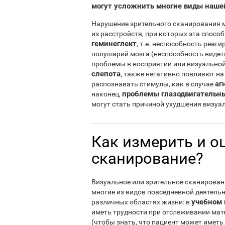
могут усложнить многие виды наше
Нарушение зрительного сканирования 
из расстройств, при которых эта спосо
геминеглект
, т.е. неспособность реаг
полушарий мозга (неспособность видеть
проблемы в восприятии или визуальной
слепота
, также негативно повлияют н
аг
распознавать стимулы, как в случае
проблемы глазодвигатель
наконец,
могут стать причиной ухудшения визуа
Как измерить и о
сканирование?
Визуальное или зрительное сканирован
многие из видов повседневной деятельн
учебном 
различных областях жизни: в
иметь трудности при отслеживании мате
(чтобы знать, что пациент может иметь