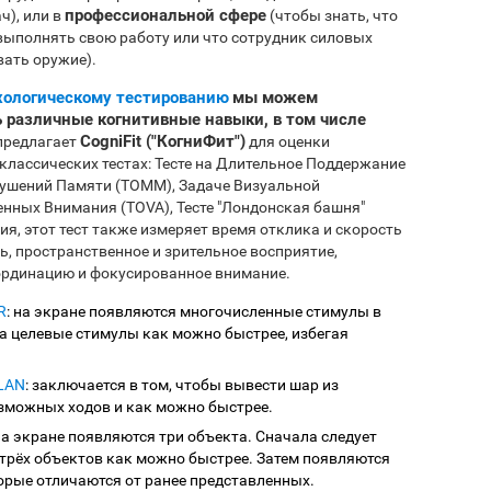
профессиональной сфере
ч), или в
(чтобы знать, что
выполнять свою работу или что сотрудник силовых
ать оружие).
хологическому тестированию
мы можем
 различные когнитивные навыки, в том числе
CogniFit ("КогниФит")
 предлагает
для оценки
классических тестах: Тесте на Длительное Поддержание
рушений Памяти (TOMM), Задаче Визуальной
енных Внимания (TOVA), Тесте "Лондонская башня"
я, этот тест также измеряет время отклика и скорость
, пространственное и зрительное восприятие,
ординацию и фокусированное внимание.
R
: на экране появляются многочисленные стимулы в
 целевые стимулы как можно быстрее, избегая
PLAN
: заключается в том, чтобы вывести шар из
зможных ходов и как можно быстрее.
 на экране появляются три объекта. Сначала следует
трёх объектов как можно быстрее. Затем появляются
торые отличаются от ранее представленных.