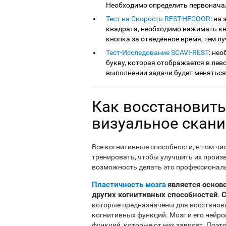
Необходимо определить первоначал
Тест на Скорость REST-HECOOR
: на
квадрата, необходимо нажимать кн
кнопка за отведённое время, тем лу
Тест-Исследование SCAVI-REST
: не
букву, которая отображается в лев
выполнении задачи будет меняться
Как восстановить
визуальное скан
Все когнитивные способности, в том чи
тренировать, чтобы улучшить их произ
возможность делать это профессионал
Пластичность мозга
является основ
других когнитивных способностей
C
.
которые предназначены для восстанов
когнитивных функций. Мозг и его нейр
функций, которые от них зависят. Поэт