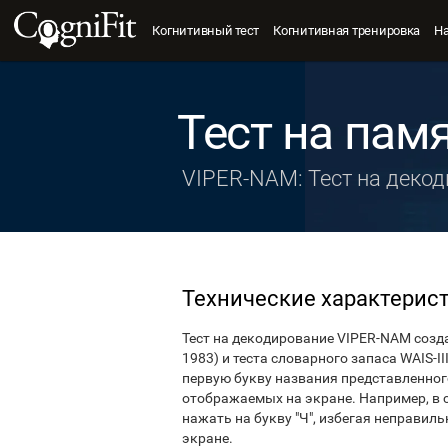
Когнитивный тест
Когнитивная тренировка
Н
Тест на пам
VIPER-NAM: Тест на деко
Технические характерис
Тест на декодирование VIPER-NAM создан
1983) и теста словарного запаса WAIS-I
первую букву названия представленног
отображаемых на экране. Например, в с
нажать на букву "Ч", избегая неправил
экране.