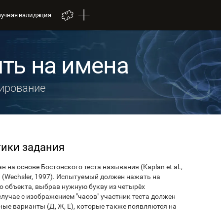
аучная валидация
ять на имена
дирование
тики задания
 на основе Бостонского теста называния (Kaplan et al.,
II (Wechsler, 1997). Испытуемый должен нажать на
о объекта, выбрав нужную букву из четырёх
лучае с изображением "часов" участник теста должен
ьные варианты (Д, Ж, Е), которые также появляются на