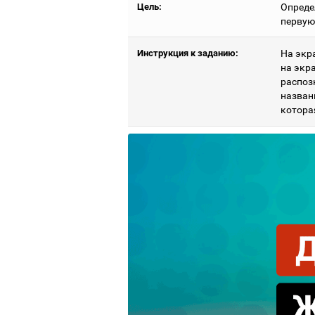
Цель:
Опреде
первую
Инструкция к заданию:
На экр
на экр
распоз
названи
котора