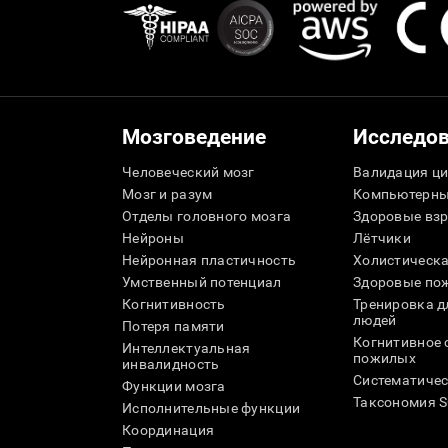
Мозговедение
Исследо
Человеческий мозг
Валидация ци
Мозг и разум
Компьютерны
Отделы головного мозга
Здоровые вз
Нейроны
Лётчики
Нейронная пластичность
Холистическа
Умственный потенциал
Здоровые пож
Когнитивность
Тренировка 
людей
Потеря памяти
Когнитивное 
Интеллектуальная
пожилых
инвалидность
Систематичес
Функции мозга
Таксономия 
Исполнительные функции
Координация