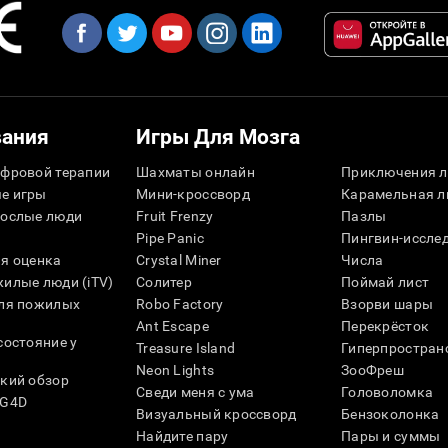
вания
Игры Для Мозга
фровой терапии
Шахматы онлайн
Приключения л
е игры
Мини-кроссворд
Карамельная л
рослые люди
Fruit Frenzy
Пазлы
Pipe Panic
Пингвин-иссле
я оценка
Crystal Miner
Числа
илые люди (iTV)
Солитер
Поймай лист
для пожилых
Robo Factory
Взорви шары
Ant Escape
Перекрёсток
состояние у
Treasure Island
Гиперпростран
Neon Lights
ЗооФреш
кий обзор
Сведи меня с ума
Головоломка
SG4D
Визуальный кроссворд
Бензоколонка
Найдите пару
Пары и суммы