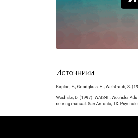
Источники
Kaplan, E., Goodglass, H., Weintraub, S. (1
Wechsler, D. (1997). WAIS-III: Wechsler Adul
scoring manual. San Antonio, TX: Psycholo